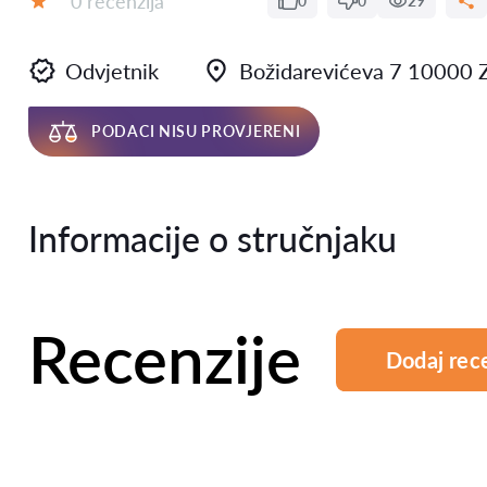
0 recenzija
0
0
29
Ocjena:
Odvjetnik
Božidarevićeva 7 10000 
PODACI NISU PROVJERENI
Informacije o stručnjaku
Recenzije
Dodaj rec