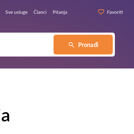
Sve usluge
Članci
Pitanja
Favoriti
Pronađi
ja