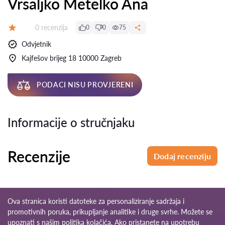
Vrsaljko Metelko Ana
Recenzija:
0 recenzija
0
0
75
Ocjena:
Odvjetnik
Kajfešov brijeg 18 10000 Zagreb
PODACI NISU PROVJERENI
Informacije o stručnjaku
Recenzije
Dodaj recenziju
Ova stranica koristi datoteke za personaliziranje sadržaja i
promotivnih poruka, prikupljanje analitike i druge svrhe. Možete se
upoznati s našim
politika kolačića
. Ako pristanete na upotrebu