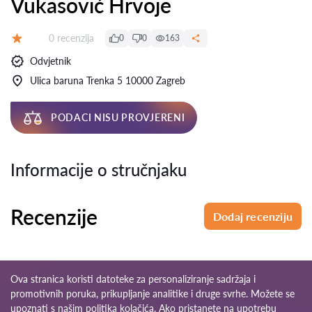
Vukasović Hrvoje
Recenzija:
0 recenzija
0
0
163
Ocjena:
Odvjetnik
Ulica baruna Trenka 5 10000 Zagreb
PODACI NISU PROVJERENI
Informacije o stručnjaku
Recenzije
Dodaj recenziju
Ova stranica koristi datoteke za personaliziranje sadržaja i
promotivnih poruka, prikupljanje analitike i druge svrhe. Možete se
upoznati s našim
politika kolačića
. Ako pristanete na upotrebu