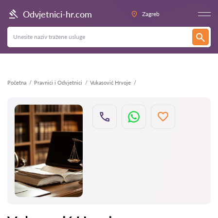
Natrag
Odvjetnici-hr.com
Zagreb
Početna
Pravnici i Odvjetnici
Vukasović Hrvoje