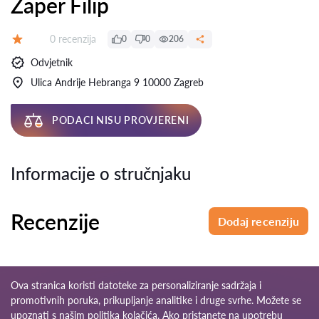
Žaper Filip
Recenzija:
0 recenzija
0
0
206
Ocjena:
Odvjetnik
Ulica Andrije Hebranga 9 10000 Zagreb
PODACI NISU PROVJERENI
Informacije o stručnjaku
Recenzije
Dodaj recenziju
Ova stranica koristi datoteke za personaliziranje sadržaja i
promotivnih poruka, prikupljanje analitike i druge svrhe. Možete se
upoznati s našim
politika kolačića
. Ako pristanete na upotrebu