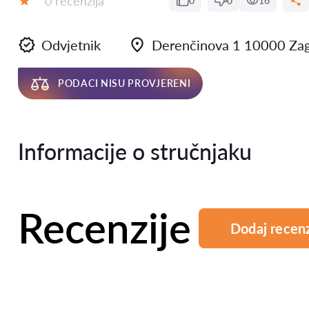
0 recenzija
0
0
16
Ocjena:
Odvjetnik
Derenčinova 1 10000 Za
PODACI NISU PROVJERENI
Informacije o stručnjaku
Recenzije
Dodaj recenz