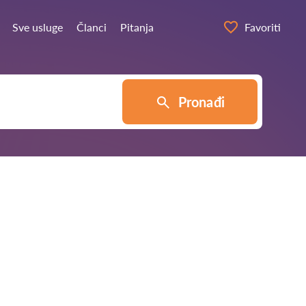
Sve usluge
Članci
Pitanja
Favoriti
Pronađi