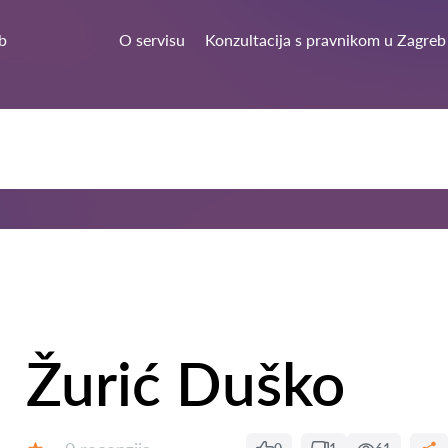
b
O servisu
Konzultacija s pravnikom u Zagreb
Žurić Duško
Recenzija: