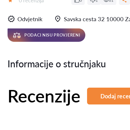
0 recenzija
0
1
61
Ocjena:
Odvjetnik
Savska cesta 32 10000 Z
PODACI NISU PROVJERENI
Informacije o stručnjaku
Recenzije
Dodaj rece