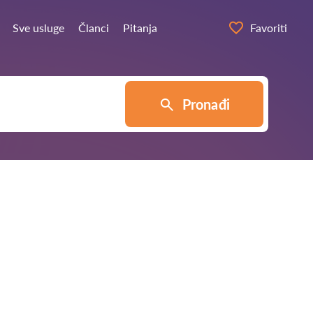
Sve usluge
Članci
Pitanja
Favoriti
Pronađi