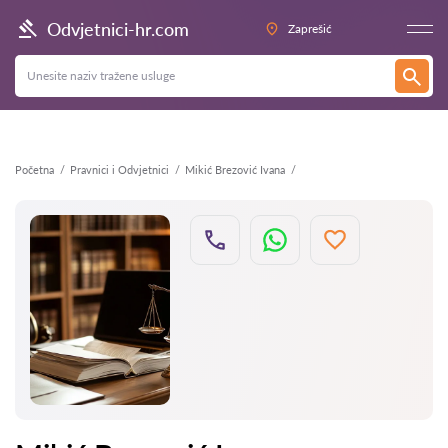
Natrag
Odvjetnici-hr.com
Zaprešić
Početna
Pravnici i Odvjetnici
Mikić Brezović Ivana