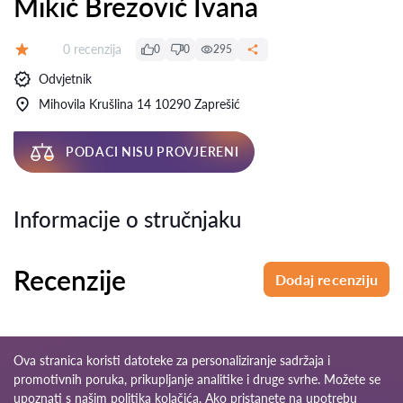
Mikić Brezović Ivana
Recenzija:
0 recenzija
0
0
295
Ocjena:
Odvjetnik
Mihovila Krušlina 14 10290 Zaprešić
PODACI NISU PROVJERENI
Informacije o stručnjaku
Recenzije
Dodaj recenziju
Ova stranica koristi datoteke za personaliziranje sadržaja i
promotivnih poruka, prikupljanje analitike i druge svrhe. Možete se
upoznati s našim
politika kolačića
. Ako pristanete na upotrebu