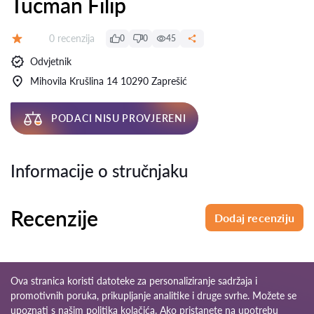
Tucman Filip
Recenzija:
0 recenzija
0
0
45
Ocjena:
Odvjetnik
Mihovila Krušlina 14 10290 Zaprešić
PODACI NISU PROVJERENI
Informacije o stručnjaku
Recenzije
Dodaj recenziju
Ova stranica koristi datoteke za personaliziranje sadržaja i
promotivnih poruka, prikupljanje analitike i druge svrhe. Možete se
upoznati s našim
politika kolačića
. Ako pristanete na upotrebu