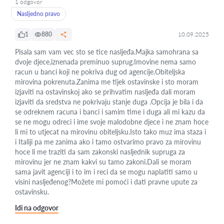
1 odgovor
Nasljedno pravo
1
880
10.09.2025
Pisala sam vam vec sto se tice nasljeđa.Majka samohrana sa
dvoje djece,iznenada preminuo suprug.Imovine nema samo
racun u banci koji ne pokriva dug od agencije.Obiteljska
mirovina pokrenuta.Zanima me tijek ostavinske i sto moram
izjaviti na ostavinskoj ako se prihvatim nasljeđa dali moram
izjaviti da sredstva ne pokrivaju stanje duga .Opcija je bila i da
se odreknem racuna i banci i samim time i duga ali mi kazu da
se ne mogu odreci i ime svoje malodobne djece i ne znam hoce
li mi to utjecat na mirovinu obiteljsku.Isto tako muz ima staza i
i Italiji pa me zanima ako i tamo ostvarimo pravo za mirovinu
hoce li me traziti da sam zakonski nasljednik supruga za
mirovinu jer ne znam kakvi su tamo zakoni.Dali se moram
sama javit agenciji i to im i reci da se mogu naplatiti samo u
visini nasljeđenog?Možete mi pomoći i dati pravne upute za
ostavinsku.
Idi na odgovor