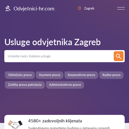
Odvjetnici-hr.com
Zagreb
Usluge odvjetnika
Zagreb
Obiteljsko pravo
Kazneno pravo
Korporativno pravo
Radno pravo
Zaštita prava potrošača
Administrativno pravo
4580+ zadovoljnih klijenata
Svakodnevno pomažemo ljudima u rješavanju pravnih