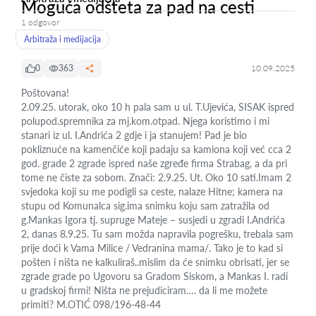
Moguća odšteta za pad na cesti
1 odgovor
Arbitraža i medijacija
0
363
10.09.2025
Poštovana!
2.09.25. utorak, oko 10 h pala sam u ul. T.Ujevića, SISAK ispred
polupod.spremnika za mj.kom.otpad. Njega koristimo i mi
stanari iz ul. I.Andrića 2 gdje i ja stanujem! Pad je bio
pokliznuće na kamenčiće koji padaju sa kamiona koji već cca 2
god. grade 2 zgrade ispred naše zgređe firma Strabag, a da pri
tome ne čiste za sobom. Znači: 2.9.25. Ut. Oko 10 sati.Imam 2
svjedoka koji su me podigli sa ceste, nalaze Hitne; kamera na
stupu od Komunalca sig.ima snimku koju sam zatražila od
g.Mankas Igora tj. supruge Mateje – susjedi u zgradi I.Andrića
2, danas 8.9.25. Tu sam možda napravila pogrešku, trebala sam
prije doći k Vama Milice / Vedranina mama/. Tako je to kad si
pošten i ništa ne kalkuliraš..mislim da će snimku obrisati, jer se
zgrade grade po Ugovoru sa Gradom Siskom, a Mankas I. radi
u gradskoj firmi! Ništa ne prejudiciram…. da li me možete
primiti? M.OTIĆ 098/196-48-44