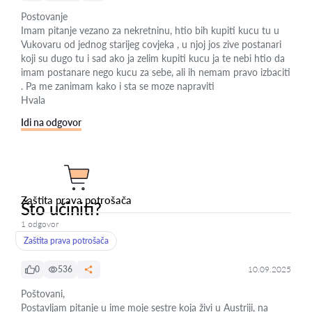
Postovanje
Imam pitanje vezano za nekretninu, htio bih kupiti kucu tu u
Vukovaru od jednog starijeg covjeka , u njoj jos zive postanari
koji su dugo tu i sad ako ja zelim kupiti kucu ja te nebi htio da
imam postanare nego kucu za sebe, ali ih nemam pravo izbaciti
. Pa me zanimam kako i sta se moze napraviti
Hvala
Idi na odgovor
Zaštita prava potrošača
Što učiniti?
1 odgovor
Zaštita prava potrošača
0
536
10.09.2025
Poštovani,
Postavljam pitanje u ime moje sestre koja živi u Austriji, na