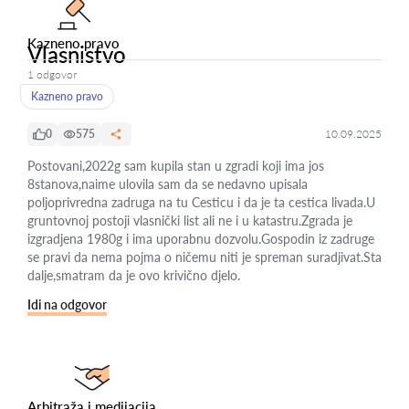
Kazneno pravo
Vlasnistvo
1 odgovor
Kazneno pravo
0
575
10.09.2025
Postovani,2022g sam kupila stan u zgradi koji ima jos
8stanova,naime ulovila sam da se nedavno upisala
poljoprivredna zadruga na tu Cesticu i da je ta cestica livada.U
gruntovnoj postoji vlasnički list ali ne i u katastru.Zgrada je
izgradjena 1980g i ima uporabnu dozvolu.Gospodin iz zadruge
se pravi da nema pojma o ničemu niti je spreman suradjivat.Sta
dalje,smatram da je ovo krivično djelo.
Idi na odgovor
Arbitraža i medijacija