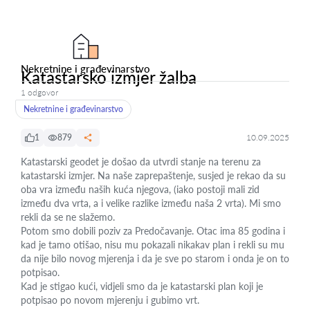
Nekretnine i građevinarstvo
Katastarsko izmjer žalba
1 odgovor
Nekretnine i građevinarstvo
1
879
10.09.2025
Katastarski geodet je došao da utvrdi stanje na terenu za
katastarski izmjer. Na naše zaprepaštenje, susjed je rekao da su
oba vra između naših kuća njegova, (iako postoji mali zid
između dva vrta, a i velike razlike između naša 2 vrta). Mi smo
rekli da se ne slažemo.
Potom smo dobili poziv za Predočavanje. Otac ima 85 godina i
kad je tamo otišao, nisu mu pokazali nikakav plan i rekli su mu
da nije bilo novog mjerenja i da je sve po starom i onda je on to
potpisao.
Kad je stigao kući, vidjeli smo da je katastarski plan koji je
potpisao po novom mjerenju i gubimo vrt.