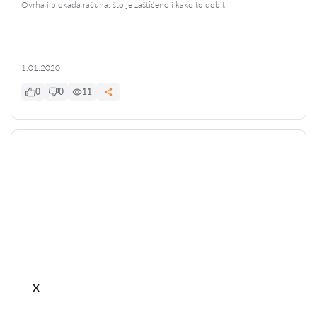
Ovrha i blokada računa: što je zaštićeno i kako to dobiti
1.01.2020
0
0
11
x