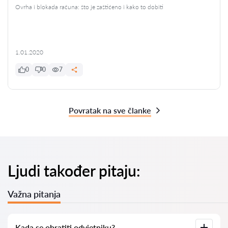
Ovrha i blokada računa: što je zaštićeno i kako to dobiti
1.01.2020
0
0
7
Povratak na sve članke
Ljudi također pitaju:
Važna pitanja
Kada se obratiti odvjetniku?