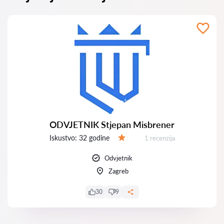
ODVJETNIK Stjepan Misbrener
Iskustvo:
32 godine
Recenzija:
1 recenzija
Ocjena:
Odvjetnik
Zagreb
30
9