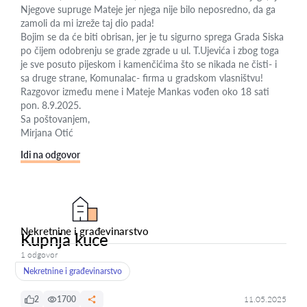
Njegove supruge Mateje jer njega nije bilo neposredno, da ga
zamoli da mi izreže taj dio pada!
Bojim se da će biti obrisan, jer je tu sigurno sprega Grada Siska
po čijem odobrenju se grade zgrade u ul. T.Ujevića i zbog toga
je sve posuto pijeskom i kamenčićima što se nikada ne čisti- i
sa druge strane, Komunalac- firma u gradskom vlasništvu!
Razgovor između mene i Mateje Mankas vođen oko 18 sati
pon. 8.9.2025.
Sa poštovanjem,
Mirjana Otić
Idi na odgovor
Nekretnine i građevinarstvo
Kupnja kuce
1 odgovor
Nekretnine i građevinarstvo
2
1700
11.05.2025