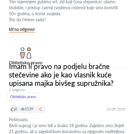
Tim mjerenjem gubimo vrt, zid koji čuva stepenice/ ulazno
stubište, i pristup čatrnji (vodenoj cisterni) koje smo koristili
50+ godina, u korist susjeda.
Što da činimo sada?
Idi na odgovor
Obiteljsko pravo
Imam li pravo na podjelu bračne
stečevine ako je kao vlasnik kuće
upisana majka bivšeg supružnika?
1 odgovor
Obiteljsko pravo
0
1539
10.09.2025
Poštovani,
Bivši suprug i ja smo bili u braku 18 godina. Zajedno smo živjeli
21 godinu, ali u zajedničkom kućanstvu sa njegovim roditeljima.