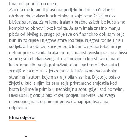
Imamo i punoljetno dijete.
Zanima me imam li pravo na podjelu bračne stečevine s
obzirom da je vlasnik nekretnine u kojoj smo živjeli majka
bivšeg supruga. Za vrijeme trajanja bračne zajednice kuću smo
kompletno obnovili bez kredita. Ja sam imala znatno manju
plaću od bivšeg supruga pa je sve on financirao dok sam se ja
brinula za dijete i njegove stare roditelje. Njegovi roditelji nisu
sudjelovali u obnovi kuće jer su bili umirovljenici (otac mu je
netom prije razvoda braka umro, a na ostavinskoj raspravi bivši
suprug se odrekao svoga dijela imovine u korist svoje majke
kako ja ne bih mogla potraživati dio). Imali smo i dva auta i
zemljište na moru. Istjerao me je iz kuće samo sa osobnim
stvarima i autom kojem sam ja bila vlasnica. Dijete je ostalo
živjeti u kući s njim jer sam se ja privremeno smjestila kod
brata koji me je primio u nećakinjinu sobu gdje i sad boravim.
Bivši suprug odbija bilo kakvu podjelu imovine. Od svega
navedenog na što ja imam pravo? Unaprijed hvala na
odgovoru!
Idi na odgovor