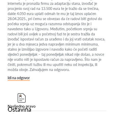
internetu je pronašla firmu za adaptaciju stana, izvođač je
procjenio svoj rad na 13.500 eura te je tražio da se trećina,
dakle 4.050 eura uplati odmah te mu je taj iznos uplaćen
28.04.2025., pri čemu se obvezao da će radovi biti gotovi do
počeka srpnja uz moguća razumna odstupanja što je i
navedeno tako u Ugovoru. Međutim, početkom srpnja su
radovi bili još uvijek u početnoj fazi te je sestra tražila da
izvođač ispostavi račun za urađeno i da joj vrati ostatak novca,
jer je u dva mjeseca jedva napravljen minimum minimuma,
stalno je izmišljao izgovore i navodio kako će početi raditi
sljedeći ponedjeljak – taj ponedjeljak nikad nije došao, a novce
nije vratio niti je ispostavio račun za napravljeno. Što nam je
činiti, pokrenuti tužbu ili mu uputiti neku od inspekcija, ili
možda oboje. Zahvaljujem na odgovoru.
Idi na odgovor
Nasljedno pravo
Ostavina