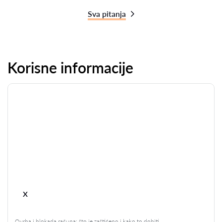
Sva pitanja
Korisne informacije
x
Ovrha i blokada računa: što je zaštićeno i kako to dobiti