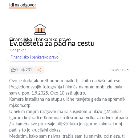
Idi na odgovor
Financijsko i bankarsko pravo
Ev.odšteta za pad na cestu
1 odgovor
Financijsko i bankarsko pravo
0
231
10.09.2025
Ovo je dodatak prethodnom mailu tj. Upitu na Vašu adresu.
Pregledom svojih fotografija i filmića na mom mobitelu, pala
sam u pon. 1.9.2025. Oko 10 sati ujutro.
Kamera instalirana na stupu ulične rasvjete gleda na spremnik
mj.kom.otp.
U nekim ranijim razgovorima sa susjedom u ulazu g.Mankas
Igorom koji radi u Komunalcu ili srodna tvrtka za odvoz otpada
/ a kamera sve prekršaje bilježi/ tako je sigurno snimila i moj
pad, a to je krucijalni dokaz.
Međutim, kako sam naivna, tražila sam tu snimku od njega, tj.