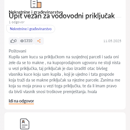
Nekretnine i građevinarstvo
Upit vezan za vodovodni priključak
1 odgovor
Nekretnine i građevinarstvo
0
1310
11.05.2025
Poštovani
Kupila sam kucu sa priključkom na susjednoj parceli i sada oni
zele da se to makne , na kupoprodajnom ugovoru ne stoji nista
u vezi priključka, taj priključak je dao izraditi otac bivšeg
vlasnika kuce koju sam kupila , koji je ujedno i tata gospode
koja traži da se makne priključak sa njezine parcele. Zanima me
koja su moja prava u vezi toga priključka, te da li imam pravo
da bivši vlasnik snosi troškove premještanja. hvala
Idi na odgovor