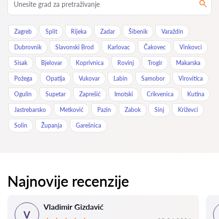
Zagreb
Split
Rijeka
Zadar
Šibenik
Varaždin
Dubrovnik
Slavonski Brod
Karlovac
Čakovec
Vinkovci
Sisak
Bjelovar
Koprivnica
Rovinj
Trogir
Makarska
Požega
Opatija
Vukovar
Labin
Samobor
Virovitica
Ogulin
Supetar
Zaprešić
Imotski
Crikvenica
Kutina
Jastrebarsko
Metković
Pazin
Zabok
Sinj
Križevci
Solin
Županja
Garešnica
Najnovije recenzije
Vladimir Gizdavić
V