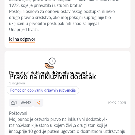
1972. koje je prihvatila i ustupila bratu?
Postoji li osnova za obnovu ostavinskog postupka ili neko
drugo pravno sredstvo, ako moj pokojni suprug nije bio
uključen u prvobitni postupak niti znao za njega?
Unaprijed hvala.
Idi na odgovor
Pomoć pri dobivanju državnih subvencija
Pravo na inkluzivni dodatak
1 odgovor
Pomoć pri dobivanju državnih subvencija
1
442
10.09.2025
Poštovani
Moj punac je ostvario pravo na inkluzivni dodatak ,4-
razina.Vlasnik je stana u kojem živi ,a drugi stan koji je
imao,prije 10 god .je putem ugovora o dosmrtnom uzdržavanju