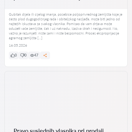
Gubitak dijela ili cijelog imanja, posebice poljoprivrednog zemljišta koje je
često plod dugogodišnjeg rada i obiteljskog nasljeđa, može biti jedno od
najtežih iskustava za svakog vlasnika. Pomisao da vam država može
oduzeti vaše zemljište, čak i uz naknadu, izaziva strah i nesigurnost. No,
važno je razumjeti: niste sami i niste bespomoćni. Proces eksproprijacije
agrarnog zemljišta […]
16.05.2026
0
0
47
Pravo susjednih vlasnika pri prodaji