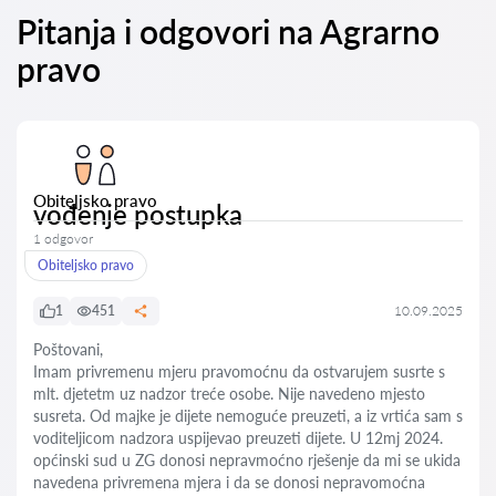
Pitanja i odgovori na Agrarno
pravo
Obiteljsko pravo
vođenje postupka
1 odgovor
Obiteljsko pravo
1
451
10.09.2025
Poštovani,
Imam privremenu mjeru pravomoćnu da ostvarujem susrte s
mlt. djetetm uz nadzor treće osobe. Nije navedeno mjesto
susreta. Od majke je dijete nemoguće preuzeti, a iz vrtića sam s
voditeljicom nadzora uspijevao preuzeti dijete. U 12mj 2024.
općinski sud u ZG donosi nepravmoćno rješenje da mi se ukida
navedena privremena mjera i da se donosi nepravomoćna