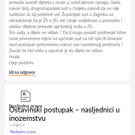
presuda susreti djeteta s ocem u uobičajenom opsegu. Sada,
nakon 8mj, drugostupanjski sud u Osijeku navodi da on nije
nadležan za taj predmet već Županijski sud u Zagrebu uz
obrazloženje da je ŽS u ZG već ranije sudjelovao u postupku i
ukidao dijelove presude općinskog suda u ZG.
Što sada, a dijete ne viđam ? Da li mogu poslati podnesak hitne
nove privremene mjere na općinski sud na isti spis ili otvaram
novi postupak (privremenu mjeru) van navedenog predmeta ?
Zavod ne čini ništa a upoznat je da dijete ne viđam.
Hvala
Lijep pozdrav
Idi na odgovor
Nasljedno pravo
Ostavinski postupak – nasljednici u
inozemstvu
1 odgovor
Nasljedno pravo