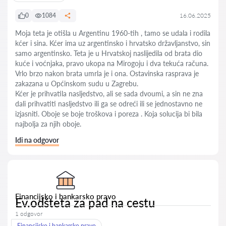
0
1084
16.06.2025
Moja teta je otišla u Argentinu 1960-tih , tamo se udala i rodila
kćer i sina. Kćer ima uz argentinsko i hrvatsko državljanstvo, sin
samo argentinsko. Teta je u Hrvatskoj naslijedila od brata dio
kuće i voćnjaka, pravo ukopa na Mirogoju i dva tekuća računa.
Vrlo brzo nakon brata umrla je i ona. Ostavinska rasprava je
zakazana u Općinskom sudu u Zagrebu.
Kćer je prihvatila nasljedstvo, ali se sada dvoumi, a sin ne zna
dali prihvatiti nasljedstvo ili ga se odreći ili se jednostavno ne
izjasniti. Oboje se boje troškova i poreza . Koja solucija bi bila
najbolja za njih oboje.
Idi na odgovor
Financijsko i bankarsko pravo
Ev.odšteta za pad na cestu
1 odgovor
Financijsko i bankarsko pravo