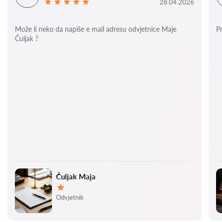
28.04.2026
Može li neko da napiše e mail adresu odvjetnice Maje
P
Čuljak ?
Čuljak Maja
Ocjena:
Odvjetnik