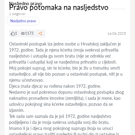
Nasljedno pravo
Pravo potomaka na nasljedstvo
1 odgovor
Nasljedno pravo
1
1173
16.06.2025
Ostavinski postupak iza jedne osobe u Hrvatskoj zaključen je
1972. godine. Tada je njena kćerka (moja svekrva) prihvatila
nasljedstvo i ustupila ga svom bratu (nije se odrekla već
prihvatila i ustupila) koji se nasljedstva prihvatio u cijelosti.
Moj pokojni suprug, sin te kćerke, bio je živ u trenutku smrti
ostaviteljice, ali nije bio pozvan u ostavinski postupak, niti je u
njemu učestvovao.
Djeca (naša djeca) su rođena nakon 1972. godine.
Nedavno je sud pokrenuo dopunu ostavinskog postupka zbog
naknadno pronađene imovine (zemljišta), i sada je mene, kao
udovicu pokojnog sina kćerke ostaviteljice, pozvao da se
izjasnim.
Tek sada sam saznala da je još 1972. godine nasljedstvo
podijeljeno i da je moja svekrva ustupila svoj dio bratu.
Imamo li ja i djeca mog pokojnog supruga (koja su unuci
ostaviteljice) pravo tražiti nasljedni ili nužni dio iz ostavine iz