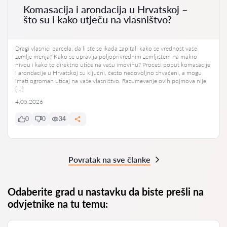
Komasacija i arondacija u Hrvatskoj –
što su i kako utječu na vlasništvo?
Dragi vlasnici parcela, da li ste se ikada zapitali kako se vrednost vaše
zemlje menja? Kako se upravlja poljoprivrednim zemljištem na makro
nivou i kako to direktno utiče na vašu imovinu? Procesi poput komasacije
i arondacije u Hrvatskoj su ključni, često nedovoljno shvaćeni, a mogu
imati ogroman uticaj na vaše vlasništvo. Razumevanje ovih pojmova nije
[…]
4.05.2026
0
0
34
Povratak na sve članke
Odaberite grad u nastavku da biste prešli na
odvjetnike na tu temu: