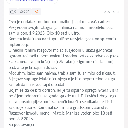
0
231
10.09.2025
Ovo je dodatak prethodnom mailu tj. Upitu na Vašu adresu.
Pregledom svojih fotografija i filmića na mom mobitelu, pala
sam u pon. 1.9.2025. Oko 10 sati ujutro.
Kamera instalirana na stupu ulične rasvjete gleda na spremnik
mj.kom.otp.
U nekim ranijim razgovorima sa susjedom u ulazu g.Mankas
Igorom koji radi u Komunalcu ili srodna tvrtka za odvoz otpada
/ a kamera sve prekršaje bilježi/ tako je sigurno snimila i moj
pad, a to je krucijalni dokaz.
Međutim, kako sam naivna, tražila sam tu snimku od njega, tj.
Njegove supruge Mateje jer njega nije bilo neposredno, da ga
zamoli da mi izreže taj dio pada!
Bojim se da će biti obrisan, jer je tu sigurno sprega Grada Siska
po čijem odobrenju se grade zgrade u ul. T.Ujevića i zbog toga
je sve posuto pijeskom i kamenčićima što se nikada ne čisti- i
sa druge strane, Komunalac- firma u gradskom vlasništvu!
Razgovor između mene i Mateje Mankas vođen oko 18 sati
pon. 8.9.2025.
Sa poštovanjem,