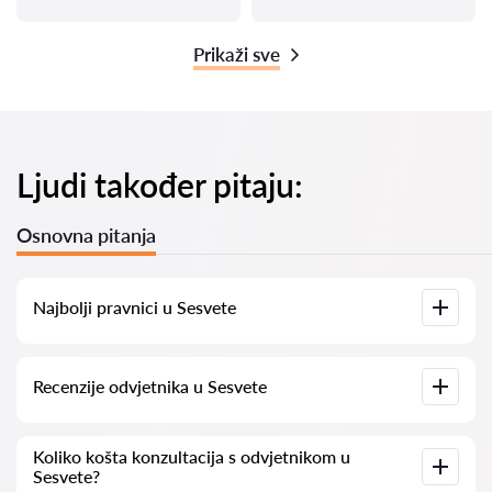
Prikaži sve
Ljudi također pitaju:
Osnovna pitanja
Najbolji pravnici u Sesvete
Imamo popis najboljih pravnika u Sesvete s potpunim
Recenzije odvjetnika u Sesvete
informacijama. Cijene, recenzije, telefonski brojevi i adrese.
Na našoj platformi prikupljamo stvarne recenzije o
Koliko košta konzultacija s odvjetnikom u
odvjetnicima. Ne brišemo negativne recenzije niti postoji
Sesvete?
mogućnost njihovog lažnog povećavanja.