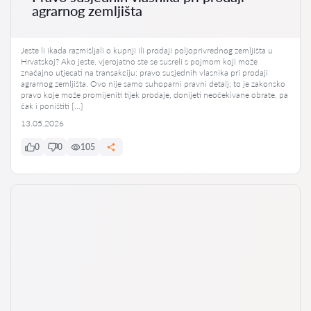
agrarnog zemljišta
Jeste li ikada razmišljali o kupnji ili prodaji poljoprivrednog zemljišta u
Hrvatskoj? Ako jeste, vjerojatno ste se susreli s pojmom koji može
značajno utjecati na transakciju: pravo susjednih vlasnika pri prodaji
agrarnog zemljišta. Ovo nije samo suhoparni pravni detalj; to je zakonsko
pravo koje može promijeniti tijek prodaje, donijeti neočekivane obrate, pa
čak i poništiti […]
13.05.2026
0
0
105