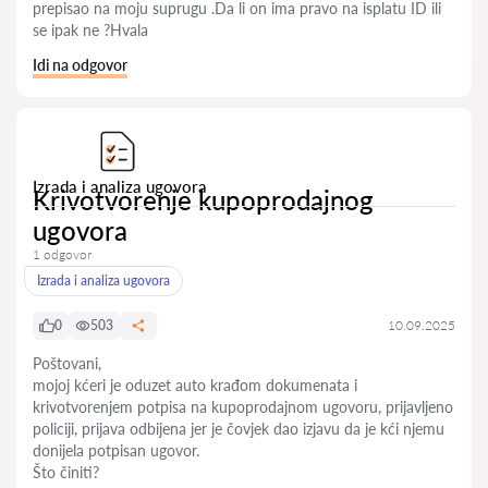
prepisao na moju suprugu .Da li on ima pravo na isplatu ID ili
se ipak ne ?Hvala
Idi na odgovor
Izrada i analiza ugovora
Krivotvorenje kupoprodajnog
ugovora
1 odgovor
Izrada i analiza ugovora
0
503
10.09.2025
Poštovani,
mojoj kćeri je oduzet auto krađom dokumenata i
krivotvorenjem potpisa na kupoprodajnom ugovoru, prijavljeno
policiji, prijava odbijena jer je čovjek dao izjavu da je kći njemu
donijela potpisan ugovor.
Što činiti?