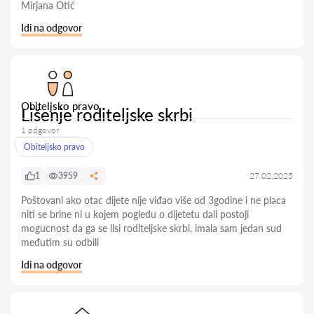
Mirjana Otić
Idi na odgovor
Obiteljsko pravo
Lišenje roditeljske skrbi
1 odgovor
Obiteljsko pravo
1
3959
27.02.2025
Poštovani ako otac dijete nije viđao više od 3godine i ne placa
niti se brine ni u kojem pogledu o dijetetu dali postoji
mogucnost da ga se lisi roditeljske skrbi, imala sam jedan sud
međutim su odbili
Idi na odgovor