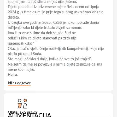
spominjem na ročištima no još nije rješeno.
Dijete po odluci iz privremene mjere živi s ocem od lipnja
2024.g., s time da mi je prije toga suprug uskraćivao viđanje
djeteta.
U ozujku ove godine, 2025., CZSS je nakon obrade donio
mišljenje kako bi djete trebalo živjeti sa mnom.
Ima li to veze s time da dok se god Sud ne
odluči s kim će dijete stanovati pa zato nije
riješeno ili kako?
Otac je tražio vještačenje roditeljskih kompetemcija koje nije
platio po uputi Suda.
Što mogu očekivati dalje, koliko će sve to još trajati?
Ne želim da me se povezuje s njim a dijete zaslužuje da ima
mene kao majku.
Hvala.
Idi na odgovor
Obiteljsko pravo
ALIMENTACIJA