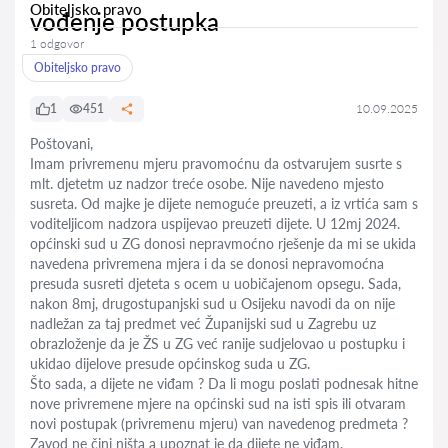
Obiteljsko pravo
vođenje postupka
1 odgovor
Obiteljsko pravo
1
451
10.09.2025
Poštovani,
Imam privremenu mjeru pravomoćnu da ostvarujem susrte s
mlt. djetetm uz nadzor treće osobe. Nije navedeno mjesto
susreta. Od majke je dijete nemoguće preuzeti, a iz vrtića sam s
voditeljicom nadzora uspijevao preuzeti dijete. U 12mj 2024.
općinski sud u ZG donosi nepravmoćno rješenje da mi se ukida
navedena privremena mjera i da se donosi nepravomoćna
presuda susreti djeteta s ocem u uobičajenom opsegu. Sada,
nakon 8mj, drugostupanjski sud u Osijeku navodi da on nije
nadležan za taj predmet već Županijski sud u Zagrebu uz
obrazloženje da je ŽS u ZG već ranije sudjelovao u postupku i
ukidao dijelove presude općinskog suda u ZG.
Što sada, a dijete ne viđam ? Da li mogu poslati podnesak hitne
nove privremene mjere na općinski sud na isti spis ili otvaram
novi postupak (privremenu mjeru) van navedenog predmeta ?
Zavod ne čini ništa a upoznat je da dijete ne viđam.