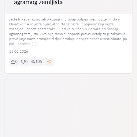
agrarnog zemljišta
Jeste li ikada razmišljali o kupnji ili prodaji poljoprivrednog zemljišta u
Hrvatskoj? Ako jeste, vjerojatno ste se susreli s pojmom koji može
značajno utjecati na transakciju: pravo susjednih vlasnika pri prodaji
agrarnog zemljišta. Ovo nije samo suhoparni pravni detalj; to je zakonsko
pravo koje može promijeniti tijek prodaje, donijeti neočekivane obrate, pa
čak i poništiti […]
13.05.2026
0
0
105