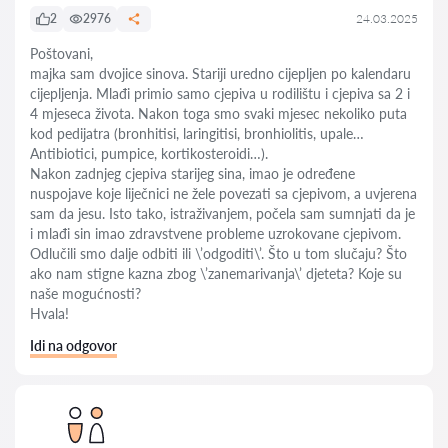
2
2976
24.03.2025
Poštovani,
majka sam dvojice sinova. Stariji uredno cijepljen po kalendaru
cijepljenja. Mlađi primio samo cjepiva u rodilištu i cjepiva sa 2 i
4 mjeseca života. Nakon toga smo svaki mjesec nekoliko puta
kod pedijatra (bronhitisi, laringitisi, bronhiolitis, upale…
Antibiotici, pumpice, kortikosteroidi…).
Nakon zadnjeg cjepiva starijeg sina, imao je određene
nuspojave koje liječnici ne žele povezati sa cjepivom, a uvjerena
sam da jesu. Isto tako, istraživanjem, počela sam sumnjati da je
i mlađi sin imao zdravstvene probleme uzrokovane cjepivom.
Odlučili smo dalje odbiti ili \’odgoditi\’. Što u tom slučaju? Što
ako nam stigne kazna zbog \’zanemarivanja\’ djeteta? Koje su
naše mogućnosti?
Hvala!
Idi na odgovor