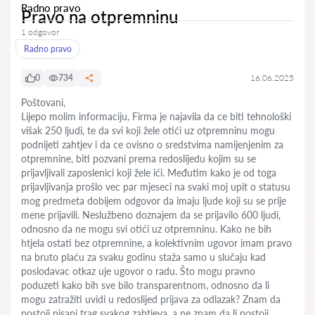
Radno pravo
Pravo na otpremninu
1 odgovor
Radno pravo
0
734
16.06.2025
Poštovani,
Lijepo molim informaciju, Firma je najavila da ce biti tehnološki
višak 250 ljudi, te da svi koji žele otići uz otpremninu mogu
podnijeti zahtjev i da ce ovisno o sredstvima namijenjenim za
otpremnine, biti pozvani prema redoslijedu kojim su se
prijavljivali zaposlenici koji žele ići. Međutim kako je od toga
prijavljivanja prošlo vec par mjeseci na svaki moj upit o statusu
mog predmeta dobijem odgovor da imaju ljude koji su se prije
mene prijavili. Neslužbeno doznajem da se prijavilo 600 ljudi,
odnosno da ne mogu svi otići uz otpremninu. Kako ne bih
htjela ostati bez otpremnine, a kolektivnim ugovor imam pravo
na bruto plaću za svaku godinu staža samo u slučaju kad
poslodavac otkaz uje ugovor o radu. Što mogu pravno
poduzeti kako bih sve bilo transparentnom, odnosno da li
mogu zatražiti uvidi u redoslijed prijava za odlazak? Znam da
postoji pisani trag svakog zahtjeva, a ne znam da li postoji