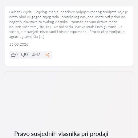
Gubitak dijela ili cijelog imanja, posebice poljoprivrednog zemljišta koje je
često plod dugogodišnjeg rada i obiteljskog nasljeđa, može biti jedno od
najtežih iskustava za svakog vlasnika. Pomisao da vam država može
oduzeti vaše zemljište, čak i uz naknadu, izaziva strah i nesigurnost. No,
važno je razumjeti: niste sami i niste bespomoćni. Proces eksproprijacije
agrarnog zemljišta […]
16.05.2026
0
0
47
Pravo susjednih vlasnika pri prodaji