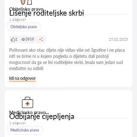
Obiteljsko pravo
Lišenje roditeljske skrbi
1 odgovor
Obiteljsko pravo
1
3959
27.02.2025
Poštovani ako otac dijete nije viđao više od 3godine i ne placa
niti se brine ni u kojem pogledu o dijetetu dali postoji
mogucnost da ga se lisi roditeljske skrbi, imala sam jedan sud
međutim su odbili
Idi na odgovor
Medicinsko pravo
Odbijanje cijepljenja
1 odgovor
Medicinsko pravo