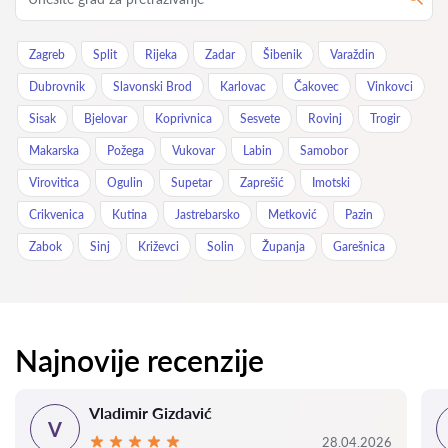
Zagreb
Split
Rijeka
Zadar
Šibenik
Varaždin
Dubrovnik
Slavonski Brod
Karlovac
Čakovec
Vinkovci
Sisak
Bjelovar
Koprivnica
Sesvete
Rovinj
Trogir
Makarska
Požega
Vukovar
Labin
Samobor
Virovitica
Ogulin
Supetar
Zaprešić
Imotski
Crikvenica
Kutina
Jastrebarsko
Metković
Pazin
Zabok
Sinj
Križevci
Solin
Županja
Garešnica
Najnovije recenzije
Vladimir Gizdavić
V
28.04.2026