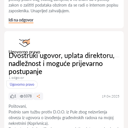
zakon o zaštiti podataka obzirom da se radi o internom popisu
zaposlenika. Unaprijed zahvaljujem.
Idi na odgovor
Ugovorno pravo
Dvostruki ugovor, uplata direktoru,
nadležnost i moguće prijevarno
postupanje
1 odgovor
Ugovorno pravo
1
1078
19.04.2025
Poštovani,
Podnio sam tužbu protiv D.O.O. iz Pule zbog neizvršenja
obveza iz ugovora o izvođenju građevinskih radova na mojoj
nekretnini (Koprivnica).