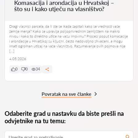
Komasacija i arondacija u Hrvatskoj –
što su i kako utječu na vlasništvo?
Dragi vlasnici parcela, da li ste se ikada zapitali kako se vrednost vaše
zemlje menja? Kako se upravlja poljoprivrednim zemljištem na makro
nivou i kako to direktno utiče na vašu imovinu? Procesi poput komasacije
i arondacije u Hrvatskoj su ključni, često nedovoljno shvaćeni, a mogu
imati ogroman uticaj na vaše vlasništvo. Razumevanje ovih pojmova nije
[…]
4.05.2026
0
0
34
Povratak na sve članke
Odaberite grad u nastavku da biste prešli na
odvjetnike na tu temu: