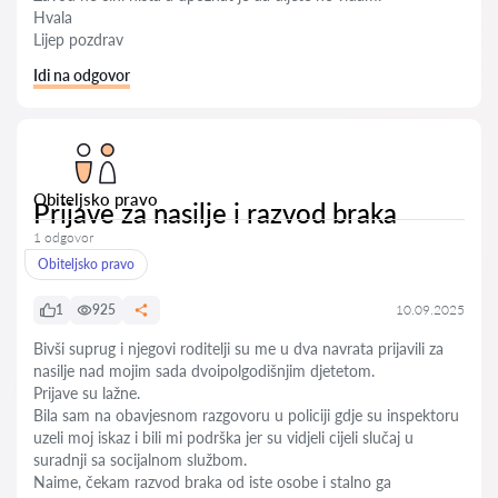
Hvala
Lijep pozdrav
Idi na odgovor
Obiteljsko pravo
Prijave za nasilje i razvod braka
1 odgovor
Obiteljsko pravo
1
925
10.09.2025
Bivši suprug i njegovi roditelji su me u dva navrata prijavili za
nasilje nad mojim sada dvoipolgodišnjim djetetom.
Prijave su lažne.
Bila sam na obavjesnom razgovoru u policiji gdje su inspektoru
uzeli moj iskaz i bili mi podrška jer su vidjeli cijeli slučaj u
suradnji sa socijalnom službom.
Naime, čekam razvod braka od iste osobe i stalno ga