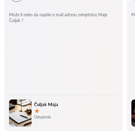
Može li neko da napiše e mail adresu odvjetnice Maje
P
Čuljak ?
Čuljak Maja
Ocjena:
Odvjetnik