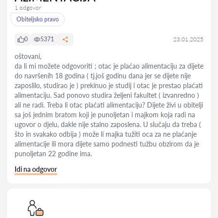
1 odgovor
Obiteljsko pravo
0
5371
23.01.2025
oštovani,
da li mi možete odgovoriti ; otac je plaćao alimentaciju za dijete
do navršenih 18 godina ( tj.još godinu dana jer se dijete nije
zaposlilo, studirao je ) prekinuo je studij i otac je prestao plaćati
alimentaciju. Sad ponovo studira željeni fakultet ( izvanredno )
ali ne radi. Treba li otac plaćati alimentaciju? Dijete živi u obitelji
sa još jednim bratom koji je punoljetan i majkom koja radi na
ugovor o djelu, dakle nije stalno zaposlena. U slučaju da treba (
što in svakako odbija ) može li majka tužiti oca za ne plaćanje
alimentacije ili mora dijete samo podnesti tužbu obzirom da je
punoljetan 22 godine ima.
Idi na odgovor