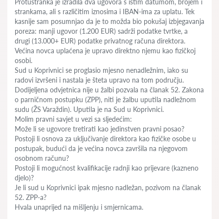
Protustranka je izradila dva ugovora s istim datumom, brojem i
strankama, ali s različitim iznosima i IBAN-ima za uplatu. Tek
kasnije sam posumnjao da je to možda bio pokušaj izbjegavanja
poreza: manji ugovor (1.200 EUR) sadrži podatke tvrtke, a
drugi (13.000+ EUR) podatke privatnog računa direktora.
Većina novca uplaćena je upravo direktno njemu kao fizičkoj
osobi.
Sud u Koprivnici se proglasio mjesno nenadležnim, iako su
radovi izvršeni i nastala je šteta upravo na tom području.
Dodijeljena odvjetnica nije u žalbi pozvala na članak 52. Zakona
o parničnom postupku (ZPP), niti je žalbu uputila nadležnom
sudu (ŽS Varaždin). Uputila je na Sud u Koprivnici.
Molim pravni savjet u vezi sa sljedećim:
Može li se ugovore tretirati kao jedinstven pravni posao?
Postoji li osnova za uključivanje direktora kao fizičke osobe u
postupak, budući da je većina novca završila na njegovom
osobnom računu?
Postoji li mogućnost kvalifikacije radnji kao prijevare (kazneno
djelo)?
Je li sud u Koprivnici ipak mjesno nadležan, pozivom na članak
52. ZPP-a?
Hvala unaprijed na mišljenju i smjernicama.