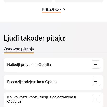
Prikaži sve
Ljudi također pitaju:
Osnovna pitanja
Najbolji pravnici u Opatija
Imamo popis najboljih pravnika u Opatija s potpunim
Recenzije odvjetnika u Opatija
informacijama. Cijene, recenzije, telefonski brojevi i adrese.
Na našoj platformi prikupljamo stvarne recenzije o
Koliko košta konzultacija s odvjetnikom u
odvjetnicima. Ne brišemo negativne recenzije niti postoji
Opatija?
mogućnost njihovog lažnog povećavanja.