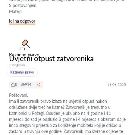
S poštovanjem,
Mateja
Idi na odgovor
Kazneno pravo
Uvjetni otpust zatvorenika
1 odgovor
Kazneno pravo
0
914
16.06.2025
Poštovani,
Ima li zatvorenik pravo izlaza na uvjetni otpust nakon
odslužene dvije trećine kazne? Zatvorenik je trenutno u
kaznionici u Požegi. Osuđen je ukupno na 4 godine i 11
mjeseci, do sad je odslužio 3 godine i 4 mjeseca s obzirom da je
imao stegovni prijestup za korištenje mobitela koji je otišao u
zastaru u travnju ove godine. Zatvorenik ima izvrsne ocjene te