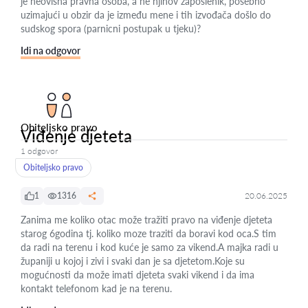
je neovisna pravna osoba, a ne njihov zaposlenik, posebno
uzimajući u obzir da je između mene i tih izvođača došlo do
sudskog spora (parnicni postupak u tjeku)?
Idi na odgovor
Obiteljsko pravo
Viđenje djeteta
1 odgovor
Obiteljsko pravo
1
1316
20.06.2025
Zanima me koliko otac može tražiti pravo na viđenje djeteta
starog 6godina tj. koliko moze traziti da boravi kod oca.S tim
da radi na terenu i kod kuće je samo za vikend.A majka radi u
županiji u kojoj i zivi i svaki dan je sa djetetom.Koje su
mogućnosti da može imati djeteta svaki vikend i da ima
kontakt telefonom kad je na terenu.