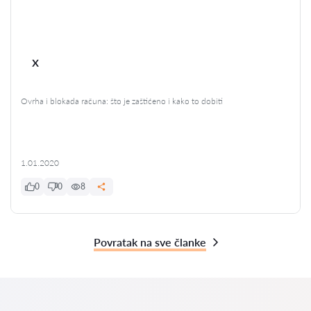
x
Ovrha i blokada računa: što je zaštićeno i kako to dobiti
1.01.2020
0
0
8
Povratak na sve članke