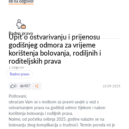
Idi na odgovor
Radno pravo
Upit o ostvarivanju i prijenosu
godišnjeg odmora za vrijeme
korištenja bolovanja, rodiljnih i
roditeljskih prava
1 odgovor
Radno pravo
0
487
10.09.2025
Poštovani,
obraćam Vam se s molbom za pravni savjet u vezi s
ostvarivanjem prava na godišnji odmor tijekom i nakon
korištenja bolovanja i rodiljnih prava.
Naime, od početka svibnja 2025. godine nalazim se na
bolovanju zbog komplikacija u trudnoći. Termin poroda mi je