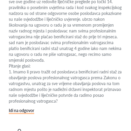
sve ove godine uz redovite liječničke preglede po točki 14.
pravilnika o posebnim uvjetima rada i kod svakog inspekcijskog
nadzora su od strane odgovorne osobe poslodavca pokazivane
su naše svjedodžbe i liječničko uvjerenje. ubrzo nakon
školovanja na ugovoru o radu je sa vremenom promijenjen
naziv radnog mjesta i poslodavac nam svima profesionalnim
vatrogascima nije plačao benificirani staž do prije tri mjeseca.
sad nam je poslodavac svima profesionalnim vatrogascima
platio benificirani radni staž unatrag 4 godine iako nam nekima
na ugovoru o radu ne piše vatrogasac, nego recimo samo
smjenski poslovođa.
Pitanje glasi:
1. Imamo li pravo tražit od poslodavca benificirani radni staž za
obavljanje poslova profesionalnog vatrogasca prema Zakonu o
vatrogastvu, unatrag za sve vrijeme obavljanja poslova na tom
radnom mjestu pošto je nadležni državni inspektorat priznavao
naše svjedodžbe i liječničke potvrde da radimo posao
profesionalnog vatrogasca?
Idi na odgovor