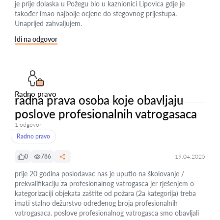
je prije dolaska u Požegu bio u kaznionici Lipovica gdje je
također imao najbolje ocjene do stegovnog prijestupa.
Unaprijed zahvaljujem.
Idi na odgovor
Radno pravo
radna prava osoba koje obavljaju
poslove profesionalnih vatrogasaca
1 odgovor
Radno pravo
0
786
19.04.2025
prije 20 godina poslodavac nas je uputio na školovanje /
prekvalifikaciju za profesionalnog vatrogasca jer rješenjem o
kategorizaciji objekata zaštite od požara (2a kategorija) treba
imati stalno dežurstvo određenog broja profesionalnih
vatrogasaca. poslove profesionalnog vatrogasca smo obavljali