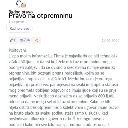
Radno pravo
Pravo na otpremninu
1 odgovor
Radno pravo
0
734
16.06.2025
Poštovani,
Lijepo molim informaciju, Firma je najavila da ce biti tehnološki
višak 250 ljudi, te da svi koji žele otići uz otpremninu mogu
podnijeti zahtjev i da ce ovisno o sredstvima namijenjenim za
otpremnine, biti pozvani prema redoslijedu kojim su se
prijavljivali zaposlenici koji žele ići. Međutim kako je od toga
prijavljivanja prošlo vec par mjeseci na svaki moj upit o statusu
mog predmeta dobijem odgovor da imaju ljude koji su se prije
mene prijavili. Neslužbeno doznajem da se prijavilo 600 ljudi,
odnosno da ne mogu svi otići uz otpremninu. Kako ne bih
htjela ostati bez otpremnine, a kolektivnim ugovor imam pravo
na bruto plaću za svaku godinu staža samo u slučaju kad
poslodavac otkaz uje ugovor o radu. Što mogu pravno
poduzeti kako bih sve bilo transparentnom, odnosno da li