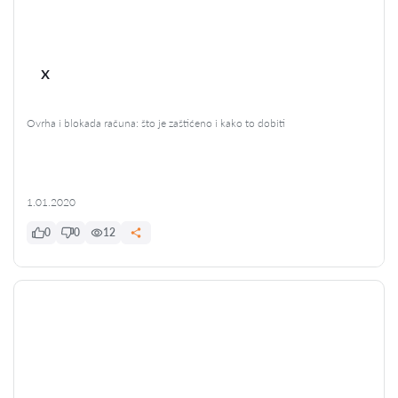
x
Ovrha i blokada računa: što je zaštićeno i kako to dobiti
1.01.2020
0
0
12