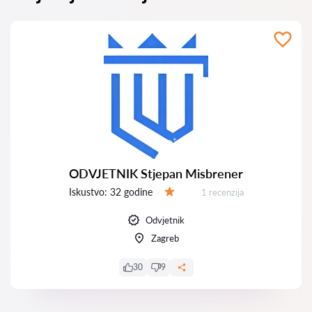
ODVJETNIK Stjepan Misbrener
Iskustvo:
32 godine
Recenzija:
1 recenzija
Ocjena:
Odvjetnik
Zagreb
30
9