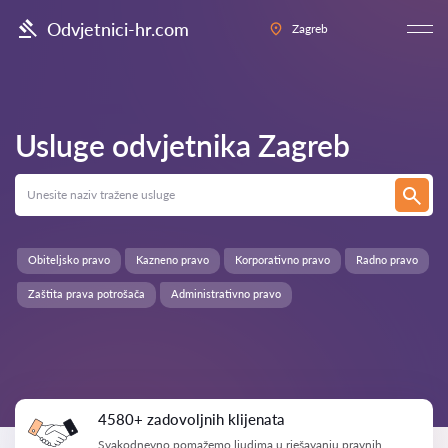
Odvjetnici-hr.com
Zagreb
Usluge odvjetnika
Zagreb
Obiteljsko pravo
Kazneno pravo
Korporativno pravo
Radno pravo
Zaštita prava potrošača
Administrativno pravo
4580+ zadovoljnih klijenata
Svakodnevno pomažemo ljudima u rješavanju pravnih