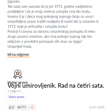
izjasnim.
Tek sada sam saznala da je još 1972. godine nasljedstvo
podijeljeno i da je moja svekrva ustupila svoj dio bratu.
Imamo li ja i djeca mog pokojnog supruga (koja su unuci
ostaviteljice) pravo tražiti nasljedni ili nužni dio iz ostavine iz
1972. koje je prihvatila i ustupila bratu?
Postoji li osnova za obnovu ostavinskog postupka ili neko
drugo pravno sredstvo, ako moj pokojni suprug nije bio
uključen u prvobitni postupak niti znao za njega?
Unaprijed hvala.
Idi na odgovor
Vojno pravo
Vojni umirovljenik. Rad na četiri sata.
1 odgovor
Vojno pravo
2
373
12.07.2025