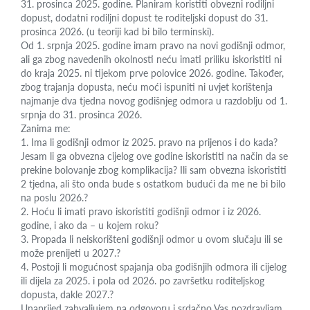
31. prosinca 2025. godine. Planiram koristiti obvezni rodiljni
dopust, dodatni rodiljni dopust te roditeljski dopust do 31.
prosinca 2026. (u teoriji kad bi bilo terminski).
Od 1. srpnja 2025. godine imam pravo na novi godišnji odmor,
ali ga zbog navedenih okolnosti neću imati priliku iskoristiti ni
do kraja 2025. ni tijekom prve polovice 2026. godine. Također,
zbog trajanja dopusta, neću moći ispuniti ni uvjet korištenja
najmanje dva tjedna novog godišnjeg odmora u razdoblju od 1.
srpnja do 31. prosinca 2026.
Zanima me:
1. Ima li godišnji odmor iz 2025. pravo na prijenos i do kada?
Jesam li ga obvezna cijelog ove godine iskoristiti na način da se
prekine bolovanje zbog komplikacija? Ili sam obvezna iskoristiti
2 tjedna, ali što onda bude s ostatkom budući da me ne bi bilo
na poslu 2026.?
2. Hoću li imati pravo iskoristiti godišnji odmor i iz 2026.
godine, i ako da – u kojem roku?
3. Propada li neiskorišteni godišnji odmor u ovom slučaju ili se
može prenijeti u 2027.?
4. Postoji li mogućnost spajanja oba godišnjih odmora ili cijelog
ili dijela za 2025. i pola od 2026. po završetku roditeljskog
dopusta, dakle 2027.?
Unaprijed zahvaljujem na odgovoru i srdačno Vas pozdravljam.