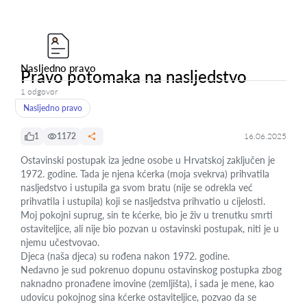
Nasljedno pravo
Pravo potomaka na nasljedstvo
1 odgovor
Nasljedno pravo
1
1172
16.06.2025
Ostavinski postupak iza jedne osobe u Hrvatskoj zaključen je
1972. godine. Tada je njena kćerka (moja svekrva) prihvatila
nasljedstvo i ustupila ga svom bratu (nije se odrekla već
prihvatila i ustupila) koji se nasljedstva prihvatio u cijelosti.
Moj pokojni suprug, sin te kćerke, bio je živ u trenutku smrti
ostaviteljice, ali nije bio pozvan u ostavinski postupak, niti je u
njemu učestvovao.
Djeca (naša djeca) su rođena nakon 1972. godine.
Nedavno je sud pokrenuo dopunu ostavinskog postupka zbog
naknadno pronađene imovine (zemljišta), i sada je mene, kao
udovicu pokojnog sina kćerke ostaviteljice, pozvao da se