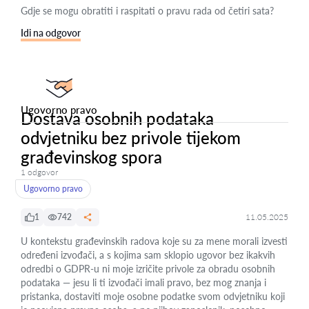
Gdje se mogu obratiti i raspitati o pravu rada od četiri sata?
Idi na odgovor
Ugovorno pravo
Dostava osobnih podataka
odvjetniku bez privole tijekom
građevinskog spora
1 odgovor
Ugovorno pravo
1
742
11.05.2025
U kontekstu građevinskih radova koje su za mene morali izvesti
određeni izvođači, a s kojima sam sklopio ugovor bez ikakvih
odredbi o GDPR-u ni moje izričite privole za obradu osobnih
podataka — jesu li ti izvođači imali pravo, bez mog znanja i
pristanka, dostaviti moje osobne podatke svom odvjetniku koji