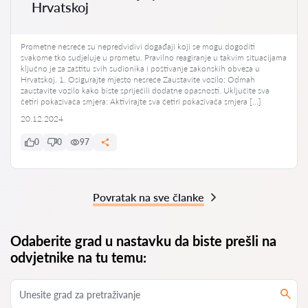
Hrvatskoj
Prometne nesreće su nepredvidivi događaji koji se mogu dogoditi
svakome tko sudjeluje u prometu. Pravilno reagiranje u takvim situacijama
ključno je za zaštitu svih sudionika i poštivanje zakonskih obveza u
Hrvatskoj. 1. Osigurajte mjesto nesreće Zaustavite vozilo: Odmah
zaustavite vozilo kako biste spriječili dodatne opasnosti. Uključite sva
četiri pokazivača smjera: Aktivirajte sva četiri pokazivača smjera […]
20.12.2024
0
0
97
Povratak na sve članke
Odaberite grad u nastavku da biste prešli na
odvjetnike na tu temu: