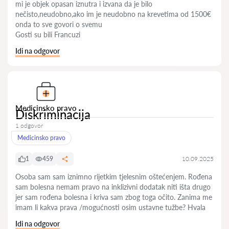
mi je objek opasan iznutra i izvana da je bilo
nečisto,neudobno,ako im je neudobno na krevetima od 1500€
onda to sve govori o svemu
Gosti su bili Francuzi
Idi na odgovor
Medicinsko pravo
Diskriminacija
1 odgovor
Medicinsko pravo
1
459
10.09.2025
Osoba sam sam iznimno rijetkim tjelesnim oštećenjem. Rođena
sam bolesna nemam pravo na inklizivni dodatak niti išta drugo
jer sam rođena bolesna i kriva sam zbog toga očito. Zanima me
imam li kakva prava /mogućnosti osim ustavne tužbe? Hvala
Idi na odgovor