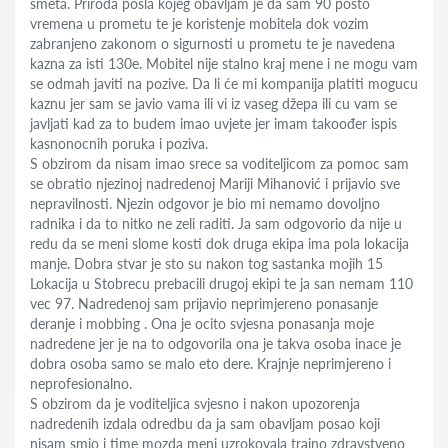
smeta. Priroda posla kojeg obavljam je da sam 90 posto
vremena u prometu te je koristenje mobitela dok vozim
zabranjeno zakonom o sigurnosti u prometu te je navedena
kazna za isti 130e. Mobitel nije stalno kraj mene i ne mogu vam
se odmah javiti na pozive. Da li će mi kompanija platiti mogucu
kaznu jer sam se javio vama ili vi iz vaseg džepa ili cu vam se
javljati kad za to budem imao uvjete jer imam takoođer ispis
kasnonocnih poruka i poziva.
S obzirom da nisam imao srece sa voditeljicom za pomoc sam
se obratio njezinoj nadredenoj Mariji Mihanović i prijavio sve
nepravilnosti. Njezin odgovor je bio mi nemamo dovoljno
radnika i da to nitko ne zeli raditi. Ja sam odgovorio da nije u
redu da se meni slome kosti dok druga ekipa ima pola lokacija
manje. Dobra stvar je sto su nakon tog sastanka mojih 15
Lokacija u Stobrecu prebacili drugoj ekipi te ja san nemam 110
vec 97. Nadredenoj sam prijavio neprimjereno ponasanje
deranje i mobbing . Ona je ocito svjesna ponasanja moje
nadredene jer je na to odgovorila ona je takva osoba inace je
dobra osoba samo se malo eto dere. Krajnje neprimjereno i
neprofesionalno.
S obzirom da je voditeljica svjesno i nakon upozorenja
nadredenih izdala odredbu da ja sam obavljam posao koji
nisam smio i time mozda meni uzrokovala trajno zdravstveno