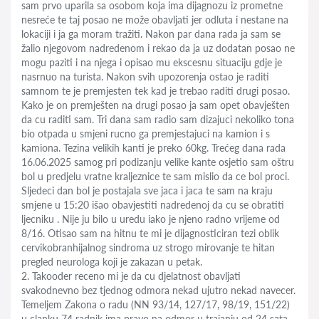
sam prvo uparila sa osobom koja ima dijagnozu iz prometne
nesreće te taj posao ne može obavljati jer odluta i nestane na
lokaciji i ja ga moram tražiti. Nakon par dana rada ja sam se
žalio njegovom nadredenom i rekao da ja uz dodatan posao ne
mogu paziti i na njega i opisao mu ekscesnu situaciju gdje je
nasrnuo na turista. Nakon svih upozorenja ostao je raditi
samnom te je premjesten tek kad je trebao raditi drugi posao.
Kako je on premješten na drugi posao ja sam opet obavješten
da cu raditi sam. Tri dana sam radio sam dizajuci nekoliko tona
bio otpada u smjeni rucno ga premjestajuci na kamion i s
kamiona. Tezina velikih kanti je preko 60kg. Trećeg dana rada
16.06.2025 samog pri podizanju velike kante osjetio sam oštru
bol u predjelu vratne kraljeznice te sam mislio da ce bol proci.
Sljedeci dan bol je postajala sve jaca i jaca te sam na kraju
smjene u 15:20 išao obavjestiti nadredenoj da cu se obratiti
ljecniku . Nije ju bilo u uredu iako je njeno radno vrijeme od
8/16. Otisao sam na hitnu te mi je dijagnosticiran tezi oblik
cervikobranhijalnog sindroma uz strogo mirovanje te hitan
pregled neurologa koji je zakazan u petak.
2. Takooder receno mi je da cu djelatnost obavljati
svakodnevno bez tjednog odmora nekad ujutro nekad navecer.
Temeljem Zakona o radu (NN 93/14, 127/17, 98/19, 151/22)
u clanku 74 radnik ima pravo na odmor u trajanju od 24 sata