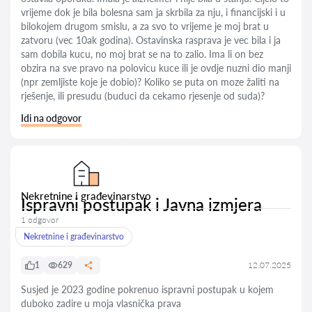
vrijeme dok je bila bolesna sam ja skrbila za nju, i financijski i u
bilokojem drugom smislu, a za svo to vrijeme je moj brat u
zatvoru (vec 10ak godina). Ostavinska rasprava je vec bila i ja
sam dobila kucu, no moj brat se na to zalio. Ima li on bez
obzira na sve pravo na polovicu kuce ili je ovdje nuzni dio manji
(npr zemljiste koje je dobio)? Koliko se puta on moze žaliti na
rješenje, ili presudu (buduci da cekamo rjesenje od suda)?
Idi na odgovor
Nekretnine i građevinarstvo
Ispravni postupak i Javna izmjera
1 odgovor
Nekretnine i građevinarstvo
1
629
12.07.2025
Susjed je 2023 godine pokrenuo ispravni postupak u kojem
duboko zadire u moja vlasnička prava