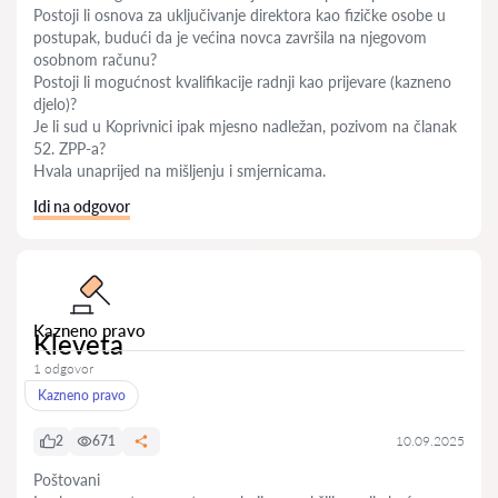
Postoji li osnova za uključivanje direktora kao fizičke osobe u
postupak, budući da je većina novca završila na njegovom
osobnom računu?
Postoji li mogućnost kvalifikacije radnji kao prijevare (kazneno
djelo)?
Je li sud u Koprivnici ipak mjesno nadležan, pozivom na članak
52. ZPP-a?
Hvala unaprijed na mišljenju i smjernicama.
Idi na odgovor
Kazneno pravo
Kleveta
1 odgovor
Kazneno pravo
2
671
10.09.2025
Poštovani