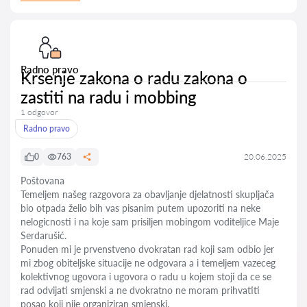
Radno pravo
Krsenje zakona o radu zakona o
zastiti na radu i mobbing
1 odgovor
Radno pravo
0
763
20.06.2025
Poštovana
Temeljem našeg razgovora za obavljanje djelatnosti skupljača
bio otpada želio bih vas pisanim putem upozoriti na neke
nelogicnosti i na koje sam prisiljen mobingom voditeljice Maje
Serdarušić.
Ponuden mi je prvenstveno dvokratan rad koji sam odbio jer
mi zbog obiteljske situacije ne odgovara a i temeljem vazeceg
kolektivnog ugovora i ugovora o radu u kojem stoji da ce se
rad odvijati smjenski a ne dvokratno ne moram prihvatiti
posao koji nije organiziran smjenski.