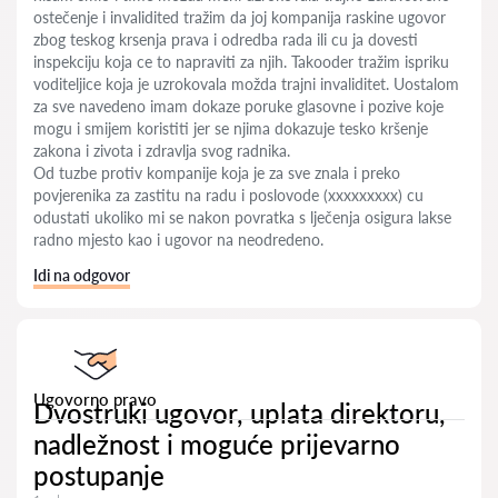
ostečenje i invalidited tražim da joj kompanija raskine ugovor
zbog teskog krsenja prava i odredba rada ili cu ja dovesti
inspekciju koja ce to napraviti za njih. Takooder tražim ispriku
voditeljice koja je uzrokovala možda trajni invaliditet. Uostalom
za sve navedeno imam dokaze poruke glasovne i pozive koje
mogu i smijem koristiti jer se njima dokazuje tesko kršenje
zakona i zivota i zdravlja svog radnika.
Od tuzbe protiv kompanije koja je za sve znala i preko
povjerenika za zastitu na radu i poslovode (xxxxxxxxx) cu
odustati ukoliko mi se nakon povratka s lječenja osigura lakse
radno mjesto kao i ugovor na neodredeno.
Idi na odgovor
Ugovorno pravo
Dvostruki ugovor, uplata direktoru,
nadležnost i moguće prijevarno
postupanje