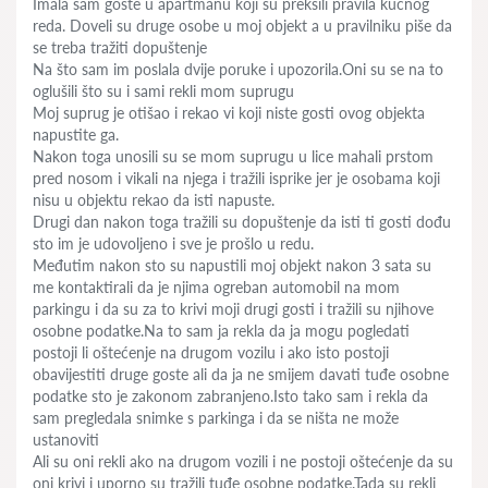
Imala sam goste u apartmanu koji su prekšili pravila kućnog
reda. Doveli su druge osobe u moj objekt a u pravilniku piše da
se treba tražiti dopuštenje
Na što sam im poslala dvije poruke i upozorila.Oni su se na to
oglušili što su i sami rekli mom suprugu
Moj suprug je otišao i rekao vi koji niste gosti ovog objekta
napustite ga.
Nakon toga unosili su se mom suprugu u lice mahali prstom
pred nosom i vikali na njega i tražili isprike jer je osobama koji
nisu u objektu rekao da isti napuste.
Drugi dan nakon toga tražili su dopuštenje da isti ti gosti dođu
sto im je udovoljeno i sve je prošlo u redu.
Međutim nakon sto su napustili moj objekt nakon 3 sata su
me kontaktirali da je njima ogreban automobil na mom
parkingu i da su za to krivi moji drugi gosti i tražili su njihove
osobne podatke.Na to sam ja rekla da ja mogu pogledati
postoji li oštećenje na drugom vozilu i ako isto postoji
obavijestiti druge goste ali da ja ne smijem davati tuđe osobne
podatke sto je zakonom zabranjeno.Isto tako sam i rekla da
sam pregledala snimke s parkinga i da se ništa ne može
ustanoviti
Ali su oni rekli ako na drugom vozili i ne postoji oštećenje da su
oni krivi i uporno su tražili tuđe osobne podatke.Tada su rekli