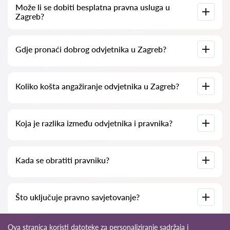
Konzultacije s odvjetnicima u Zagreb kreću se od 50 eur pa
Može li se dobiti besplatna pravna usluga u
nadalje (cijene mogu varirati ovisno o složenosti pitanja i
Zagreb?
obliku odgovora).
Za početak, jasno i sažeto formulirajte svoje pitanje i
Gdje pronaći dobrog odvjetnika u Zagreb?
pokušajte ga postaviti. Ako je pitanje jednostavno i moguće
brzo odgovoriti, odvjetnici često na takva pitanja odgovaraju
besplatno. Međutim, pravo na određivanje cijene konzultacije
ostaje na odvjetniku.
To možete učiniti putem hrvatske platforme za pretraživanje
Koliko košta angažiranje odvjetnika u Zagreb?
odvjetnika
Odvjetnici-hr.com
potpuno besplatno. Važno je
napomenuti da je jednostavno pretraživanje i kontaktiranje
stručnjaka besplatno, ali konzultacije i usluge stručnjaka mogu
biti naplatne.
Cijene odvjetničkih usluga ovise o opsegu posla i složenosti
Koja je razlika između odvjetnika i pravnika?
slučaja. U prosjeku, usluge odvjetnika počinju od
50 eur
.
Preporučuje se birati kandidate prema ocjenama i recenzijama
klijenata. Mnogi odvjetnici također nude primjere svojih
ranijih uspješnih slučajeva!
Odvjetnik ima ovlasti zastupati klijente u kaznenim
Kada se obratiti pravniku?
postupcima i sudskim sporovima. Polje djelovanja pravnika je,
za razliku od odvjetnika, ograničenije. Pravnik se uglavnom
specijalizira za građanske predmete kao što su radni sporovi,
naplata dugova, priprema ugovora, stambeni i zemljišni
Kada se obratiti pravniku? Ljudi se odlučuju potražiti pravnu
sporovi i sl.
Što uključuje pravno savjetovanje?
pomoć kada naiđu na složene probleme. U Zagreb se često
obraćaju pravnicima kada je postupak već u tijeku na sudu ili u
nekoj instituciji, a stvari ne idu kako su očekivali. U najgorim
slučajevima, to je već nakon gubitka spora. Stoga savjetujemo
Pravno savjetovanje obuhvaća analizu situacije i preporuke
Ova stranica koristi datoteke za personaliziranje sadržaja i
da se na vrijeme obratite pravniku i riješite problem “na