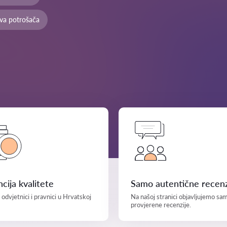
ava potrošača
cija kvalitete
Samo autentične recenz
i odvjetnici i pravnici u Hrvatskoj
Na našoj stranici objavljujemo sa
provjerene recenzije.