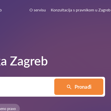
b
O servisu
Konzultacija s pravnikom u Zagreb
ka
Zagreb
Pronađi
neno pravo