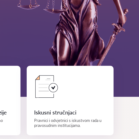
ije
Iskusni stručnjaci
mo
Pravnici i odvjetnici s iskustvom rada u
pravosudnim institucijama.