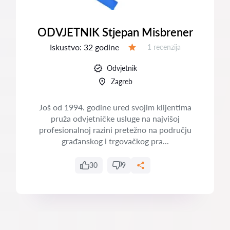
ODVJETNIK Stjepan Misbrener
Iskustvo:
32 godine
Recenzija:
1 recenzija
Ocjena:
Odvjetnik
Zagreb
Još od 1994. godine ured svojim klijentima
pruža odvjetničke usluge na najvišoj
profesionalnoj razini pretežno na području
građanskog i trgovačkog pra...
30
9