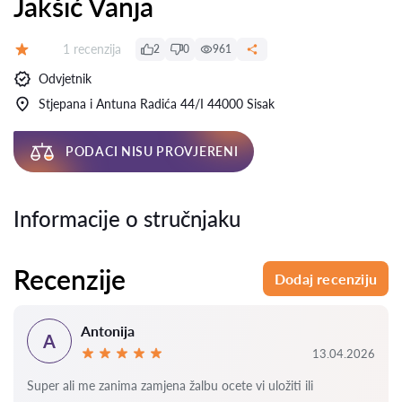
Jakšić Vanja
Recenzija:
1 recenzija
2
0
961
Ocjena:
Odvjetnik
Stjepana i Antuna Radića 44/I 44000 Sisak
PODACI NISU PROVJERENI
Informacije o stručnjaku
Recenzije
Dodaj recenziju
Antonija
A
13.04.2026
Super ali me zanima zamjena žalbu ocete vi uložiti ili