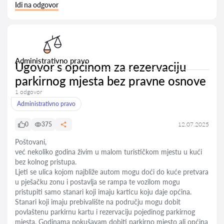
Idi na odgovor
Administrativno pravo
Ugovor s općinom za rezervaciju
parkirnog mjesta bez pravne osnove
1 odgovor
Administrativno pravo
0
375
12.07.2025
Poštovani,
već nekoliko godina živim u malom turističkom mjestu u kući
bez kolnog pristupa.
Ljeti se ulica kojom najbliže autom mogu doći do kuće pretvara
u pješačku zonu i postavlja se rampa te vozilom mogu
pristupiti samo stanari koji imaju karticu koju daje općina.
Stanari koji imaju prebivalište na području mogu dobit
povlaštenu parkirnu kartu i rezervaciju pojedinog parkirnog
mjesta. Godinama pokušavam dobiti parkirno mjesto ali općina