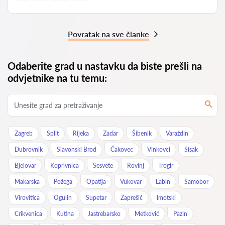
Povratak na sve članke
Odaberite grad u nastavku da biste prešli na
odvjetnike na tu temu:
Zagreb
Split
Rijeka
Zadar
Šibenik
Varaždin
Dubrovnik
Slavonski Brod
Čakovec
Vinkovci
Sisak
Bjelovar
Koprivnica
Sesvete
Rovinj
Trogir
Makarska
Požega
Opatija
Vukovar
Labin
Samobor
Virovitica
Ogulin
Supetar
Zaprešić
Imotski
Crikvenica
Kutina
Jastrebarsko
Metković
Pazin