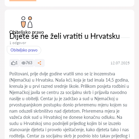
Obiteljsko pravo
Dijete se ne želi vratiti u Hrvatsku
1 odgovor
Obiteljsko pravo
1
763
12.07.2025
Poštovani, prije dvije godine vratili smo se iz inozemstva
(Njemačka) u Hrvatsku. Naša kći, koja je tad imala 14,5 godina,
krenula je u prvi razred srednje škole. Prilikom posjeta rodbini u
Njemačkoj javila se centru za socijalnu skrb i prijavila navodno
nasilje u obitelji. Centar ju je zadržao a sud u Njemačkoj u
prvostupanjskom postupku donio privremenu mjeru kojom su
nam oduzeli skrbništvo nad djetetom. Privremena mjera je
važeća dok sud u Hrvatskoj ne donese konačnu odluku. Na
sudu u Hrvatskoj smo podnijeli prijedlog kojim bi se izuzelo
stanovanje djeteta i provelo vještačenje, kako djeteta tako i nas
roditelja. Centar za socijalnu skrb je podnio isto takav prijedlog i