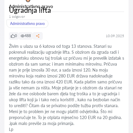
Administrativno pravo
Ugradnja lifta
1 odgovor
Administrativno pravo
0
488
10.09.2025
Živim u ulazu sa 6 katova od toga 13 stanova. Stanari su
pokrenuli realizaciju ugradnje lifta. S obzirom da zgrada radi i
energetsku obnovu taj trošak uz pričuvu mi je prevelik izdatak s
obzirom da sam samac i imam minimalnu mirovinu. Pričuva
nam je prije iznosila 30 eur, a sada iznosi 120. Na moju
mirovinu koja realno iznosi 280 EUR država nadoknađuje
razliku tako da ona iznosi 420 EUR. Kada platim samo pričuvu
ja više nemam za ništa. Moje pitanje je s obzirom da stanari ne
žele da me oslobode barem djela tog troška a to je ugradnja i
ukop lifta koji ja i tako neću koristiti , kako na bezbolan način
to urediti? Čitam da se privatno podiže tužba protiv stanara.
Meni je to problem jer ne mogu platiti odvjetnika. Što mi
preporučuje te. To je otplata mjesečno 120 EUR na 20 godina.
.ipak malo previše za moja primanja.
Lp