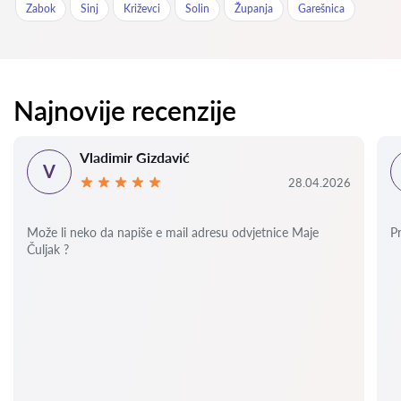
Zabok
Sinj
Križevci
Solin
Županja
Garešnica
Najnovije recenzije
Vladimir Gizdavić
V
28.04.2026
Može li neko da napiše e mail adresu odvjetnice Maje
P
Čuljak ?