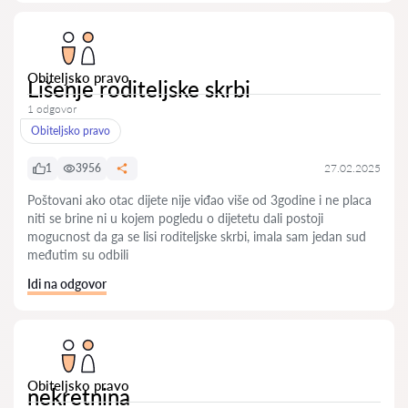
Obiteljsko pravo
Lišenje roditeljske skrbi
1 odgovor
Obiteljsko pravo
1
3956
27.02.2025
Poštovani ako otac dijete nije viđao više od 3godine i ne placa
niti se brine ni u kojem pogledu o dijetetu dali postoji
mogucnost da ga se lisi roditeljske skrbi, imala sam jedan sud
međutim su odbili
Idi na odgovor
Obiteljsko pravo
nekretnina