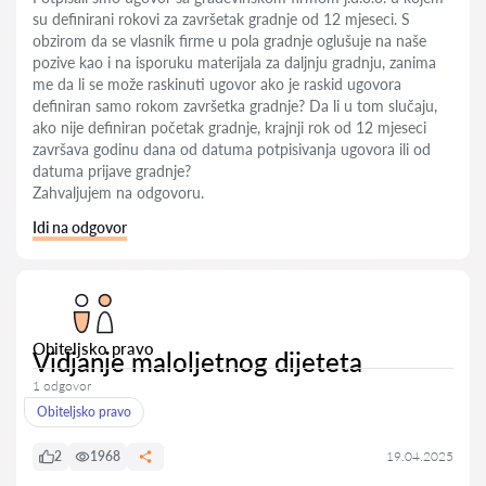
su definirani rokovi za završetak gradnje od 12 mjeseci. S
obzirom da se vlasnik firme u pola gradnje oglušuje na naše
pozive kao i na isporuku materijala za daljnju gradnju, zanima
me da li se može raskinuti ugovor ako je raskid ugovora
definiran samo rokom završetka gradnje? Da li u tom slučaju,
ako nije definiran početak gradnje, krajnji rok od 12 mjeseci
završava godinu dana od datuma potpisivanja ugovora ili od
datuma prijave gradnje?
Zahvaljujem na odgovoru.
Idi na odgovor
Obiteljsko pravo
Vidjanje maloljetnog dijeteta
1 odgovor
Obiteljsko pravo
2
1968
19.04.2025