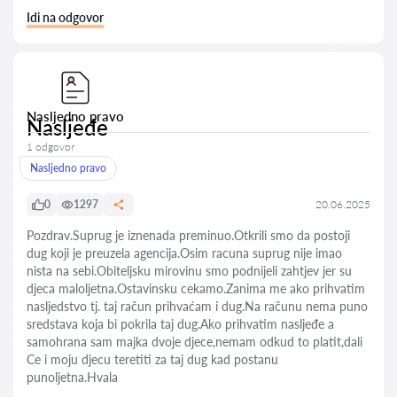
Idi na odgovor
Nasljedno pravo
Nasljeđe
1 odgovor
Nasljedno pravo
0
1297
20.06.2025
Pozdrav.Suprug je iznenada preminuo.Otkrili smo da postoji
dug koji je preuzela agencija.Osim racuna suprug nije imao
nista na sebi.Obiteljsku mirovinu smo podnijeli zahtjev jer su
djeca maloljetna.Ostavinsku cekamo.Zanima me ako prihvatim
nasljedstvo tj. taj račun prihvaćam i dug.Na računu nema puno
sredstava koja bi pokrila taj dug.Ako prihvatim nasljeđe a
samohrana sam majka dvoje djece,nemam odkud to platit,dali
Ce i moju djecu teretiti za taj dug kad postanu
punoljetna.Hvala