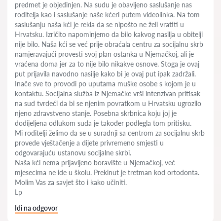
predmet je objedinjen. Na sudu je obavljeno saslušanje nas
roditelja kao i saslušanje naše kćeri putem videolinka. Na tom
saslušanju naša kći je rekla da se nipošto ne želi vratiti u
Hrvatsku. Izričito napominjemo da bilo kakvog nasilja u obitelji
nije bilo. Naša kći se već prije obraćala centru za socijalnu skrb
namjeravajući provesti svoj plan ostanka u Njemačkoj, ali je
vraćena doma jer za to nije bilo nikakve osnove. Stoga je ovaj
put prijavila navodno nasilje kako bi je ovaj put ipak zadržali.
Inače sve to provodi po uputama muške osobe s kojom je u
kontaktu. Socijalna služba iz Njemačke vrši intenzivan pritisak
na sud tvrdeći da bi se njenim povratkom u Hrvatsku ugrozilo
njeno zdravstveno stanje. Posebna skrbnica koju joj je
dodijeljena odlukom suda je također podlegla tom pritisku.
Mi roditelji želimo da se u suradnji sa centrom za socijalnu skrb
provede vještačenje a dijete privremeno smjesti u
odgovarajuću ustanovu socijalne skrbi.
Naša kći nema prijavljeno boravište u Njemačkoj, već
mjesecima ne ide u školu. Prekinut je tretman kod ortodonta.
Molim Vas za savjet što i kako učiniti.
Lp
Idi na odgovor