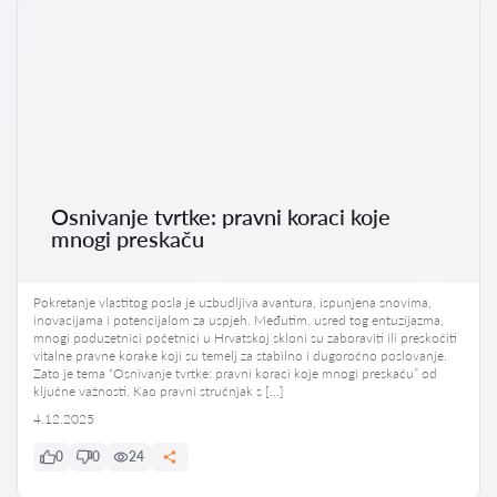
Osnivanje tvrtke: pravni koraci koje
mnogi preskaču
Pokretanje vlastitog posla je uzbudljiva avantura, ispunjena snovima,
inovacijama i potencijalom za uspjeh. Međutim, usred tog entuzijazma,
mnogi poduzetnici početnici u Hrvatskoj skloni su zaboraviti ili preskočiti
vitalne pravne korake koji su temelj za stabilno i dugoročno poslovanje.
Zato je tema “Osnivanje tvrtke: pravni koraci koje mnogi preskaču” od
ključne važnosti. Kao pravni stručnjak s […]
4.12.2025
0
0
24