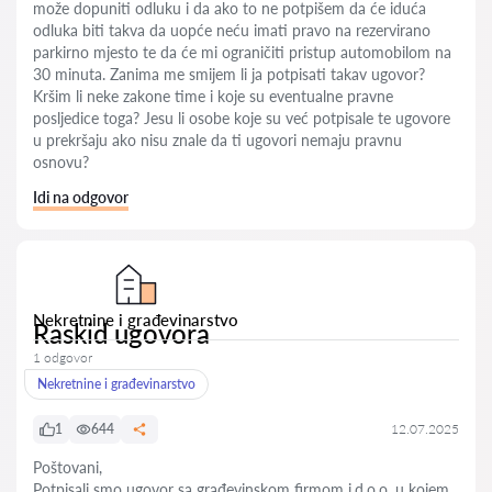
može dopuniti odluku i da ako to ne potpišem da će iduća
odluka biti takva da uopće neću imati pravo na rezervirano
parkirno mjesto te da će mi ograničiti pristup automobilom na
30 minuta. Zanima me smijem li ja potpisati takav ugovor?
Kršim li neke zakone time i koje su eventualne pravne
posljedice toga? Jesu li osobe koje su već potpisale te ugovore
u prekršaju ako nisu znale da ti ugovori nemaju pravnu
osnovu?
Idi na odgovor
Nekretnine i građevinarstvo
Raskid ugovora
1 odgovor
Nekretnine i građevinarstvo
1
644
12.07.2025
Poštovani,
Potpisali smo ugovor sa građevinskom firmom j.d.o.o. u kojem