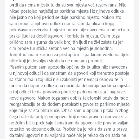
tvrdi da nema mjesta te da su sva mjesta već rezervirana. Nije
nikad postojao natječaj za parkirna mjesta i iz njihove odluke
nije jasno na koji period se daje parkirno mjesto. Nakon što
sam proučila njihovu odluku uočila sam da ulica u kojoj
pokušavam rezervirati mjesto uopće nije navedena u odluci a u
praksi ljudi su dobili ugovore i koriste ta mjesta. Osim toga
prilično sam sigurna da velik broj tih ljudi ne živi zaista tu jer
čim prođe turistička sezona većina mjesta je slobodna.
Trenutno imam karticu za pristup ulici i parkiram vozilo na djelu
ulice koji je dovoljno širok da ne ometam promet.
Pisanim putem sam upozorila općinu da ta ulica nije navedena
u njihovoj odluci i da smatram da ugovori koji trenutno postoje
sa stanarima u toj ulici nisu zakoniti jer nemaju osnovu te ih
molim da dopune odluku na način da definiraju parkirna mjesta
u toj odluci te da ponovno podijele parkirna mjesta i naprave
nove ugovore. Nakon toga sam dobila telefonski poziv da rade
reorganizaciju te da dođem potpisati ugovor za parkirno mjesto
koje mi je zaista blizu kuće. Otišla sam u općinu i pitala ih zbog
čega traže da potpišem ugovor koji nema pravnu osnovu jer ja
ne želim bit u prekršaju i smatram da ugovor nije pravno valjan
te zašto ne dopune odluku. Pročelnica je rekla da sam u pravu i
da takvi ugovori nisu valjani a načelnik je rekao da on sada ne