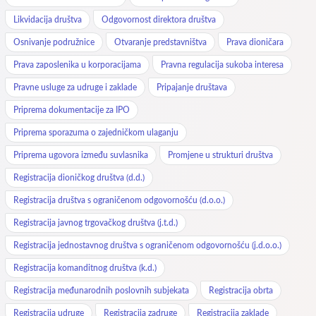
Likvidacija društva
Odgovornost direktora društva
Osnivanje podružnice
Otvaranje predstavništva
Prava dioničara
Prava zaposlenika u korporacijama
Pravna regulacija sukoba interesa
Pravne usluge za udruge i zaklade
Pripajanje društava
Priprema dokumentacije za IPO
Priprema sporazuma o zajedničkom ulaganju
Priprema ugovora između suvlasnika
Promjene u strukturi društva
Registracija dioničkog društva (d.d.)
Registracija društva s ograničenom odgovornošću (d.o.o.)
Registracija javnog trgovačkog društva (j.t.d.)
Registracija jednostavnog društva s ograničenom odgovornošću (j.d.o.o.)
Registracija komanditnog društva (k.d.)
Registracija međunarodnih poslovnih subjekata
Registracija obrta
Registracija udruge
Registracija zadruge
Registracija zaklade