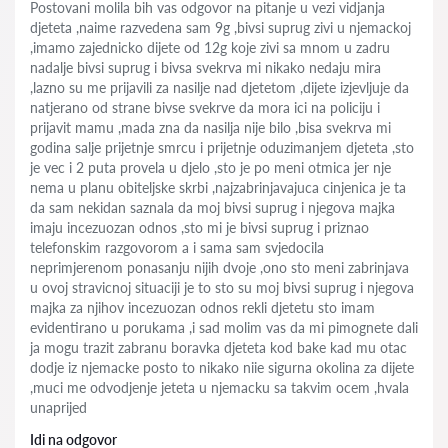
Postovani molila bih vas odgovor na pitanje u vezi vidjanja
djeteta ,naime razvedena sam 9g ,bivsi suprug zivi u njemackoj
,imamo zajednicko dijete od 12g koje zivi sa mnom u zadru
nadalje bivsi suprug i bivsa svekrva mi nikako nedaju mira
,lazno su me prijavili za nasilje nad djetetom ,dijete izjevljuje da
natjerano od strane bivse svekrve da mora ici na policiju i
prijavit mamu ,mada zna da nasilja nije bilo ,bisa svekrva mi
godina salje prijetnje smrcu i prijetnje oduzimanjem djeteta ,sto
je vec i 2 puta provela u djelo ,sto je po meni otmica jer nje
nema u planu obiteljske skrbi ,najzabrinjavajuca cinjenica je ta
da sam nekidan saznala da moj bivsi suprug i njegova majka
imaju incezuozan odnos ,sto mi je bivsi suprug i priznao
telefonskim razgovorom a i sama sam svjedocila
neprimjerenom ponasanju nijih dvoje ,ono sto meni zabrinjava
u ovoj stravicnoj situaciji je to sto su moj bivsi suprug i njegova
majka za njihov incezuozan odnos rekli djetetu sto imam
evidentirano u porukama ,i sad molim vas da mi pimognete dali
ja mogu trazit zabranu boravka djeteta kod bake kad mu otac
dodje iz njemacke posto to nikako niie sigurna okolina za dijete
,muci me odvodjenje jeteta u njemacku sa takvim ocem ,hvala
unaprijed
Idi na odgovor