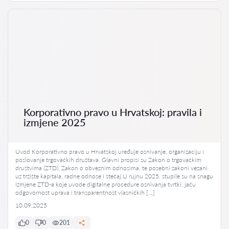
Korporativno pravo u Hrvatskoj: pravila i
izmjene 2025
Uvod Korporativno pravo u Hrvatskoj uređuje osnivanje, organizaciju i
poslovanje trgovačkih društava. Glavni propisi su Zakon o trgovačkim
društvima (ZTD), Zakon o obveznim odnosima, te posebni zakoni vezani
uz tržište kapitala, radne odnose i stečaj.U rujnu 2025. stupile su na snagu
izmjene ZTD-a koje uvode digitalne procedure osnivanja tvrtki, jaču
odgovornost uprava i transparentnost vlasničkih […]
10.09.2025
0
0
201