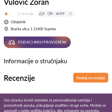
Vulović Zoran
Recenzija:
0 recenzija
0
0
289
Ocjena:
Odvjetnik
Bračka ulica 1 21400 Supetar
PODACI NISU PROVJERENI
Informacije o stručnjaku
Recenzije
Dodaj recenziju
Ova stranica koristi datoteke za personaliziranje sadržaja i
promotivnih poruka, prikupljanje analitike i druge svrhe. Možete se
upoznati s našim
politika kolačića
. Ako pristanete na upotrebu