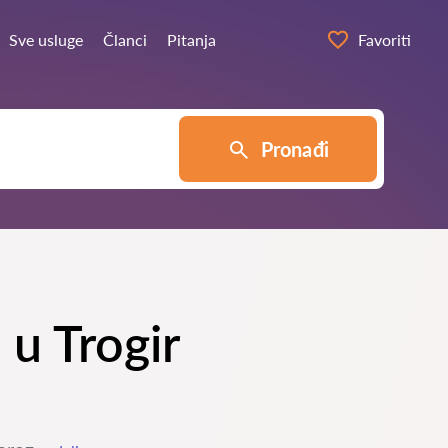
Sve usluge
Članci
Pitanja
Favoriti
Pronađi
 u Trogir