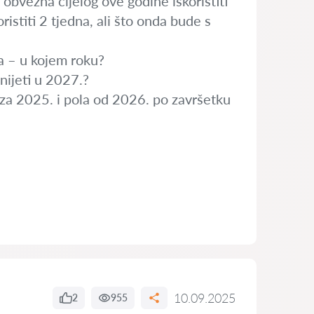
 obvezna cijelog ove godine iskoristiti
istiti 2 tjedna, ali što onda bude s
da – u kojem roku?
nijeti u 2027.?
la za 2025. i pola od 2026. po završetku
10.09.2025
2
955