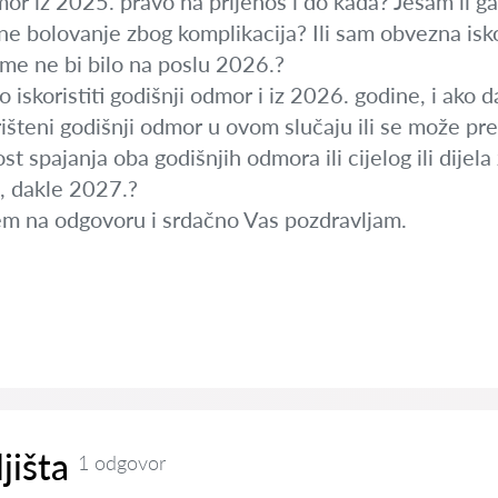
dmor iz 2025. pravo na prijenos i do kada? Jesam li ga
ne bolovanje zbog komplikacija? Ili sam obvezna iskor
me ne bi bilo na poslu 2026.?
o iskoristiti godišnji odmor i iz 2026. godine, i ako 
rišteni godišnji odmor u ovom slučaju ili se može pre
st spajanja oba godišnjih odmora ili cijelog ili dije
a, dakle 2027.?
em na odgovoru i srdačno Vas pozdravljam.
jišta
1 odgovor