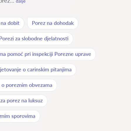
orez...
dalje
 na dobit
Porez na dohodak
Porezi za slobodne djelatnosti
na pomoć pri inspekciji Porezne uprave
jetovanje o carinskim pitanjima
e o poreznim obvezama
 za porez na luksuz
znim sporovima