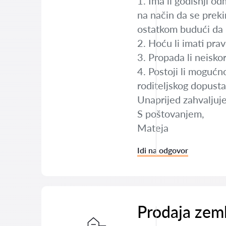
1. Ima li godišnji o
na način da se preki
ostatkom budući da 
2. Hoću li imati prav
3. Propada li neisko
4. Postoji li mogućno
roditeljskog dopust
Unaprijed zahvaljuj
S poštovanjem,
Mateja
Idi na odgovor
Prodaja zeml