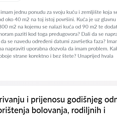
 imam jednu ponudu za svoju kuću i zemljište koja s
d oko 40 m2 na toj istoj površini. Kuća je uz glavn
 800 m2 na kojemu se nalazi kuća od 90 m2 te dodatn
moram paziti kod toga predugovora? Dali da se napr
i da se navedu određeni datumi završetka faza? Ima
ba napraviti uporabna dozvola da imam problem. Kako i
oboje strane korektno i bez štete? Unaprijed hvala
rivanju i prijenosu godišnjeg o
rištenja bolovanja, rodiljnih i