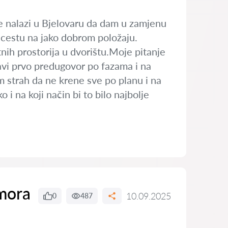
e nalazi u Bjelovaru da dam u zamjenu
u cestu na jako dobrom položaju.
ih prostorija u dvorištu.Moje pitanje
avi prvo predugovor po fazama i na
m strah da ne krene sve po planu i na
 na koji nač̣in bi to bilo najbolje
dmora
10.09.2025
0
487