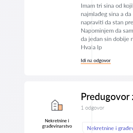
Imam tri sina od koj
najmlađeg sina a da 
napraviti da stan pr
Napominjem da sam od
da jedan sin dobije 
Hvala lp
Idi na odgovor
Predugovor z
1 odgovor
Nekretnine i
građevinarstvo
Nekretnine i građe