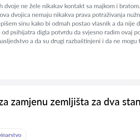
ih dvoje ne žele nikakav kontakt sa majkom i bratom.
ova dvojica nemaju nikakva prava potraživanja nužnog
epišem sinu kako bi odmah postao vlasnik a da nije 
 psihijatra digla potvrdu da svjesno radim ovaj pod
nasljedstvo a da su drugi razbaštinjeni i da ne mogu t
a zamjenu zemljišta za dva sta
vinarstvo