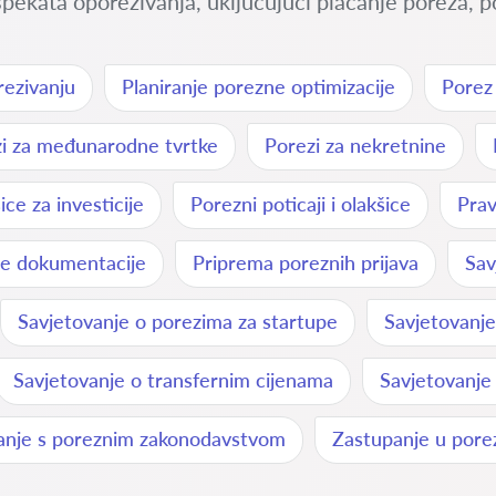
pekata oporezivanja, uključujući plaćanje poreza, p
ezivanju
Planiranje porezne optimizacije
Porez
i za međunarodne tvrtke
Porezi za nekretnine
ce za investicije
Porezni poticaji i olakšice
Prav
e dokumentacije
Priprema poreznih prijava
Sav
Savjetovanje o porezima za startupe
Savjetovanj
Savjetovanje o transfernim cijenama
Savjetovanje
anje s poreznim zakonodavstvom
Zastupanje u pore