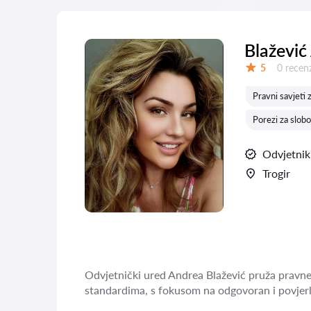
Blažević
Recenzij
5
0 recenz
Ocjena:
Pravni savjeti
Porezi za slobo
Odvjetnik
Trogir
Odvjetnički ured Andrea Blažević pruža pravne
standardima, s fokusom na odgovoran i povjerl