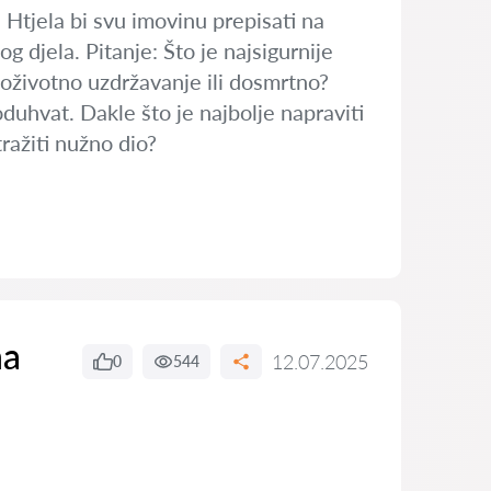
 Htjela bi svu imovinu prepisati na
 djela. Pitanje: Što je najsigurnije
doživotno uzdržavanje ili dosmrtno?
uhvat. Dakle što je najbolje napraviti
ražiti nužno dio?
na
12.07.2025
0
544