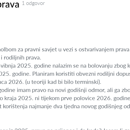
prava
1 odgovor
lbom za pravni savjet u vezi s ostvarivanjem prava 
i rodiljnih prava.
vibnja 2025. godine nalazim se na bolovanju zbog k
25. godine. Planiram koristiti obvezni rodiljni dopust
a 2026. (u teoriji kad bi bilo terminski).
godine imam pravo na novi godišnji odmor, ali ga zb
ni do kraja 2025. ni tijekom prve polovice 2026. godin
et korištenja najmanje dva tjedna novog godišnjeg o