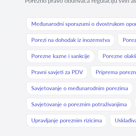
Porezno pravo obuhvaća regulaciju svih as
Međunarodni sporazumi o dvostrukom opor
Porezi na dohodak iz inozemstva
Porez
Porezne kazne i sankcije
Porezne olakši
Pravni savjeti za PDV
Priprema porezn
Savjetovanje o međunarodnim porezima
Savjetovanje o poreznim potraživanjima
Upravljanje poreznim rizicima
Usklađiv