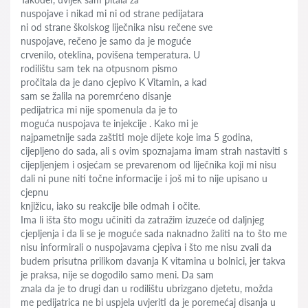
nuspojave i nikad mi ni od strane pedijatara
ni od strane školskog liječnika nisu rečene sve
nuspojave, rečeno je samo da je moguće
crvenilo, oteklina, povišena temperatura. U
rodilištu sam tek na otpusnom pismo
pročitala da je dano cjepivo K Vitamin, a kad
sam se žalila na poremrćeno disanje
pedijatrica mi nije spomenula da je to
moguća nuspojava te injekcije . Kako mi je
najpametnije sada zaštiti moje dijete koje ima 5 godina,
cijepljeno do sada, ali s ovim spoznajama imam strah nastaviti s
cijepljenjem i osjećam se prevarenom od liječnika koji mi nisu
dali ni pune niti točne informacije i još mi to nije upisano u
cjepnu
knjižicu, iako su reakcije bile odmah i očite.
Ima li išta što mogu učiniti da zatražim izuzeće od daljnjeg
cjepljenja i da li se je moguće sada naknadno žaliti na to što me
nisu informirali o nuspojavama cjepiva i što me nisu zvali da
budem prisutna prilikom davanja K vitamina u bolnici, jer takva
je praksa, nije se dogodilo samo meni. Da sam
znala da je to drugi dan u rodilištu ubrizgano djetetu, možda
me pedijatrica ne bi uspjela uvjeriti da je poremećaj disanja u