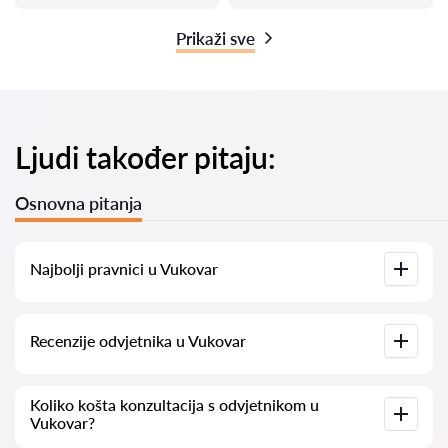
Prikaži sve
Ljudi također pitaju:
Osnovna pitanja
Najbolji pravnici u Vukovar
Imamo popis najboljih pravnika u Vukovar s potpunim
Recenzije odvjetnika u Vukovar
informacijama. Cijene, recenzije, telefonski brojevi i adrese.
Na našoj platformi prikupljamo stvarne recenzije o
Koliko košta konzultacija s odvjetnikom u
odvjetnicima. Ne brišemo negativne recenzije niti postoji
Vukovar?
mogućnost njihovog lažnog povećavanja.