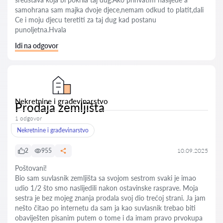
samohrana sam majka dvoje djece,nemam odkud to platit,dali
Ce i moju djecu teretiti za taj dug kad postanu
punoljetna.Hvala
Idi na odgovor
Nekretnine i građevinarstvo
Prodaja zemljišta
1 odgovor
Nekretnine i građevinarstvo
2
955
10.09.2025
Poštovani!
Bio sam suvlasnik zemljišta sa svojom sestrom svaki je imao
udio 1/2 što smo naslijedili nakon ostavinske rasprave. Moja
sestra je bez mojeg znanja prodala svoj dio trećoj strani. Ja jam
nešto čitao po internetu da sam ja kao suvlasnik trebao biti
obaviješten pisanim putem o tome i da imam pravo prvokupa