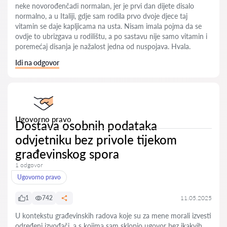
neke novorođenčadi normalan, jer je prvi dan dijete disalo
normalno, a u Italiji, gdje sam rodila prvo dvoje djece taj
vitamin se daje kapljicama na usta. Nisam imala pojma da se
ovdje to ubrizgava u rodilištu, a po sastavu nije samo vitamin i
poremećaj disanja je nažalost jedna od nuspojava. Hvala.
Idi na odgovor
Ugovorno pravo
Dostava osobnih podataka
odvjetniku bez privole tijekom
građevinskog spora
1 odgovor
Ugovorno pravo
1
742
11.05.2025
U kontekstu građevinskih radova koje su za mene morali izvesti
određeni izvođači, a s kojima sam sklopio ugovor bez ikakvih