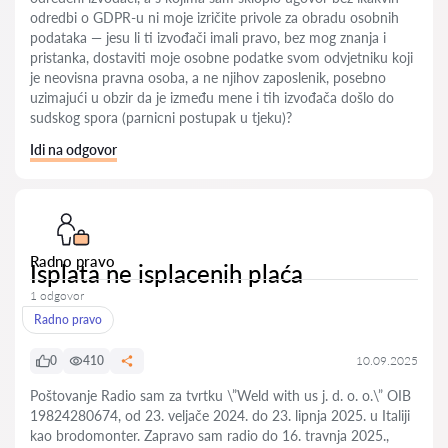
odredbi o GDPR-u ni moje izričite privole za obradu osobnih
podataka — jesu li ti izvođači imali pravo, bez mog znanja i
pristanka, dostaviti moje osobne podatke svom odvjetniku koji
je neovisna pravna osoba, a ne njihov zaposlenik, posebno
uzimajući u obzir da je između mene i tih izvođača došlo do
sudskog spora (parnicni postupak u tjeku)?
Idi na odgovor
Radno pravo
Isplata ne isplacenih plaća
1 odgovor
Radno pravo
0
410
10.09.2025
Poštovanje Radio sam za tvrtku \”Weld with us j. d. o. o.\” OIB
19824280674, od 23. veljače 2024. do 23. lipnja 2025. u Italiji
kao brodomonter. Zapravo sam radio do 16. travnja 2025.,