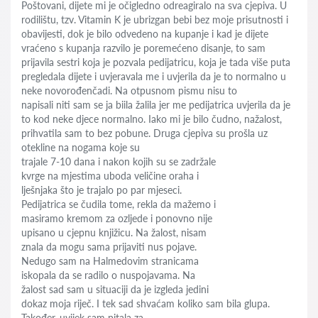
Poštovani, dijete mi je očigledno odreagiralo na sva cjepiva. U
rodilištu, tzv. Vitamin K je ubrizgan bebi bez moje prisutnosti i
obavijesti, dok je bilo odvedeno na kupanje i kad je dijete
vraćeno s kupanja razvilo je poremećeno disanje, to sam
prijavila sestri koja je pozvala pedijatricu, koja je tada više puta
pregledala dijete i uvjeravala me i uvjerila da je to normalno u
neke novorođenčadi. Na otpusnom pismu nisu to
napisali niti sam se ja biila žalila jer me pedijatrica uvjerila da je
to kod neke djece normalno. Iako mi je bilo čudno, nažalost,
prihvatila sam to bez pobune. Druga cjepiva su prošla uz
otekline na nogama koje su
trajale 7-10 dana i nakon kojih su se zadržale
kvrge na mjestima uboda veličine oraha i
lješnjaka što je trajalo po par mjeseci.
Pedijatrica se čudila tome, rekla da mažemo i
masiramo kremom za ozljede i ponovno nije
upisano u cjepnu knjižicu. Na žalost, nisam
znala da mogu sama prijaviti nus pojave.
Nedugo sam na Halmedovim stranicama
iskopala da se radilo o nuspojavama. Na
žalost sad sam u situaciji da je izgleda jedini
dokaz moja riječ. I tek sad shvaćam koliko sam bila glupa.
Također, uvijek sam pitala za