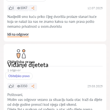
1
1047
12.07.2025
Nasljedili smo kuću priko čijeg dvorišta prolaze stanari kuće
koja se nalazi iza nas ne znamo kakva su nam prava pošto
nemamo privatnost u svom.dvoristu
Idi na odgovor
Obiteljsko pravo
Viđanje dijeteta
1 odgovor
Obiteljsko pravo
2
3350
25.03.2025
Poštovani,
Molim vas odgovor vezano za situaciju kada otac traži da dijete
od dvije godine prenoći kod njega cijeli vikend.
Dijete živi s majkom od rođenja, a otac viđa dijete prema