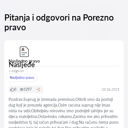
Pitanja i odgovori na Porezno
pravo
Nasljedno pravo
Nasljeđe
1 odgovor
Nasljedno pravo
0
1297
20.06.2025
Pozdrav.Suprug je iznenada preminuo.Otkrili smo da postoji
dug koji je preuzela agencija.Osim racuna suprug nije imao
nista na sebi.Obiteljsku mirovinu smo podnijeli zahtjev jer su
djeca maloljetna.Ostavinsku cekamo.Zanima me ako prihvatim
nasljedstvo tj. taj račun prihvaćam i dug.Na računu nema puno
sredstava koja bi pokrila taj dug.Ako prihvatim nasljeđe a