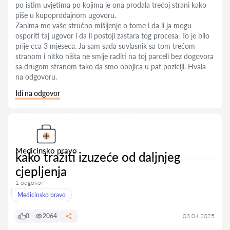
po istim uvjetima po kojima je ona prodala trećoj strani kako
piše u kupoprodajnom ugovoru.
Zanima me vaše stručno mišljenje o tome i da li ja mogu
osporiti taj ugovor i da li postoji zastara tog procesa. To je bilo
prije cca 3 mjeseca. Ja sam sada suvlasnik sa tom trećom
stranom i nitko ništa ne smije raditi na toj parceli bez dogovora
sa drugom stranom tako da smo obojica u pat poziciji. Hvala
na odgovoru.
Idi na odgovor
Medicinsko pravo
kako tražiti izuzeće od daljnjeg
cjepljenja
1 odgovor
Medicinsko pravo
0
2064
03.04.2025