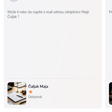
Može li neko da napiše e mail adresu odvjetnice Maje
P
Čuljak ?
Čuljak Maja
Ocjena:
Odvjetnik