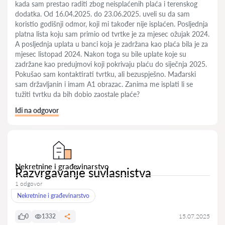
kada sam prestao raditi zbog neisplaćenih plaća i terenskog
dodatka. Od 16.04.2025. do 23.06.2025. uveli su da sam
koristio godišnji odmor, koji mi također nije isplaćen. Posljednja
platna lista koju sam primio od tvrtke je za mjesec ožujak 2024.
A posljednja uplata u banci koja je zadržana kao plaća bila je za
mjesec listopad 2024. Nakon toga su bile uplate koje su
zadržane kao predujmovi koji pokrivaju plaću do siječnja 2025.
Pokušao sam kontaktirati tvrtku, ali bezuspješno. Mađarski
sam državljanin i imam A1 obrazac. Zanima me isplati li se
tužiti tvrtku da bih dobio zaostale plaće?
Idi na odgovor
Nekretnine i građevinarstvo
Razvrgavanje suvlasnistva
1 odgovor
Nekretnine i građevinarstvo
0
1332
15.07.2025