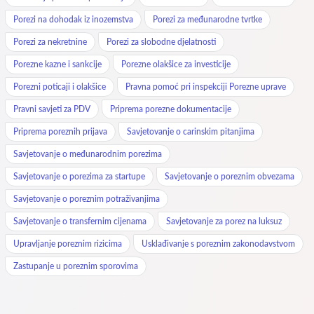
Porezi na dohodak iz inozemstva
Porezi za međunarodne tvrtke
Porezi za nekretnine
Porezi za slobodne djelatnosti
Porezne kazne i sankcije
Porezne olakšice za investicije
Porezni poticaji i olakšice
Pravna pomoć pri inspekciji Porezne uprave
Pravni savjeti za PDV
Priprema porezne dokumentacije
Priprema poreznih prijava
Savjetovanje o carinskim pitanjima
Savjetovanje o međunarodnim porezima
Savjetovanje o porezima za startupe
Savjetovanje o poreznim obvezama
Savjetovanje o poreznim potraživanjima
Savjetovanje o transfernim cijenama
Savjetovanje za porez na luksuz
Upravljanje poreznim rizicima
Usklađivanje s poreznim zakonodavstvom
Zastupanje u poreznim sporovima