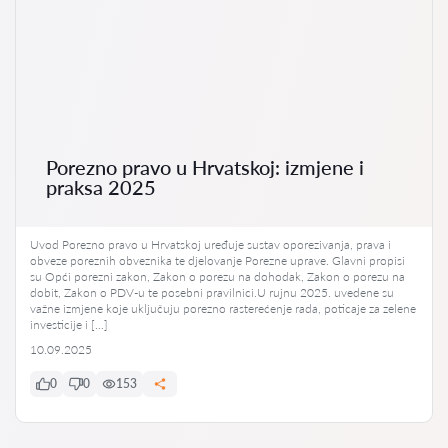
Porezno pravo u Hrvatskoj: izmjene i
praksa 2025
Uvod Porezno pravo u Hrvatskoj uređuje sustav oporezivanja, prava i
obveze poreznih obveznika te djelovanje Porezne uprave. Glavni propisi
su Opći porezni zakon, Zakon o porezu na dohodak, Zakon o porezu na
dobit, Zakon o PDV-u te posebni pravilnici.U rujnu 2025. uvedene su
važne izmjene koje uključuju porezno rasterećenje rada, poticaje za zelene
investicije i […]
10.09.2025
0
0
153