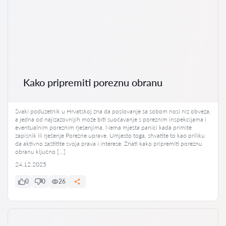
Kako pripremiti poreznu obranu
Svaki poduzetnik u Hrvatskoj zna da poslovanje sa sobom nosi niz obveza,
a jedna od najizazovnijih može biti suočavanje s poreznim inspekcijama i
eventualnim poreznim rješenjima. Nema mjesta panici kada primite
zapisnik ili rješenje Porezne uprave. Umjesto toga, shvatite to kao priliku
da aktivno zaštitite svoja prava i interese. Znati kako pripremiti poreznu
obranu ključno […]
24.12.2025
0
0
26