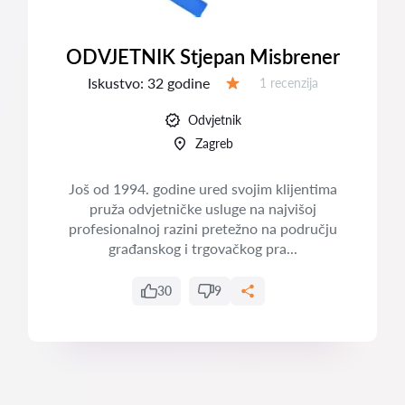
ODVJETNIK Stjepan Misbrener
Iskustvo:
32 godine
Recenzija:
1 recenzija
Ocjena:
Odvjetnik
Zagreb
Još od 1994. godine ured svojim klijentima
pruža odvjetničke usluge na najvišoj
profesionalnoj razini pretežno na području
građanskog i trgovačkog pra...
30
9