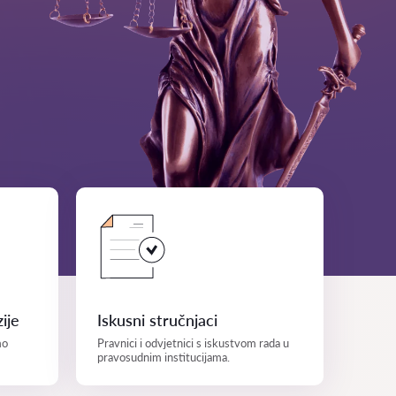
ije
Iskusni stručnjaci
mo
Pravnici i odvjetnici s iskustvom rada u
pravosudnim institucijama.