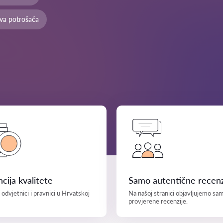
ava potrošača
cija kvalitete
Samo autentične recenz
i odvjetnici i pravnici u Hrvatskoj
Na našoj stranici objavljujemo sa
provjerene recenzije.