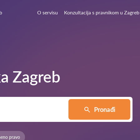
b
O servisu
Konzultacija s pravnikom u Zagreb
ka
Zagreb
Pronađi
neno pravo