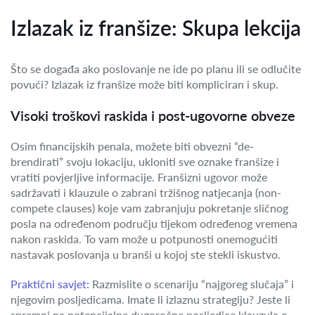
Izlazak iz franšize: Skupa lekcija
Što se događa ako poslovanje ne ide po planu ili se odlučite
povući? Izlazak iz franšize može biti kompliciran i skup.
Visoki troškovi raskida i post-ugovorne obveze
Osim financijskih penala, možete biti obvezni “de-
brendirati” svoju lokaciju, ukloniti sve oznake franšize i
vratiti povjerljive informacije. Franšizni ugovor može
sadržavati i klauzule o zabrani tržišnog natjecanja (non-
compete clauses) koje vam zabranjuju pokretanje sličnog
posla na određenom području tijekom određenog vremena
nakon raskida. To vam može u potpunosti onemogućiti
nastavak poslovanja u branši u kojoj ste stekli iskustvo.
Praktični savjet:
Razmislite o scenariju “najgoreg slučaja” i
njegovim posljedicama. Imate li izlaznu strategiju? Jeste li
spremni na potencijalne dugoročne posljedice klauzula o