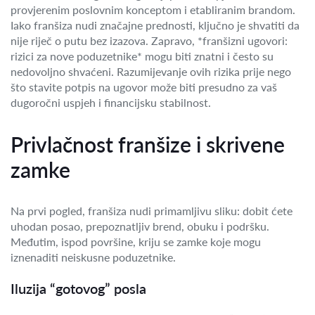
provjerenim poslovnim konceptom i etabliranim brandom.
Iako franšiza nudi značajne prednosti, ključno je shvatiti da
nije riječ o putu bez izazova. Zapravo, *franšizni ugovori:
rizici za nove poduzetnike* mogu biti znatni i često su
nedovoljno shvaćeni. Razumijevanje ovih rizika prije nego
što stavite potpis na ugovor može biti presudno za vaš
dugoročni uspjeh i financijsku stabilnost.
Privlačnost franšize i skrivene
zamke
Na prvi pogled, franšiza nudi primamljivu sliku: dobit ćete
uhodan posao, prepoznatljiv brend, obuku i podršku.
Međutim, ispod površine, kriju se zamke koje mogu
iznenaditi neiskusne poduzetnike.
Iluzija “gotovog” posla