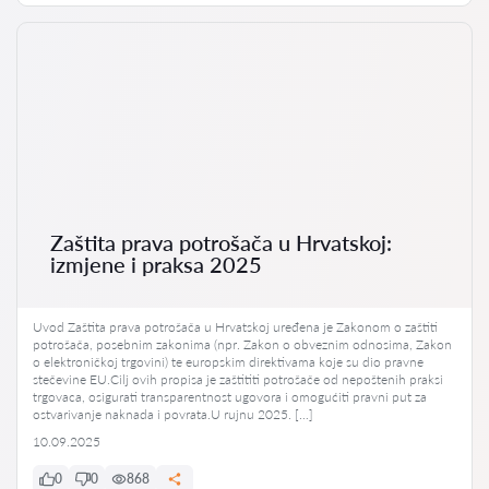
Zaštita prava potrošača u Hrvatskoj:
izmjene i praksa 2025
Uvod Zaštita prava potrošača u Hrvatskoj uređena je Zakonom o zaštiti
potrošača, posebnim zakonima (npr. Zakon o obveznim odnosima, Zakon
o elektroničkoj trgovini) te europskim direktivama koje su dio pravne
stečevine EU.Cilj ovih propisa je zaštititi potrošače od nepoštenih praksi
trgovaca, osigurati transparentnost ugovora i omogućiti pravni put za
ostvarivanje naknada i povrata.U rujnu 2025. […]
10.09.2025
0
0
868