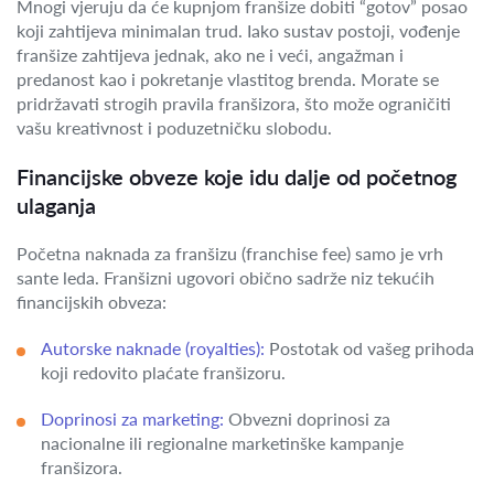
Mnogi vjeruju da će kupnjom franšize dobiti “gotov” posao
koji zahtijeva minimalan trud. Iako sustav postoji, vođenje
franšize zahtijeva jednak, ako ne i veći, angažman i
predanost kao i pokretanje vlastitog brenda. Morate se
pridržavati strogih pravila franšizora, što može ograničiti
vašu kreativnost i poduzetničku slobodu.
Financijske obveze koje idu dalje od početnog
ulaganja
Početna naknada za franšizu (franchise fee) samo je vrh
sante leda. Franšizni ugovori obično sadrže niz tekućih
financijskih obveza:
Autorske naknade (royalties):
Postotak od vašeg prihoda
koji redovito plaćate franšizoru.
Doprinosi za marketing:
Obvezni doprinosi za
nacionalne ili regionalne marketinške kampanje
franšizora.