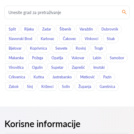
Split
Rijeka
Zadar
Šibenik
Varaždin
Dubrovnik
Slavonski Brod
Karlovac
Čakovec
Vinkovci
Sisak
Bjelovar
Koprivnica
Sesvete
Rovinj
Trogir
Makarska
Požega
Opatija
Vukovar
Labin
Samobor
Virovitica
Ogulin
Supetar
Zaprešić
Imotski
Crikvenica
Kutina
Jastrebarsko
Metković
Pazin
Zabok
Sinj
Križevci
Solin
Županja
Garešnica
Korisne informacije