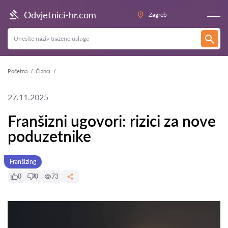
Odvjetnici-hr.com
Zagreb
Početna
Članci
27.11.2025
Franšizni ugovori: rizici za nove
poduzetnike
Franšizing
0
0
73