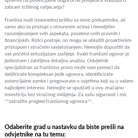
zabrani tržišnog natjecanja?
Franšiza nudi izvanrednu priliku za nove poduzetnike, ali
samo ako se pristupi s otvorenim očima i temeljitim
razumijevanjem svih aspekata, posebno onih pravnih i
financijskih. Rizici postoje, no mogu se ublažiti proaktivnim
pristupom i stručnim savjetovanjem. Nemojte dopustiti da
vas početni entuzijazam zaslijepi. Svaki franšizni ugovor je
jedinstven i zahtijeva detaljnu analizu. Odvjetnik
specijaliziran za franšizno pravo može vam pomoći da
dešifrirate kompleksan jezik ugovora, identificirate
potencijalne zamke i pregovarate o uvjetima koji su u vašem
najboljem interesu. Nemojte se upuštati u ovu značajnu
investiciju bez stručnog mišljenja. Za vašu sigurnost i mir,
**zatražite pregled franšiznog ugovora**.
Odaberite grad u nastavku da biste prešli na
odvjetnike na tu temu: