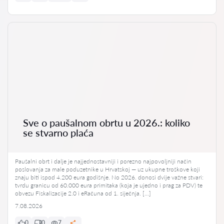
Sve o paušalnom obrtu u 2026.: koliko
se stvarno plaća
Paušalni obrt i dalje je najjednostavniji i porezno najpovoljniji način
poslovanja za male poduzetnike u Hrvatskoj — uz ukupne troškove koji
znaju biti ispod 4.200 eura godišnje. No 2026. donosi dvije važne stvari:
tvrdu granicu od 60.000 eura primitaka (koja je ujedno i prag za PDV) te
obvezu Fiskalizacije 2.0 i eRačuna od 1. siječnja. […]
7.08.2026
0
0
7