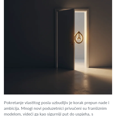
Pokretanje vlastitog posla uzbudljiv je korak prepun nade i
ambicija. Mnogi novi poduzetnici privučeni su franšiznim
modelom, videći ga kao sigurniji put do uspjeha, s