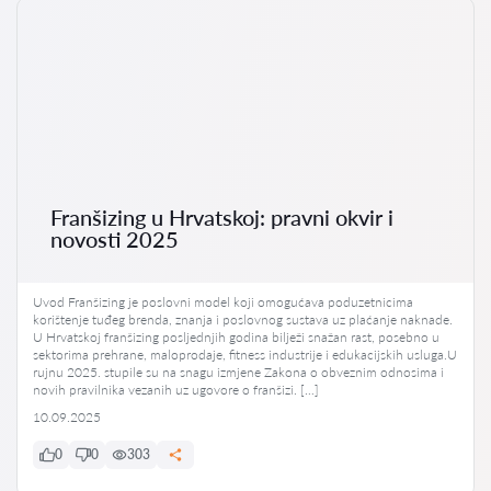
Franšizing u Hrvatskoj: pravni okvir i
novosti 2025
Uvod Franšizing je poslovni model koji omogućava poduzetnicima
korištenje tuđeg brenda, znanja i poslovnog sustava uz plaćanje naknade.
U Hrvatskoj franšizing posljednjih godina bilježi snažan rast, posebno u
sektorima prehrane, maloprodaje, fitness industrije i edukacijskih usluga.U
rujnu 2025. stupile su na snagu izmjene Zakona o obveznim odnosima i
novih pravilnika vezanih uz ugovore o franšizi. […]
10.09.2025
0
0
303