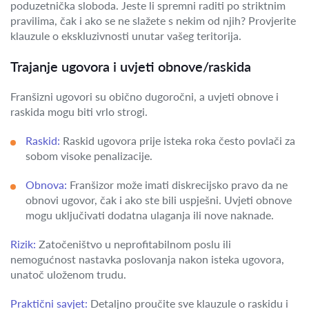
poduzetnička sloboda. Jeste li spremni raditi po striktnim
pravilima, čak i ako se ne slažete s nekim od njih? Provjerite
klauzule o ekskluzivnosti unutar vašeg teritorija.
Trajanje ugovora i uvjeti obnove/raskida
Franšizni ugovori su obično dugoročni, a uvjeti obnove i
raskida mogu biti vrlo strogi.
Raskid:
Raskid ugovora prije isteka roka često povlači za
sobom visoke penalizacije.
Obnova:
Franšizor može imati diskrecijsko pravo da ne
obnovi ugovor, čak i ako ste bili uspješni. Uvjeti obnove
mogu uključivati dodatna ulaganja ili nove naknade.
Rizik:
Zatočeništvo u neprofitabilnom poslu ili
nemogućnost nastavka poslovanja nakon isteka ugovora,
unatoč uloženom trudu.
Praktični savjet:
Detaljno proučite sve klauzule o raskidu i