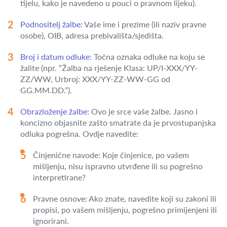
tijelu, kako je navedeno u pouci o pravnom lijeku).
Podnositelj žalbe:
Vaše ime i prezime (ili naziv pravne
osobe), OIB, adresa prebivališta/sjedišta.
Broj i datum odluke:
Točna oznaka odluke na koju se
žalite (npr. “Žalba na rješenje Klasa: UP/I-XXX/YY-
ZZ/WW, Urbroj: XXX/YY-ZZ-WW-GG od
GG.MM.DD.”).
Obrazloženje žalbe:
Ovo je srce vaše žalbe. Jasno i
koncizno objasnite zašto smatrate da je prvostupanjska
odluka pogrešna. Ovdje navedite:
Činjenične navode: Koje činjenice, po vašem
mišljenju, nisu ispravno utvrđene ili su pogrešno
interpretirane?
Pravne osnove: Ako znate, navedite koji su zakoni ili
propisi, po vašem mišljenju, pogrešno primijenjeni ili
ignorirani.