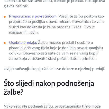
Nakon što ste sastavili žalbu, trebate je predati. Postoje dva
glavna načina:
Preporučeno s povratnicom:
Pošaljite žalbu poštom kao
preporučenu pošiljku s povratnicom. Povratnica će vam
služiti kao dokaz da je žalba predana i kada. Ovo je
najsigurniji način.
Osobna predaja:
Žalbu možete predati i osobno u
pisarnici državnog tijela koje je donijelo prvostupanjsku
odluku. Obavezno zatražite da vam se na vašoj kopiji
žalbe (koju zadržavate) stavi pečat i datum primitka.
Uvijek sačuvajte kopiju žalbe i sve dokaze o njezinoj predaji.
Što slijedi nakon podnošenja
žalbe?
Nakon što ste podnijeli žalbu, prvostupanjsko tijelo može