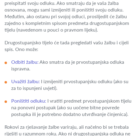
preispitati svoju odluku. Ako smatraju da je vaša žalba
osnovana, mogu sami izmijeniti ili poništiti svoju odluku.
Međutim, ako ostanu pri svojoj odluci, proslijedit će žalbu
zajedno s kompletnim spisom predmeta drugostupanjskom
tijelu (navedenom u pouci o pravnom lijeku).
Drugostupanjsko tijelo će tada pregledati vašu žalbu i cijeli
spis. Ono može:
Odbiti žalbu:
Ako smatra da je prvostupanjska odluka
ispravna.
Uvažiti žalbu:
I izmijeniti prvostupanjsku odluku (ako su
za to ispunjeni uvjeti).
Poništiti odluku:
I vratiti predmet prvostupanjskom tijelu
na ponovni postupak (ako su uočene bitne povrede
postupka ili je potrebno dodatno utvrđivanje činjenica).
Rokovi za rješavanje žalbe variraju, ali načelno bi se trebala
riješiti u razumnom roku. Ako ni drugostupanjska odluka ne