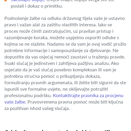
poslali i dokaz o primitku.
Podnošenje žalbe na odluku državnog tijela vaše je ustavno
pravo i važan alat za zaštitu vlastitih interesa. Iako se
proces može činiti zastrašujućim, uz pravilan pristup i
razumijevanje koraka, možete uspješno osporiti odluke s
kojima se ne slažete. Nadamo se da vam je ovaj vodič pružio
potrebne informacije i samopouzdanje za djelovanje. Ne
dopustite da vas osjećaj nemoći zaustavi u traženju pravde.
Svaki slučaj je jedinstven i zahtijeva pažljivu analizu. Ako
osjećate da je vaš slučaj posebno kompleksan ili vam je
potrebna stručna pomoć u prikupljanju dokaza,
formuliranju pravnih argumenata, ili želite biti sigurni da ste
ispunili sve formalne uvjete, ne oklijevajte potražiti
profesionalnu podršku.
Kontaktirajte pravnika za procjenu
vaše žalbe.
Pravovremena pravna pomoć može biti ključna
za pozitivan ishod vašeg slučaja.