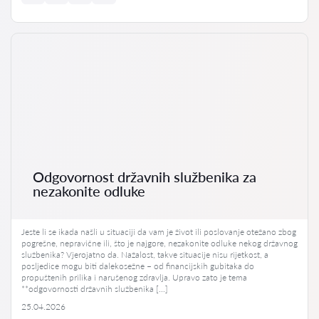
Odgovornost državnih službenika za
nezakonite odluke
Jeste li se ikada našli u situaciji da vam je život ili poslovanje otežano zbog
pogrešne, nepravične ili, što je najgore, nezakonite odluke nekog državnog
službenika? Vjerojatno da. Nažalost, takve situacije nisu rijetkost, a
posljedice mogu biti dalekosežne – od financijskih gubitaka do
propuštenih prilika i narušenog zdravlja. Upravo zato je tema
**odgovornosti državnih službenika […]
25.04.2026