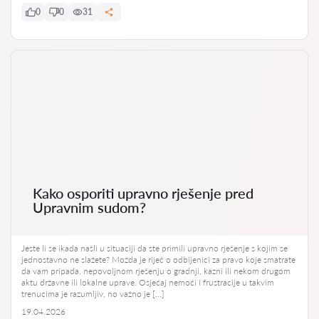
0
0
31
Kako osporiti upravno rješenje pred
Upravnim sudom?
Jeste li se ikada našli u situaciji da ste primili upravno rješenje s kojim se
jednostavno ne slažete? Možda je riječ o odbijenici za pravo koje smatrate
da vam pripada, nepovoljnom rješenju o gradnji, kazni ili nekom drugom
aktu državne ili lokalne uprave. Osjećaj nemoći i frustracije u takvim
trenucima je razumljiv, no važno je […]
19.04.2026