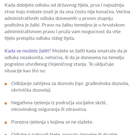
Kada dobijete odluku od državnog tijela, prva i najvažnija
stvar koju trebate znati je da ona često nije konačna. Većina
administrativnih odluka donesenih u prvom stupnju
podložna je žalbi. Pravo na žalbu temeljno je u hrvatskom
administrativnom pravu i pruža vam mogućnost da više
tijelo preispita odluku nižeg tijela.
Kada se možete žaliti?
Možete se žaliti kada smatrate da je
odluka nezakonita, netočna, ili da je donesena na temelju
pogrešno utvrđenog činjeničnog stanja. To uključuje
situacije kao što su:
Odbijanje zahtjeva za dozvolu (npr. građevinska dozvola,
obrtnička dozvola).
Negativna rješenja iz područja socijalne skrbi,
mirovinskog osiguranja ili zdravstva.
Porezna rješenja s kojima se ne slažete.
Odluke o naknadi štete, povratu imovine ili drugim