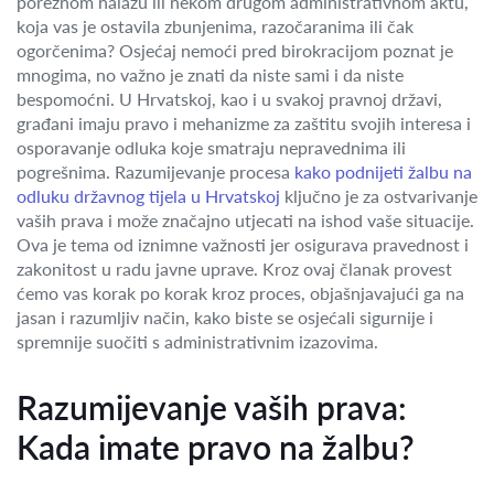
poreznom nalazu ili nekom drugom administrativnom aktu,
koja vas je ostavila zbunjenima, razočaranima ili čak
ogorčenima? Osjećaj nemoći pred birokracijom poznat je
mnogima, no važno je znati da niste sami i da niste
bespomoćni. U Hrvatskoj, kao i u svakoj pravnoj državi,
građani imaju pravo i mehanizme za zaštitu svojih interesa i
osporavanje odluka koje smatraju nepravednima ili
pogrešnima. Razumijevanje procesa
kako podnijeti žalbu na
odluku državnog tijela u Hrvatskoj
ključno je za ostvarivanje
vaših prava i može značajno utjecati na ishod vaše situacije.
Ova je tema od iznimne važnosti jer osigurava pravednost i
zakonitost u radu javne uprave. Kroz ovaj članak provest
ćemo vas korak po korak kroz proces, objašnjavajući ga na
jasan i razumljiv način, kako biste se osjećali sigurnije i
spremnije suočiti s administrativnim izazovima.
Razumijevanje vaših prava:
Kada imate pravo na žalbu?