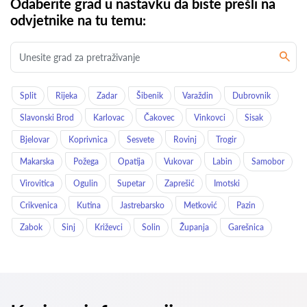
Odaberite grad u nastavku da biste prešli na
odvjetnike na tu temu:
Split
Rijeka
Zadar
Šibenik
Varaždin
Dubrovnik
Slavonski Brod
Karlovac
Čakovec
Vinkovci
Sisak
Bjelovar
Koprivnica
Sesvete
Rovinj
Trogir
Makarska
Požega
Opatija
Vukovar
Labin
Samobor
Virovitica
Ogulin
Supetar
Zaprešić
Imotski
Crikvenica
Kutina
Jastrebarsko
Metković
Pazin
Zabok
Sinj
Križevci
Solin
Županja
Garešnica