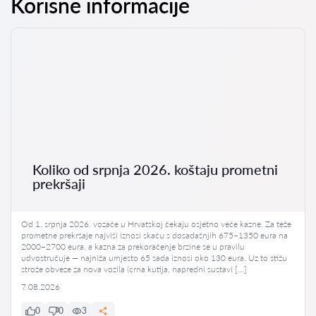
Korisne informacije
Koliko od srpnja 2026. koštaju prometni
prekršaji
Od 1. srpnja 2026. vozače u Hrvatskoj čekaju osjetno veće kazne. Za teže
prometne prekršaje najviši iznosi skaču s dosadašnjih 675–1350 eura na
2000–2700 eura, a kazna za prekoračenje brzine se u pravilu
udvostručuje — najniža umjesto 65 sada iznosi oko 130 eura. Uz to stižu
strože obveze za nova vozila (crna kutija, napredni sustavi […]
7.08.2026
0
0
3