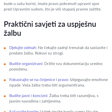
bude u vašu korist, imate pravo pokrenuti upravni spor
pred Upravnim sudom, što je viši stupanj pravne zaštite.
Praktični savjeti za uspješnu
žalbu
Djelujte odmah:
Ne čekajte zadnji trenutak da sastavite i
predate žalbu. Rokovi su strogi.
Budite organizirani:
Držite svu dokumentaciju uredno
posloženu.
Fokusirajte se na činjenice i pravo:
Izbjegavajte emotivne
ispade. Vaša žalba treba biti argumentirana.
Budite jasni i koncizni:
Žalba treba biti razumljiva, s
jasnim navodima i zahtjevima.
Sačuvajte kopije:
Uvijek imajte kopiju svega što ste