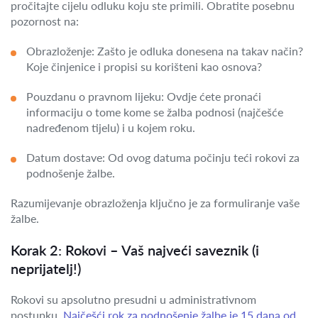
pročitajte cijelu odluku koju ste primili. Obratite posebnu
pozornost na:
Obrazloženje: Zašto je odluka donesena na takav način?
Koje činjenice i propisi su korišteni kao osnova?
Pouzdanu o pravnom lijeku: Ovdje ćete pronaći
informaciju o tome kome se žalba podnosi (najčešće
nadređenom tijelu) i u kojem roku.
Datum dostave: Od ovog datuma počinju teći rokovi za
podnošenje žalbe.
Razumijevanje obrazloženja ključno je za formuliranje vaše
žalbe.
Korak 2: Rokovi – Vaš najveći saveznik (i
neprijatelj!)
Rokovi su apsolutno presudni u administrativnom
postupku.
Najčešći rok za podnošenje žalbe je 15 dana od