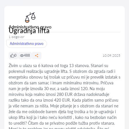
Administrativno pravo
Ugradnja lifta
1 odgovor
Administrativno pravo
0
488
10.09.2025
Živim u ulazu sa 6 katova od toga 13 stanova. Stanari su
pokrenuli realizaciju ugradnje lifta. S obzirom da zgrada radi i
energetsku obnovu taj trošak uz pričuvu mi je prevelik izdatak s
obzirom da sam samac i imam minimalnu mirovinu. Pričuva
nam je prije iznosila 30 eur, a sada iznosi 120. Na moju
mirovinu koja realno iznosi 280 EUR država nadoknađuje
razliku tako da ona iznosi 420 EUR. Kada platim samo pričuvu
ja više nemam za ništa. Moje pitanje je s obzirom da stanari ne
žele da me oslobode barem djela tog troška a to je ugradnja i
ukop lifta koji ja i tako neću koristiti , kako na bezbolan način
to urediti? Čitam da se privatno podiže tužba protiv stanara.
Meni je to problem jer ne mogu platiti odvjetnika. Što mi