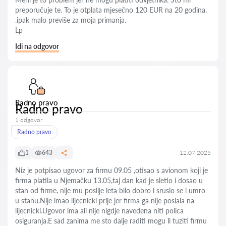
preporučuje te. To je otplata mjesečno 120 EUR na 20 godina.
.ipak malo previše za moja primanja.
Lp
Idi na odgovor
Radno pravo
Radno pravo
1 odgovor
Radno pravo
1
643
12.07.2025
Niz je potpisao ugovor za firmu 09.05 ,otisao s avionom koji je
firma platila u Njemačku 13.05,taj dan kad je sletio i dosao u
stan od firme, nije mu poslije leta bilo dobro i srusio se i umro
u stanu.Nije imao lijecnicki prije jer firma ga nije poslala na
lijecnicki.Ugovor ima ali nije nigdje navedena niti polica
osiguranja.E sad zanima me sto dalje raditi mogu li tuziti firmu