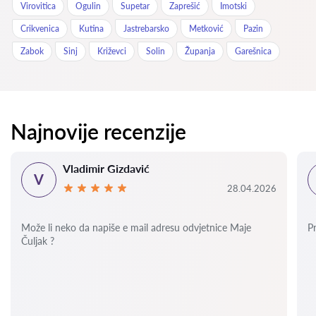
Virovitica
Ogulin
Supetar
Zaprešić
Imotski
Crikvenica
Kutina
Jastrebarsko
Metković
Pazin
Zabok
Sinj
Križevci
Solin
Županja
Garešnica
Najnovije recenzije
Vladimir Gizdavić
V
28.04.2026
Može li neko da napiše e mail adresu odvjetnice Maje
P
Čuljak ?