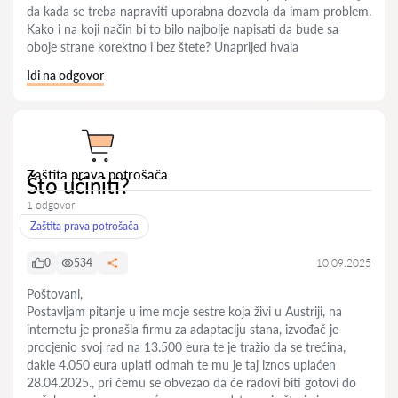
da kada se treba napraviti uporabna dozvola da imam problem.
Kako i na koji nač̣in bi to bilo najbolje napisati da bude sa
oboje strane korektno i bez štete? Unaprijed hvala
Idi na odgovor
Zaštita prava potrošača
Što učiniti?
1 odgovor
Zaštita prava potrošača
0
534
10.09.2025
Poštovani,
Postavljam pitanje u ime moje sestre koja živi u Austriji, na
internetu je pronašla firmu za adaptaciju stana, izvođač je
procjenio svoj rad na 13.500 eura te je tražio da se trećina,
dakle 4.050 eura uplati odmah te mu je taj iznos uplaćen
28.04.2025., pri čemu se obvezao da će radovi biti gotovi do