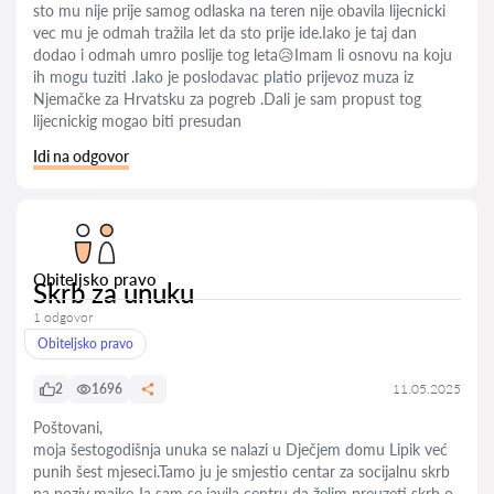
sto mu nije prije samog odlaska na teren nije obavila lijecnicki
vec mu je odmah tražila let da sto prije ide.Iako je taj dan
dodao i odmah umro poslije tog leta😥Imam li osnovu na koju
ih mogu tuziti .Iako je poslodavac platio prijevoz muza iz
Njemačke za Hrvatsku za pogreb .Dali je sam propust tog
lijecnickig mogao biti presudan
Idi na odgovor
Obiteljsko pravo
Skrb za unuku
1 odgovor
Obiteljsko pravo
2
1696
11.05.2025
Poštovani,
moja šestogodišnja unuka se nalazi u Dječjem domu Lipik već
punih šest mjeseci.Tamo ju je smjestio centar za socijalnu skrb
na poziv majke.Ja sam se javila centru da želim preuzeti skrb o