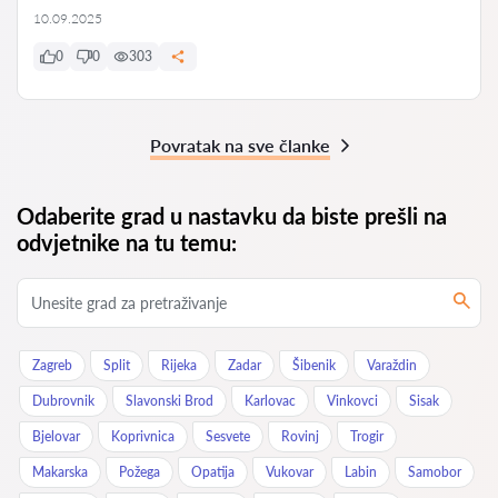
10.09.2025
0
0
303
Povratak na sve članke
Odaberite grad u nastavku da biste prešli na
odvjetnike na tu temu:
Zagreb
Split
Rijeka
Zadar
Šibenik
Varaždin
Dubrovnik
Slavonski Brod
Karlovac
Vinkovci
Sisak
Bjelovar
Koprivnica
Sesvete
Rovinj
Trogir
Makarska
Požega
Opatija
Vukovar
Labin
Samobor