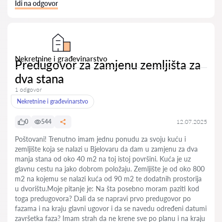
Idi na odgovor
Nekretnine i građevinarstvo
Predugovor za zamjenu zemljišta za
dva stana
1 odgovor
Nekretnine i građevinarstvo
0
544
12.07.2025
Poštovani! Trenutno imam jednu ponudu za svoju kuću i
zemljište koja se nalazi u Bjelovaru da dam u zamjenu za dva
manja stana od oko 40 m2 na toj istoj površini. Kuća je uz
glavnu cestu na jako dobrom položaju. Zemljište je od oko 800
m2 na kojemu se nalazi kuća od 90 m2 te dodatnih prostorija
u dvorištu.Moje pitanje je: Na šta posebno moram paziti kod
toga predugovora? Dali da se napravi prvo predugovor po
fazama i na kraju glavni ugovor i da se navedu određeni datumi
završetka faza? Imam strah da ne krene sve po planu i na kraju