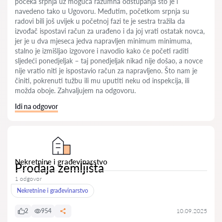
počeka srpnja uz moguća razumna odstupanja što je i
navedeno tako u Ugovoru. Međutim, početkom srpnja su
radovi bili još uvijek u početnoj fazi te je sestra tražila da
izvođač ispostavi račun za urađeno i da joj vrati ostatak novca,
jer je u dva mjeseca jedva napravljen minimum minimuma,
stalno je izmišljao izgovore i navodio kako će početi raditi
sljedeći ponedjeljak – taj ponedjeljak nikad nije došao, a novce
nije vratio niti je ispostavio račun za napravljeno. Što nam je
činiti, pokrenuti tužbu ili mu uputiti neku od inspekcija, ili
možda oboje. Zahvaljujem na odgovoru.
Idi na odgovor
Nekretnine i građevinarstvo
Prodaja zemljišta
1 odgovor
Nekretnine i građevinarstvo
2
954
10.09.2025