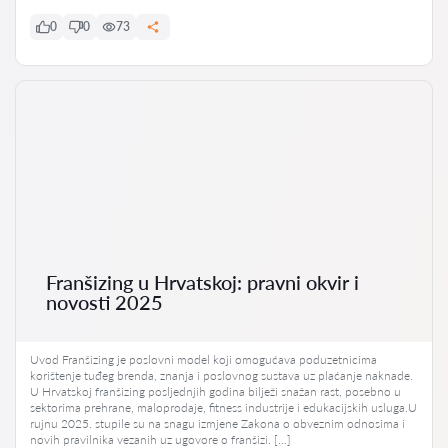
0
0
73
Franšizing u Hrvatskoj: pravni okvir i
novosti 2025
Uvod Franšizing je poslovni model koji omogućava poduzetnicima
korištenje tuđeg brenda, znanja i poslovnog sustava uz plaćanje naknade.
U Hrvatskoj franšizing posljednjih godina bilježi snažan rast, posebno u
sektorima prehrane, maloprodaje, fitness industrije i edukacijskih usluga.U
rujnu 2025. stupile su na snagu izmjene Zakona o obveznim odnosima i
novih pravilnika vezanih uz ugovore o franšizi. […]