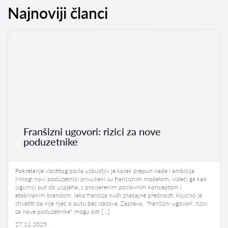
Najnoviji članci
Franšizni ugovori: rizici za nove
poduzetnike
Pokretanje vlastitog posla uzbudljiv je korak prepun nade i ambicija.
Mnogi novi poduzetnici privučeni su franšiznim modelom, videći ga kao
sigurniji put do uspjeha, s provjerenim poslovnim konceptom i
etabliranim brandom. Iako franšiza nudi značajne prednosti, ključno je
shvatiti da nije riječ o putu bez izazova. Zapravo, *franšizni ugovori: rizici
za nove poduzetnike* mogu biti […]
27.11.2025