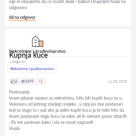
nije ni obavjestio da ce srušiti skale i balkon.Unaprijed hvala na
odgovoru
Idi na odgovor
Nekretnine i građevinarstvo
Kupnja kuce
1 odgovor
Nekretnine i građevinarstvo
2
1699
11.05.2025
Postovanje
Imam pitanje vezano za nekretninu, htio bih kupiti kucu tu u
Vukovaru od jednog starijeg covjeka , u njoj jos zive postanari
koji su dugo tu i sad ako ja zelim kupiti kucu ja te nebi htio da
imam postanare nego kucu za sebe, ali ih nemam pravo izbaciti
. Pa me zanimam kako i sta se moze napraviti
Hvala