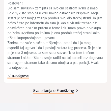
Poštovani!
Bio sam suvlasnik zemljišta sa svojom sestrom svaki je imao
udio 1/2 što smo naslijedili nakon ostavinske rasprave. Moja
sestra je bez mojeg znanja prodala svoj dio trećoj strani. Ja jam
nešto čitao po internetu da sam ja kao suvlasnik trebao biti
obaviješten pisanim putem o tome i da imam pravo prvokupa
po istim uvjetima po kojima je ona prodala trećoj strani kako
piše u kupoprodajnom ugovoru.
Zanima me vaše stručno mišljenje o tome i da li ja mogu
osporiti taj ugovor i da li postoji zastara tog procesa. To je bilo
prije cca 3 mjeseca. Ja sam sada suvlasnik sa tom trećom
stranom i nitko ništa ne smije raditi na toj parceli bez dogovora
sa drugom stranom tako da smo obojica u pat poziciji. Hvala
na odgovoru.
Idi na odgovor
Sva pitanja o Franšizing