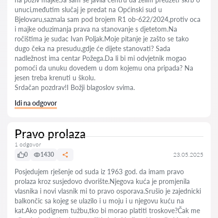
unuci,međutim slučaj je predat na Općinski sud u
Bjelovaru,saznala sam pod brojem R1 ob-622/2024,protiv oca
i majke oduzimanja prava na stanovanje s djetetom.Na
ročištima je sudac Ivan Poljak.Moje pitanje je zašto se tako
dugo čeka na presudu,gdje će dijete stanovati? Sada
nadležnost ima centar Požega.Da li bi mi odvjetnik mogao
pomoći da unuku dovedem u dom kojemu ona pripada? Na
jesen treba krenuti u školu.
Srdačan pozdrav!I Božji blagoslov svima.
Idi na odgovor
Pravo prolaza
1 odgovor
0
1430
23.05.2025
Posjedujem rješenje od suda iz 1963 god. da imam pravo
prolaza kroz susjedovo dvorište.Njegova kuća je promjenila
vlasnika i novi vlasnik mi to pravo osporava.Srušio je zajednicki
balkončic sa kojeg se ulazilo i u moju i u njegovu kuću na
kat.Ako podignem tužbu,tko bi morao platiti troskove?Čak me