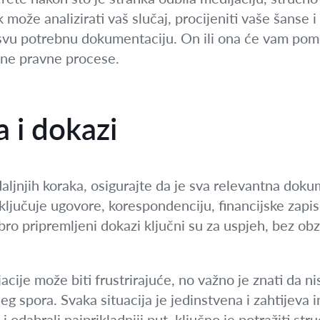
može analizirati vaš slučaj, procijeniti vaše šanse i 
ti svu potrebnu dokumentaciju. On ili ona će vam pom
ene pravne procese.
 i dokazi
daljnjih koraka, osigurajte da je sva relevantna doku
ključuje ugovore, korespondenciju, financijske zapise,
ro pripremljeni dokazi ključni su za uspjeh, bez obzi
ije može biti frustrirajuće, no važno je znati da nis
eg spora. Svaka situacija je jedinstvena i zahtijeva i
e i odabrali najprikladniji put, ključno je potražiti 