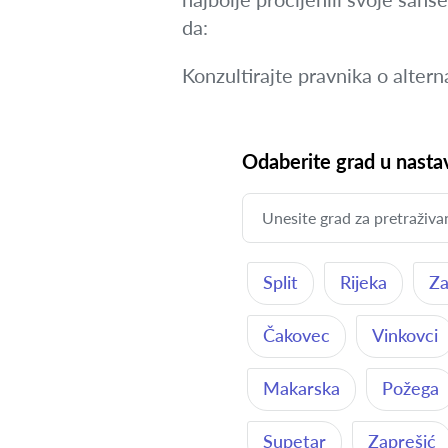
da:
Konzultirajte pravnika o alter
Odaberite grad u nastav
Split
Rijeka
Za
Čakovec
Vinkovci
Makarska
Požega
Supetar
Zaprešić