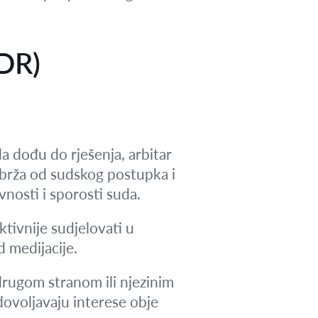
ADR)
a dođu do rješenja, arbitar
o brža od sudskog postupka i
avnosti i sporosti suda.
aktivnije sudjelovati u
d medijacije.
drugom stranom ili njezinim
ovoljavaju interese obje