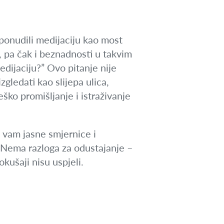
, ponudili medijaciju kao most
, pa čak i beznadnosti u takvim
edijaciju?” Ovo pitanje nije
gledati kao slijepa ulica,
eško promišljanje i istraživanje
i vam jasne smjernice i
. Nema razloga za odustajanje –
kušaji nisu uspjeli.