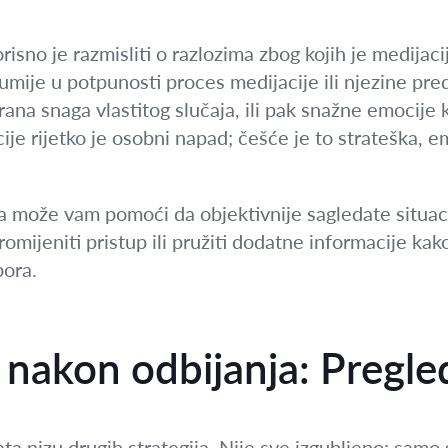
risno je razmisliti o razlozima zbog kojih je medijaci
ije u potpunosti proces medijacije ili njezine pre
ana snaga vlastitog slučaja, ili pak snažne emocije 
ije rijetko je osobni napad; češće je to strateška, e
 može vam pomoći da objektivnije sagledate situacij
mijeniti pristup ili pružiti dodatne informacije kako
pora.
i nakon odbijanja: Pregle
ta nizu drugih strategija. Nije sve izgubljeno; samo