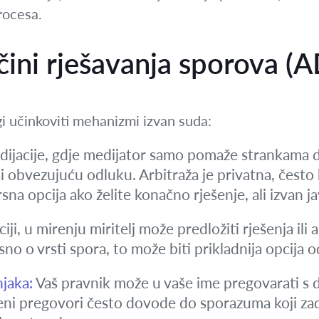
rocesa.
čini rješavanja sporova (
gi učinkoviti mehanizmi izvan suda:
dijacije, gdje medijator samo pomaže strankama d
osi obvezujuću odluku. Arbitraža je privatna, čest
rsna opcija ako želite konačno rješenje, ali izvan j
iji, u mirenju miritelj može predložiti rješenja ili 
o o vrsti spora, to može biti prikladnija opcija o
jaka:
Vaš pravnik može u vaše ime pregovarati s 
ni pregovori često dovode do sporazuma koji zad