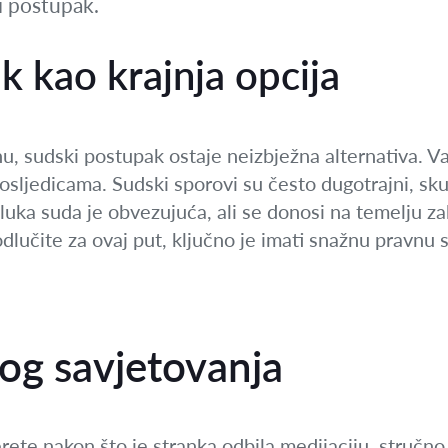
i postupak.
k kao krajnja opcija
, sudski postupak ostaje neizbježna alternativa. Va
sljedicama. Sudski sporovi su često dugotrajni, skup
dluka suda je obvezujuća, ali se donosi na temelju za
lučite za ovaj put, ključno je imati snažnu pravnu s
og savjetovanja
erete nakon što je stranka odbila medijaciju, stručn