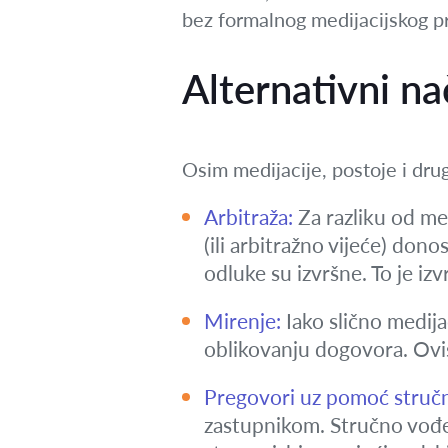
bez formalnog medijacijskog p
Alternativni na
Osim medijacije, postoje i dru
Arbitraža:
Za razliku od me
(ili arbitražno vijeće) don
odluke su izvršne. To je izv
Mirenje:
Iako slično medijac
oblikovanju dogovora. Ovisn
Pregovori uz pomoć stručn
zastupnikom. Stručno vođe