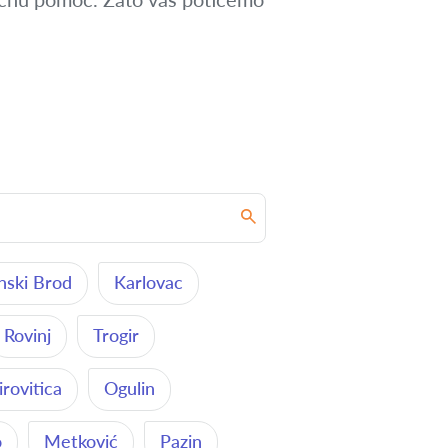
nski Brod
Karlovac
Rovinj
Trogir
irovitica
Ogulin
o
Metković
Pazin