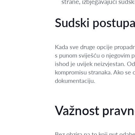
strane, izbjegavajući sudsk
Sudski postupa
Kada sve druge opcije propadnu
s punom sviješću o njegovim po
ishod je uvijek neizvjestan. O
kompromisu stranaka. Ako se od
dokumentaciju.
Važnost pravn
Bez obzira na to koji put odab