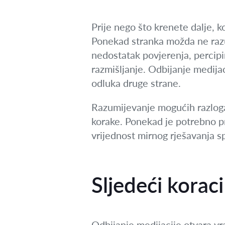
Prije nego što krenete dalje, ko
Ponekad stranka možda ne razum
nedostatak povjerenja, percipir
razmišljanje. Odbijanje medijac
odluka druge strane.
Razumijevanje mogućih razloga
korake. Ponekad je potrebno pro
vrijednost mirnog rješavanja s
Sljedeći korac
Odbijanje medijacije otvara vra