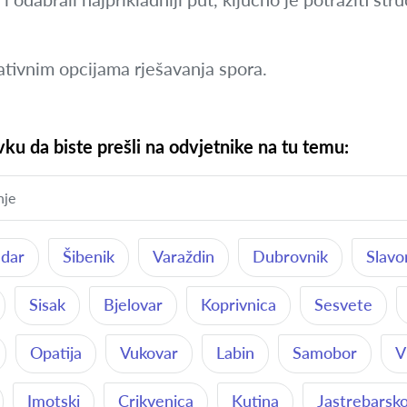
nativnim opcijama rješavanja spora.
ku da biste prešli na odvjetnike na tu temu:
dar
Šibenik
Varaždin
Dubrovnik
Slavo
Sisak
Bjelovar
Koprivnica
Sesvete
Opatija
Vukovar
Labin
Samobor
V
Imotski
Crikvenica
Kutina
Jastrebarsk