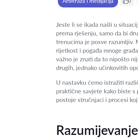
Arbitraža i medijacija
0
Jeste li se ikada našli u situac
prema rješenju, samo da bi drug
trenucima je posve razumljiv. M
rijetkost i pogađa mnoge građan
važno je znati da to nipošto ni
drugih, jednako učinkovitih opc
U nastavku ćemo istražiti razli
praktične savjete kako biste s
postoje stručnjaci i procesi ko
Razumijevanje 