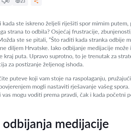
0
23
iji kada ste iskreno željeli riješiti spor mirnim putem
a strana to odbila? Osjećaj frustracije, zbunjenosti
ožda ste se pitali, “Što raditi kada stranka odbije m
e diljem Hrvatske. Iako odbijanje medijacije može iz
je kraj puta. Upravo suprotno, to je trenutak za strat
ija za postizanje željenog ishoda.
čite puteve koji vam stoje na raspolaganju, pružajuć
 povjerenjem mogli nastaviti rješavanje vašeg spora
ji vas mogu voditi prema pravdi, čak i kada početni po
odbijanja medijacije