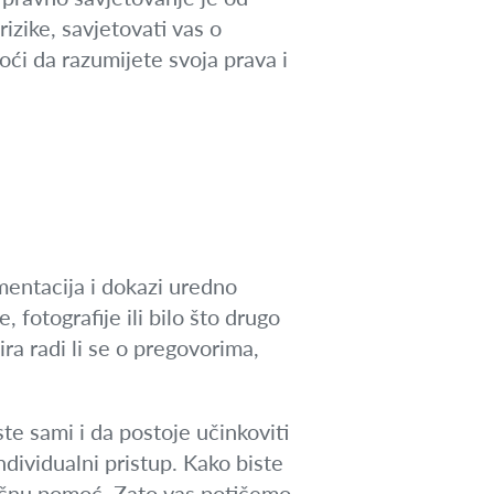
rizike, savjetovati vas o
oći da razumijete svoja prava i
mentacija i dokazi uredno
 fotografije ili bilo što drugo
ra radi li se o pregovorima,
te sami i da postoje učinkoviti
ndividualni pristup. Kako biste
stručnu pomoć. Zato vas potičemo