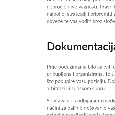
neprocjenjive važnosti. Pravnik 
najboljoj strategiji i pripremi
obveze te vas voditi kroz slož
Dokumentacija
Prije poduzimanja bilo kakvih 
prikupljena i organizirana. To u
što podupire vašu poziciju. Dob
arbitraži ili sudskom sporu.
Suočavanje s odbijanjem medijac
načini za daljnje rješavanje vaš
najbolje procijenili svoje šans