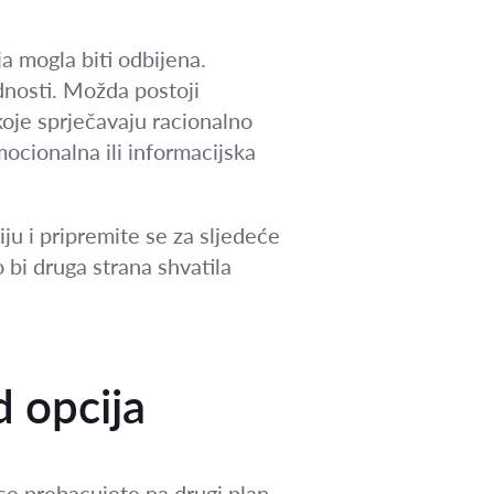
ja mogla biti odbijena.
dnosti. Možda postoji
koje sprječavaju racionalno
mocionalna ili informacijska
u i pripremite se za sljedeće
 bi druga strana shvatila
d opcija
 se prebacujete na drugi plan.