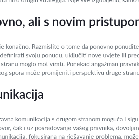
vno, ali s novim pristup
ije konačno. Razmislite o tome da ponovno ponudite 
inirati svoju ponudu, uključiti nove uvjete ili pred
 stranu moglo motivirati. Ponekad angažman pravnik
skog spora može promijeniti perspektivu druge strane
nikacija
zravna komunikacija s drugom stranom moguća i sigu
ovor, čak i uz posredovanje vašeg pravnika, dovoljan
munikacija, fokusirana na rješavanje problema, može