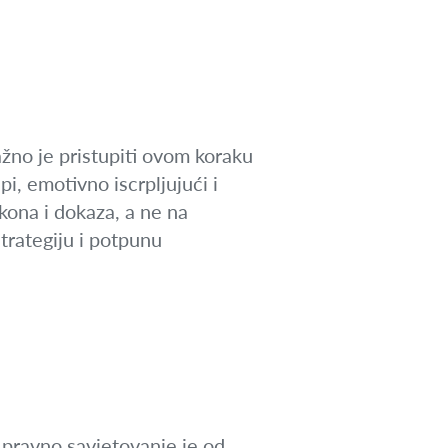
žno je pristupiti ovom koraku
i, emotivno iscrpljujući i
kona i dokaza, a ne na
trategiju i potpunu
o pravno savjetovanje je od