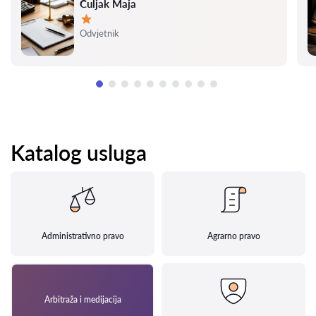
Čuljak Maja
Ocjena:
Odvjetnik
Katalog usluga
Administrativno pravo
Agrarno pravo
Arbitraža i medijacija