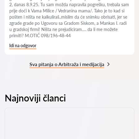
2, danas 8.9.25. Tu sam možda napravila pogrešku, trebala sam
prije doći k Vama Milice / Vedranina mama/. Tako je to kad si
pošten i ništa ne kalkuliraš..mislim da će snimku obrisati, jer se
zgrade grade po Ugovoru sa Gradom Siskom, a Mankas I. radi
u gradskoj firmi! Ništa ne prejudiciram…. da li me možete
primiti? M.OTIĆ 098/196-48-44
Idi na odgovor
Sva pitanja o Arbitraža i medijacija
Najnoviji članci