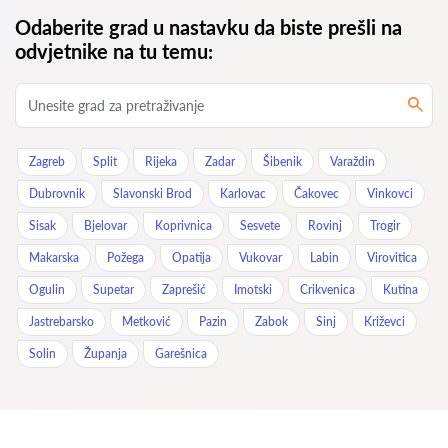
Odaberite grad u nastavku da biste prešli na
odvjetnike na tu temu:
Zagreb
Split
Rijeka
Zadar
Šibenik
Varaždin
Dubrovnik
Slavonski Brod
Karlovac
Čakovec
Vinkovci
Sisak
Bjelovar
Koprivnica
Sesvete
Rovinj
Trogir
Makarska
Požega
Opatija
Vukovar
Labin
Virovitica
Ogulin
Supetar
Zaprešić
Imotski
Crikvenica
Kutina
Jastrebarsko
Metković
Pazin
Zabok
Sinj
Križevci
Solin
Županja
Garešnica