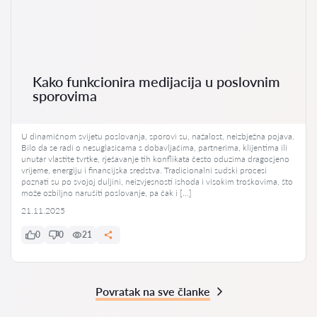
Kako funkcionira medijacija u poslovnim
sporovima
U dinamičnom svijetu poslovanja, sporovi su, nažalost, neizbježna pojava.
Bilo da se radi o nesuglasicama s dobavljačima, partnerima, klijentima ili
unutar vlastite tvrtke, rješavanje tih konflikata često oduzima dragocjeno
vrijeme, energiju i financijska sredstva. Tradicionalni sudski procesi
poznati su po svojoj duljini, neizvjesnosti ishoda i visokim troškovima, što
može ozbiljno narušiti poslovanje, pa čak i […]
21.11.2025
0
0
21
Povratak na sve članke