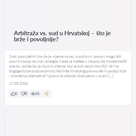
Arbitraža vs. sud u Hrvatskoj – što je
brže i povoljnije?
Svaki poduzetnik zna da je vrijeme novac, a poslovni sporovi mogu biti
pravi krvopija resursa i energije. Kada se nađete u situaciji da morate tražiti
pravdu, postavlja se ključno pitanje: koji je put najučinkovitiji? Je li to
dugogodišnje putovanje kroz labirinte hrvatskog pravosuđa ili postoji brža
i diskretnija alternativa? Upravo to pitanje istražujemo u ovom […]
17.05.2026
0
0
26