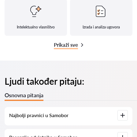
Intelektualno vlasništvo
Izrada i analiza ugovora
Prikaži sve
Ljudi također pitaju:
Osnovna pitanja
Najbolji pravnici u Samobor
Imamo popis najboljih pravnika u Samobor s potpunim
informacijama. Cijene, recenzije, telefonski brojevi i adrese.