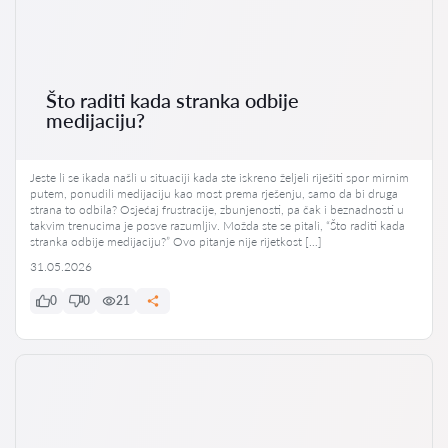
Što raditi kada stranka odbije
medijaciju?
Jeste li se ikada našli u situaciji kada ste iskreno željeli riješiti spor mirnim
putem, ponudili medijaciju kao most prema rješenju, samo da bi druga
strana to odbila? Osjećaj frustracije, zbunjenosti, pa čak i beznadnosti u
takvim trenucima je posve razumljiv. Možda ste se pitali, “Što raditi kada
stranka odbije medijaciju?” Ovo pitanje nije rijetkost […]
31.05.2026
0
0
21