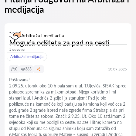
medijacija
Arbitraža i medijacija
Moguća odšteta za pad na cesti
1 odgovor
Arbitraža i medijacija
0
363
10.09.2025
Poštovana!
2.09.25. utorak, oko 10 h pala sam u ul. T.Ujevića, SISAK ispred
polupod.spremnika za mj.kom.otpad. Njega koristimo i mi
stanari iz ul. I.Andrića 2 gdje i ja stanujem! Pad je bio
pokliznuće na kamenčiće koji padaju sa kamiona koji već cca 2
god. grade 2 zgrade ispred naše zgređe firma Strabag, a da pri
tome ne čiste za sobom. Znači: 2.9.25. Ut. Oko 10 sati.Imam 2
svjedoka koji su me podigli sa ceste, nalaze Hitne; kamera na
stupu od Komunalca sig.ima snimku koju sam zatražila od
g.Mankas Igora tj. supruge Mateje – susjedi u zgradi I.Andrića