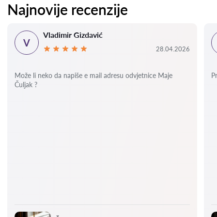
Najnovije recenzije
Vladimir Gizdavić
V
28.04.2026
Može li neko da napiše e mail adresu odvjetnice Maje
P
Čuljak ?