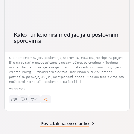
Kako funkcionira medijacija u poslovnim
sporovima
U dinamičnom svijetu poslovanja, sporovi su, nažalost, neizbježna pojava.
Bilo da se radi o nesuglasicama s dobavljačima, partnerima, klijentima ili
unutar vlastite tvrtke, rješavanje tih konflikata često oduzima dragocjeno
vrijeme, energiju i financijska sredstva. Tradicionalni sudski procesi
poznati su po svojoj duljini, neizvjesnosti ishoda i visokim troškovima, što
može ozbiljno narušiti poslovanje, pa čak i […]
21.11.2025
0
0
21
Povratak na sve članke