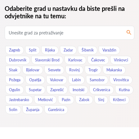
Odaberite grad u nastavku da biste prešli na
odvjetnike na tu temu:
Zagreb
Split
Rijeka
Zadar
Šibenik
Varaždin
Dubrovnik
Slavonski Brod
Karlovac
Čakovec
Vinkovci
Sisak
Bjelovar
Sesvete
Rovinj
Trogir
Makarska
Požega
Opatija
Vukovar
Labin
Samobor
Virovitica
Ogulin
Supetar
Zaprešić
Imotski
Crikvenica
Kutina
Jastrebarsko
Metković
Pazin
Zabok
Sinj
Križevci
Solin
Županja
Garešnica