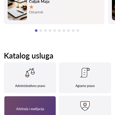
Čuljak Maja
Ocjena:
Odvjetnik
Katalog usluga
Administrativno pravo
Agrarno pravo
Arbitraža i medijacija