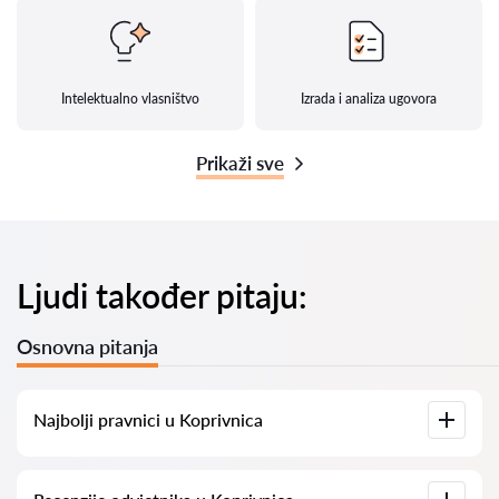
Intelektualno vlasništvo
Izrada i analiza ugovora
Prikaži sve
Ljudi također pitaju:
Osnovna pitanja
Najbolji pravnici u Koprivnica
Imamo popis najboljih pravnika u Koprivnica s potpunim
informacijama. Cijene, recenzije, telefonski brojevi i adrese.