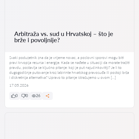
Arbitraža vs. sud u Hrvatskoj – što je
brže i povoljnije?
Svaki poduzetnik zna da je vrijeme novac, a poslovni sporovi mogu biti
pravi krvopija resursa i energije. Kada se nađete u situaciji da morate tražiti
pravdu, postavlja se ključno pitanje: koji je put najučinkovitiji? Je li to
dugogodišnje putovanje kroz labirinte hrvatskog pravosuđa ili postoji brža
i diskretnija alternativa? Upravo to pitanje istražujemo u ovom […]
17.05.2026
0
0
26