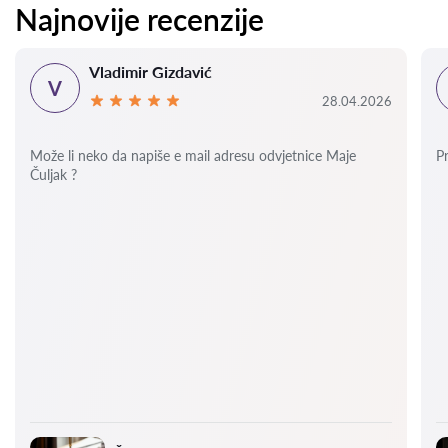
Najnovije recenzije
Vladimir Gizdavić
V
28.04.2026
Može li neko da napiše e mail adresu odvjetnice Maje
P
Čuljak ?