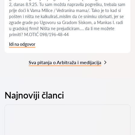
2, danas 8.9.25. Tu sam možda napravila pogrešku, trebala sam
prije doći k Vama Milice / Vedranina mama/. Tako je to kad si
pošten i ništa ne kalkuliraš..mislim da će snimku obrisati, jer se
zgrade grade po Ugovoru sa Gradom Siskom, a Mankas I. radi
u gradskoj firmi! Ništa ne prejudiciram…. da li me možete
primiti? M.OTIĆ 098/196-48-44
Idi na odgovor
Sva pitanja o Arbitraža i medijacija
Najnoviji članci