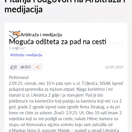
medijacija
Arbitraža i medijacija
Moguća odšteta za pad na cesti
1 odgovor
Arbitraža i medijacija
0
363
10.09.2025
Poštovana!
2.09.25. utorak, oko 10 h pala sam u ul. T.Ujevića, SISAK ispred
polupod.spremnika za mj.kom.otpad. Njega koristimo i mi
stanari iz ul. I.Andrića 2 gdje i ja stanujem! Pad je bio
pokliznuće na kamenčiće koji padaju sa kamiona koji već cca 2
god. grade 2 zgrade ispred naše zgređe firma Strabag, a da pri
tome ne čiste za sobom. Znači: 2.9.25. Ut. Oko 10 sati.Imam 2
svjedoka koji su me podigli sa ceste, nalaze Hitne; kamera na
stupu od Komunalca sig.ima snimku koju sam zatražila od
g.Mankas Igora tj. supruge Mateje – susjedi u zgradi I.Andrića