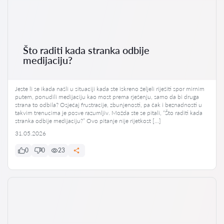
Što raditi kada stranka odbije
medijaciju?
Jeste li se ikada našli u situaciji kada ste iskreno željeli riješiti spor mirnim
putem, ponudili medijaciju kao most prema rješenju, samo da bi druga
strana to odbila? Osjećaj frustracije, zbunjenosti, pa čak i beznadnosti u
takvim trenucima je posve razumljiv. Možda ste se pitali, “Što raditi kada
stranka odbije medijaciju?” Ovo pitanje nije rijetkost […]
31.05.2026
0
0
23