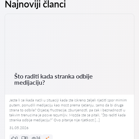
Najnoviji članci
Što raditi kada stranka odbije
medijaciju?
Jeste li se ikada našli u situaciji kada ste iskreno željeli riješiti spor mirnim
putem, ponudili medijaciju kao most prema rješenju, samo da bi druga
strana to odbila? Osjećaj frustracije, zbunjenosti, pa čak i beznadnosti u
takvim trenucima je posve razumljiv. Možda ste se pitali, “Što raditi kada
stranka odbije medijaciju?” Ovo pitanje nije rijetkost […]
31.05.2026
0
0
24