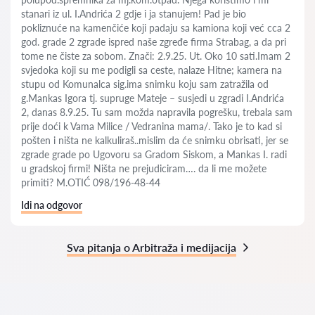
stanari iz ul. I.Andrića 2 gdje i ja stanujem! Pad je bio
pokliznuće na kamenčiće koji padaju sa kamiona koji već cca 2
god. grade 2 zgrade ispred naše zgređe firma Strabag, a da pri
tome ne čiste za sobom. Znači: 2.9.25. Ut. Oko 10 sati.Imam 2
svjedoka koji su me podigli sa ceste, nalaze Hitne; kamera na
stupu od Komunalca sig.ima snimku koju sam zatražila od
g.Mankas Igora tj. supruge Mateje – susjedi u zgradi I.Andrića
2, danas 8.9.25. Tu sam možda napravila pogrešku, trebala sam
prije doći k Vama Milice / Vedranina mama/. Tako je to kad si
pošten i ništa ne kalkuliraš..mislim da će snimku obrisati, jer se
zgrade grade po Ugovoru sa Gradom Siskom, a Mankas I. radi
u gradskoj firmi! Ništa ne prejudiciram…. da li me možete
primiti? M.OTIĆ 098/196-48-44
Idi na odgovor
Sva pitanja o Arbitraža i medijacija