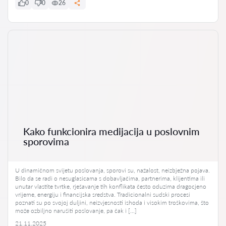
0
0
26
Kako funkcionira medijacija u poslovnim
sporovima
U dinamičnom svijetu poslovanja, sporovi su, nažalost, neizbježna pojava.
Bilo da se radi o nesuglasicama s dobavljačima, partnerima, klijentima ili
unutar vlastite tvrtke, rješavanje tih konflikata često oduzima dragocjeno
vrijeme, energiju i financijska sredstva. Tradicionalni sudski procesi
poznati su po svojoj duljini, neizvjesnosti ishoda i visokim troškovima, što
može ozbiljno narušiti poslovanje, pa čak i […]
21.11.2025