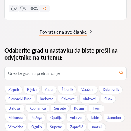
0
0
21
Povratak na sve članke
Odaberite grad u nastavku da biste prešli na
odvjetnike na tu temu:
Zagreb
Rijeka
Zadar
Šibenik
Varaždin
Dubrovnik
Slavonski Brod
Karlovac
Čakovec
Vinkovci
Sisak
Bjelovar
Koprivnica
Sesvete
Rovinj
Trogir
Makarska
Požega
Opatija
Vukovar
Labin
Samobor
Virovitica
Ogulin
Supetar
Zaprešić
Imotski