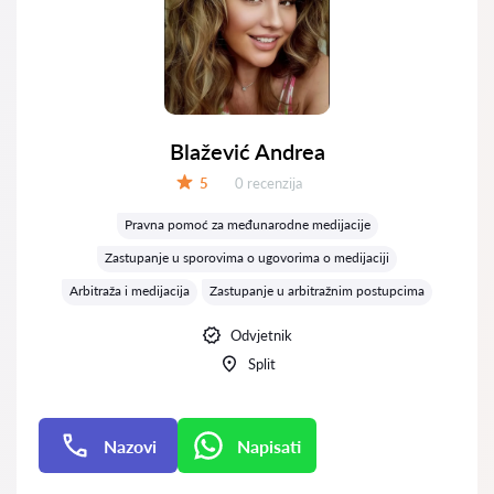
Blažević Andrea
Recenzija:
5
0 recenzija
Ocjena:
Pravna pomoć za međunarodne medijacije
Zastupanje u sporovima o ugovorima o medijaciji
Arbitraža i medijacija
Zastupanje u arbitražnim postupcima
Odvjetnik
Split
Nazovi
Napisati
Napisati