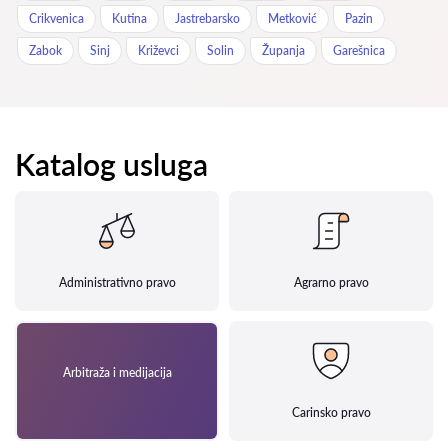
Crikvenica
Kutina
Jastrebarsko
Metković
Pazin
Zabok
Sinj
Križevci
Solin
Županja
Garešnica
Katalog usluga
Administrativno pravo
Agrarno pravo
Arbitraža i medijacija
Carinsko pravo