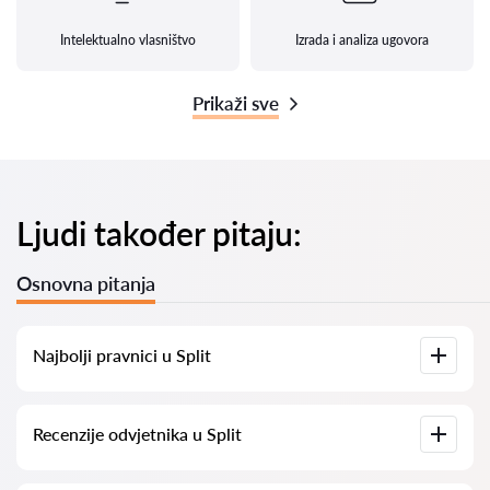
Intelektualno vlasništvo
Izrada i analiza ugovora
Prikaži sve
Ljudi također pitaju:
Osnovna pitanja
Najbolji pravnici u Split
Imamo popis najboljih pravnika u Split s potpunim
Recenzije odvjetnika u Split
informacijama. Cijene, recenzije, telefonski brojevi i adrese.