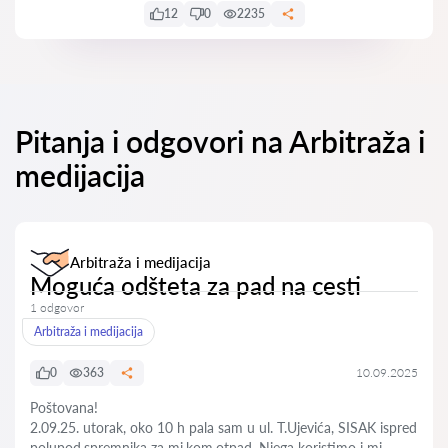
12
0
2235
Pitanja i odgovori na Arbitraža i
medijacija
Arbitraža i medijacija
Moguća odšteta za pad na cesti
1 odgovor
Arbitraža i medijacija
0
363
10.09.2025
Poštovana!
2.09.25. utorak, oko 10 h pala sam u ul. T.Ujevića, SISAK ispred
polupod.spremnika za mj.kom.otpad. Njega koristimo i mi