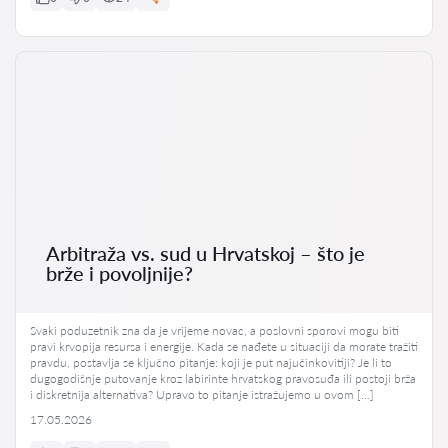
Arbitraža vs. sud u Hrvatskoj – što je
brže i povoljnije?
Svaki poduzetnik zna da je vrijeme novac, a poslovni sporovi mogu biti
pravi krvopija resursa i energije. Kada se nađete u situaciji da morate tražiti
pravdu, postavlja se ključno pitanje: koji je put najučinkovitiji? Je li to
dugogodišnje putovanje kroz labirinte hrvatskog pravosuđa ili postoji brža
i diskretnija alternativa? Upravo to pitanje istražujemo u ovom […]
17.05.2026