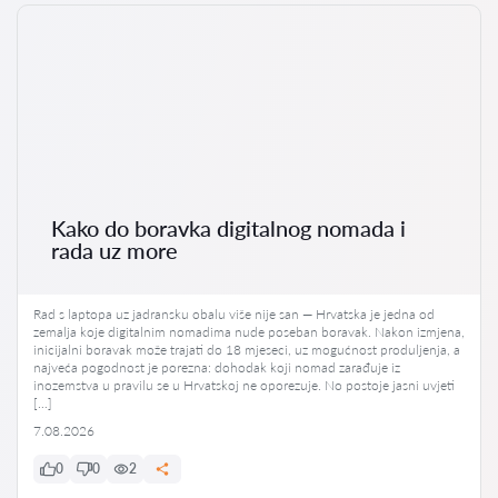
Kako do boravka digitalnog nomada i
rada uz more
Rad s laptopa uz jadransku obalu više nije san — Hrvatska je jedna od
zemalja koje digitalnim nomadima nude poseban boravak. Nakon izmjena,
inicijalni boravak može trajati do 18 mjeseci, uz mogućnost produljenja, a
najveća pogodnost je porezna: dohodak koji nomad zarađuje iz
inozemstva u pravilu se u Hrvatskoj ne oporezuje. No postoje jasni uvjeti
[…]
7.08.2026
0
0
2