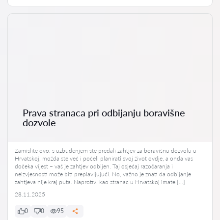
Prava stranaca pri odbijanju boravišne
dozvole
Zamislite ovo: s uzbuđenjem ste predali zahtjev za boravišnu dozvolu u
Hrvatskoj, možda ste već i počeli planirati svoj život ovdje, a onda vas
dočeka vijest – vaš je zahtjev odbijen. Taj osjećaj razočaranja i
neizvjesnosti može biti preplavljujući. No, važno je znati da odbijanje
zahtjeva nije kraj puta. Naprotiv, kao stranac u Hrvatskoj imate […]
28.11.2025
0
0
95