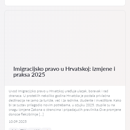
Imigracijsko pravo u Hrvatskoj: izmjene i
praksa 2025
Uvod Imigracijsko pravo u Hrvatskoj uređuje ulazak, boravak i rad
stranaca. U proteklih nekoliko godina Hrvatska je postala privlačna
destinacija ne samo za turiste, već i za radnike, studente i investitore. Kako
bi se sustav prilagodio novim potrebama, u ožujku 2025. stupile su na
snagu izmjene Zakona o strancima i pripadajućih pravilnika.Ove promjene
donose fleksibilnije […]
10.09.2025