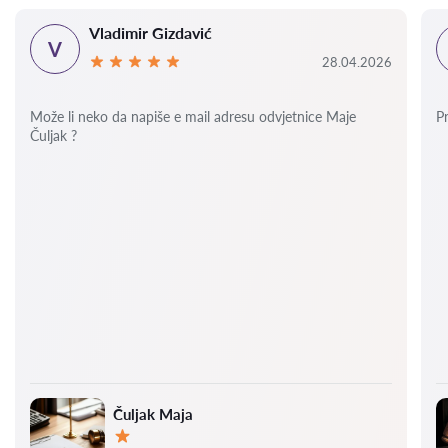
Vladimir Gizdavić
V
28.04.2026
Može li neko da napiše e mail adresu odvjetnice Maje
P
Čuljak ?
Čuljak Maja