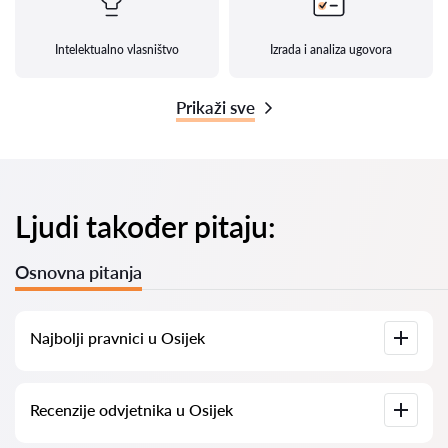
Intelektualno vlasništvo
Izrada i analiza ugovora
Prikaži sve
Ljudi također pitaju:
Osnovna pitanja
Najbolji pravnici u Osijek
Imamo popis najboljih pravnika u Osijek s potpunim
Recenzije odvjetnika u Osijek
informacijama. Cijene, recenzije, telefonski brojevi i adrese.