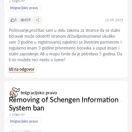
1 odgovor
Imigracijsko pravo
1
659
10.09.2025
Poštovanje,pročitao sam u delu zakona za strance da se stalni
boravak može odobriti stranom državljaninu(mene) ukoliko
sam 3 godine u registrovanoj zajednici sa životnim partnerom i
regularno imam 3 godine privremeno boravka a usput imam i
stalni zaposlenje. Ali u mupu tvrde da je potrebno 5 godina. Da
li mi možete reci nesto o tome?
Idi na odgovor
Imigracijsko pravo
Removing of Schengen Information
System ban
1 odgovor
Imigracijsko pravo