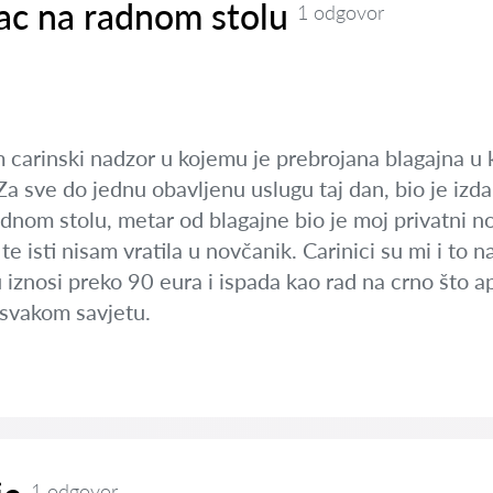
ac na radnom stolu
1 odgovor
 carinski nadzor u kojemu je prebrojana blagajna u 
Za sve do jednu obavljenu uslugu taj dan, bio je izd
m stolu, metar od blagajne bio je moj privatni nova
 isti nisam vratila u novčanik. Carinici su mi i to na
iznosi preko 90 eura i ispada kao rad na crno što aps
 svakom savjetu.
1 odgovor