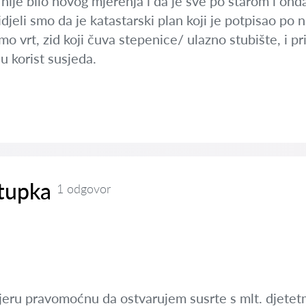
 nije bilo novog mjerenja i da je sve po starom i ond
vidjeli smo da je katastarski plan koji je potpisao po
 vrt, zid koji čuva stepenice/ ulazno stubište, i pri
 u korist susjeda.
tupka
1 odgovor
ru pravomoćnu da ostvarujem susrte s mlt. djetetm