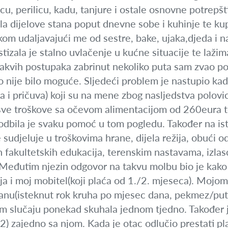
icu, perilicu, kadu, tanjure i ostale osnovne potrepš
la dijelove stana poput dnevne sobe i kuhinje te ku
om udaljavajući me od sestre, bake, ujaka,djeda i nak
tizala je stalno uvlačenje u kućne situacije te lažim
akvih postupaka zabrinut nekoliko puta sam zvao poli
t to nije bilo moguće. Sljedeći problem je nastupio k
a i pričuva) koji su na mene zbog nasljedstva polov
sve troškove sa očevom alimentacijom od 260eura t
odbila je svaku pomoć u tom pogledu. Također na ist
 sudjeluje u troškovima hrane, dijela režija, obući o
ih fakultetskih edukacija, terenskim nastavama, izla
o. Međutim njezin odgovor na takvu molbu bio je kako
žija i moj mobitel(koji plaća od 1./2. mjeseca). Mojo
anu(isteknut rok kruha po mjesec dana, pekmez/puta
ljem slučaju ponekad skuhala jednom tjedno. Također 
/2) zajedno sa njom. Kada je otac odlučio prestati pla