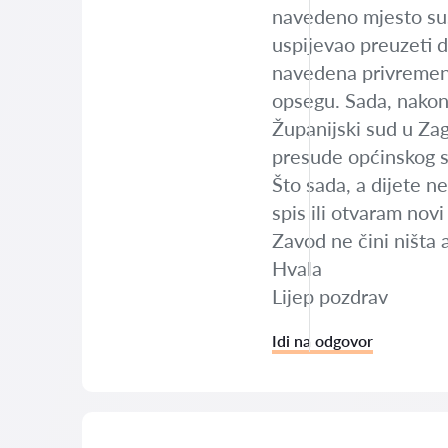
navedeno mjesto sus
uspijevao preuzeti 
navedena privremena
opsegu. Sada, nakon
Županijski sud u Zag
presude općinskog 
Što sada, a dijete n
spis ili otvaram no
Zavod ne čini ništa 
Hvala
Lijep pozdrav
Idi na odgovor