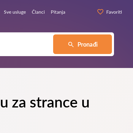
Sve usluge
Članci
Pitanja
Favoriti
Pronađi
ku za strance u