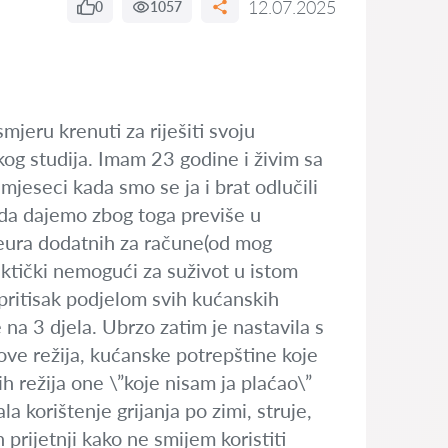
12.07.2025
0
1057
jeru krenuti za riješiti svoju
og studija. Imam 23 godine i živim sa
mjeseci kada smo se ja i brat odlučili
i da dajemo zbog toga previše u
eura dodatnih za račune(od mog
aktički nemogući za suživot u istom
 pritisak podjelom svih kućanskih
 na 3 djela. Ubrzo zatim je nastavila s
kove režija, kućanske potrepštine koje
mih režija one \”koje nisam ja plaćao\”
a korištenje grijanja po zimi, struje,
 prijetnji kako ne smijem koristiti