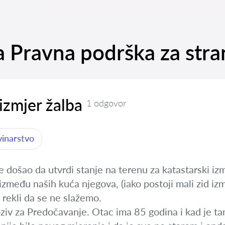
na Pravna podrška za str
izmjer žalba
1 odgovor
vinarstvo
e došao da utvrdi stanje na terenu za katastarski iz
između naših kuća njegova, (iako postoji mali zid izm
 rekli da se ne slažemo.
ziv za Predočavanje. Otac ima 85 godina i kad je ta