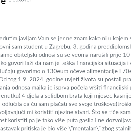
je
eđutim javljam Vam se jer ne znam kako ni u kojem sm
dovni sam student u Zagrebu, 3. godina preddiplomsk
ime obiteljski odnosi su se veoma narušili prije 10 
ako govori laži da nam je teška financijska situacija 
učaju govorimo o 130eura očeve alimentacije i 70
Od tog 1.9. 2024. godine uvjeti života su postali pr
nja odnosa majka je isprva počela vršiti financijski
renutku) 4 djela a selidbom brata koji mjesec kasnije
i odlučila da ću sam plaćati sve svoje troškove(troš
zvoljavajući mi koristiti njezine stvari. Što se tiče sa
koristiti pa je tako više puta gasila i ne dozvoljaval
Nastavak pritiska je bio više \”mentalan\” zbog stalnih