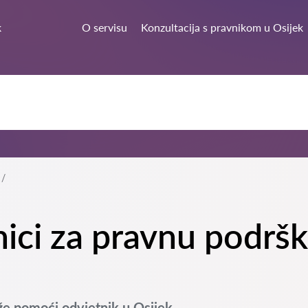
k
O servisu
Konzultacija s pravnikom u Osijek
nici za pravnu podrš
e pomoći odvjetnik u Osijek