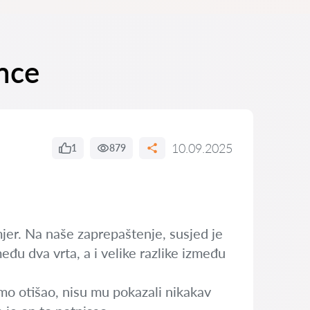
ance
10.09.2025
1
879
mjer. Na naše zaprepaštenje, susjed je
eđu dva vrta, a i velike razlike između
mo otišao, nisu mu pokazali nikakav