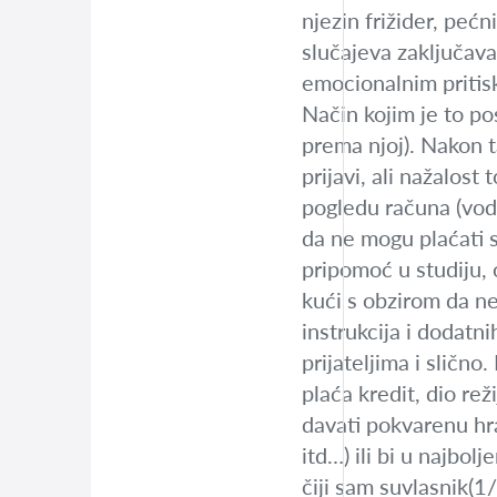
njezin frižider, pećn
slučajeva zaključava
emocionalnim pritisk
Način kojim je to pos
prema njoj). Nakon t
prijavi, ali nažalos
pogledu računa (vod
da ne mogu plaćati 
pripomoć u studiju, 
kući s obzirom da ne
instrukcija i dodatn
prijateljima i sličn
plaća kredit, dio re
davati pokvarenu hr
itd…) ili bi u najbo
čiji sam suvlasnik(1