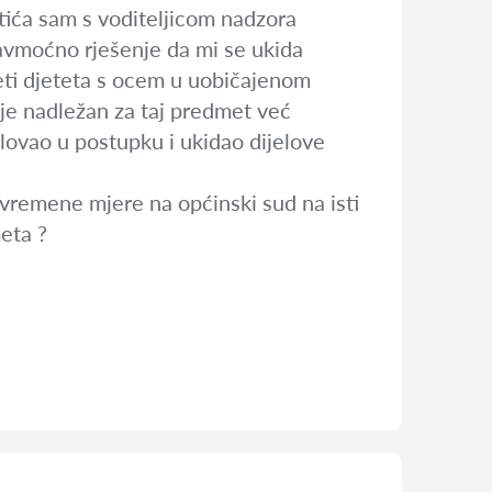
tića sam s voditeljicom nadzora
avmoćno rješenje da mi se ukida
ti djeteta s ocem u uobičajenom
je nadležan za taj predmet već
lovao u postupku i ukidao dijelove
ivremene mjere na općinski sud na isti
eta ?