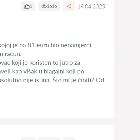
19.04.2025
1
1616
kojoj je na 81 euro bio nenamjerni
an račun.
c koji je koristen to jutro za
veli kao višak u blagajni koji po
olutno nije istina. Što mi je činiti? Od