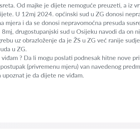
reta. Od majke je dijete nemoguće preuzeti, a iz vr
dijete. U 12mj 2024. općinski sud u ZG donosi nepr
 mjera i da se donosi nepravomoćna presuda susre
 8mj, drugostupanjski sud u Osijeku navodi da on ni
rebu uz obrazloženje da je ŽS u ZG već ranije sudje
suda u ZG.
e viđam ? Da li mogu poslati podnesak hitne nove pr
vi postupak (privremenu mjeru) van navedenog predm
a upoznat je da dijete ne viđam.