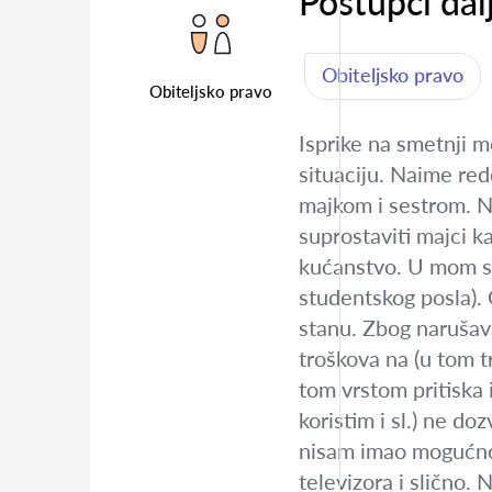
Postupci dal
Obiteljsko pravo
Obiteljsko pravo
Isprike na smetnji m
situaciju. Naime re
majkom i sestrom. Na
suprostaviti majci k
kućanstvo. U mom sl
studentskog posla). 
stanu. Zbog narušava
troškova na (u tom t
tom vrstom pritiska 
koristim i sl.) ne do
nisam imao mogućnost 
televizora i slično. 