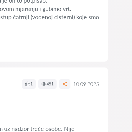
a je on to potpisao.
 novom mjerenju i gubimo vrt.
stup čatrnji (vodenoj cisterni) koje smo
10.09.2025
1
451
 uz nadzor treće osobe. Nije