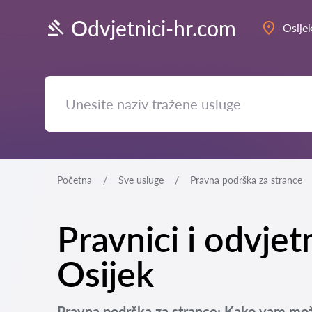
Odvjetnici-hr.com
Osije
Početna
Sve usluge
Pravna podrška za strance
Pravnici i odvjet
Osijek
Pravna podrška za strance: Kako vam mož