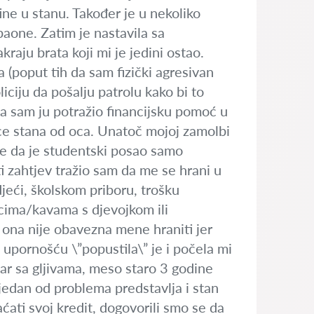
tine u stanu. Također je u nekoliko
paone. Zatim je nastavila sa
raju brata koji mi je jedini ostao.
a (poput tih da sam fizički agresivan
ciju da pošalju patrolu kako bi to
ada sam ju potražio financijsku pomoć u
ice stana od oca. Unatoč mojoj zamolbi
e da je studentski posao samo
i zahtjev tražio sam da me se hrani u
djeći, školskom priboru, trošku
scima/kavama s djevojkom ili
 ona nije obavezna mene hraniti jer
m upornošću \”popustila\” je i počela mi
r sa gljivama, meso staro 3 godine
jedan od problema predstavlja i stan
ćati svoj kredit, dogovorili smo se da