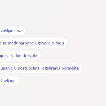
žavljanstva
je za međunarodne ugovore o radu
je za radne dozvole
upanje u postupcima reguliranja boravišta
žavljane