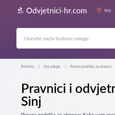
Odvjetnici-hr.com
Sinj
Početna
Sve usluge
Pravna podrška za strance
Pravnici i odvjet
Sinj
Pravna podrška za strance: Kako vam mož