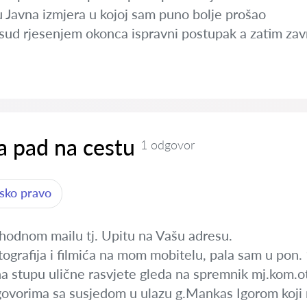
u Javna izmjera u kojoj sam puno bolje prošao
 sud rjesenjem okonca ispravni postupak a zatim zav
a pad na cestu
1 odgovor
rsko pravo
hodnom mailu tj. Upitu na Vašu adresu.
ografija i filmića na mom mobitelu, pala sam u pon.
na stupu ulične rasvjete gleda na spremnik mj.kom.o
govorima sa susjedom u ulazu g.Mankas Igorom koji r