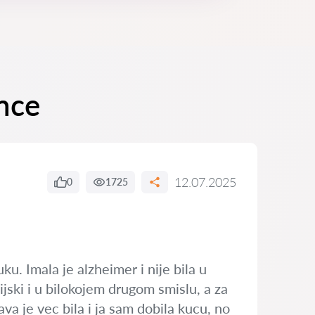
ance
12.07.2025
0
1725
ku. Imala je alzheimer i nije bila u
cijski i u bilokojem drugom smislu, a za
va je vec bila i ja sam dobila kucu, no