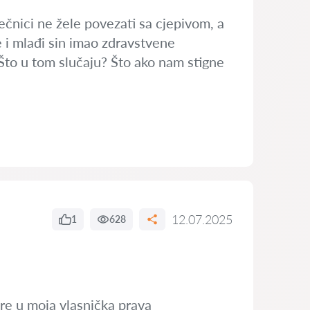
ečnici ne žele povezati sa cjepivom, a
e i mlađi sin imao zdravstvene
 Što u tom slučaju? Što ako nam stigne
12.07.2025
1
628
re u moja vlasnička prava