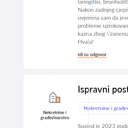
laringitisi, bronhiol
Nakon zadnjeg cjepiv
uvjerena sam da jesu
probleme uzrokovane 
kazna zbog \’zanema
Hvala!
Idi na odgovor
Ispravni pos
Nekretnine i građe
Nekretnine i
građevinarstvo
Susjed je 2023 godi