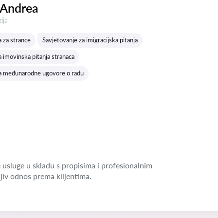
 Andrea
a:
ija
 za strance
Savjetovanje za imigracijska pitanja
a imovinska pitanja stranaca
za međunarodne ugovore o radu
 usluge u skladu s propisima i profesionalnim
jiv odnos prema klijentima.