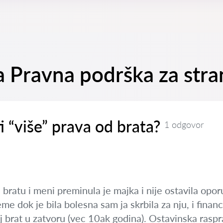
na Pravna podrška za str
i “više” prava od brata?
1 odgovor
: bratu i meni preminula je majka i nije ostavila oporu
jeme dok je bila bolesna sam ja skrbila za nju, i finan
j brat u zatvoru (vec 10ak godina). Ostavinska raspra