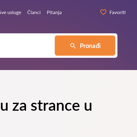
Sve usluge
Članci
Pitanja
Favoriti
Pronađi
ku za strance u