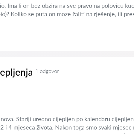
io. Ima li on bez obzira na sve pravo na polovicu kuce
bio)? Koliko se puta on moze žaliti na rješenje, ili 
jepljenja
1 odgovor
nova. Stariji uredno cijepljen po kalendaru cijeplje
sa 2 i 4 mjeseca života. Nakon toga smo svaki mjesec n