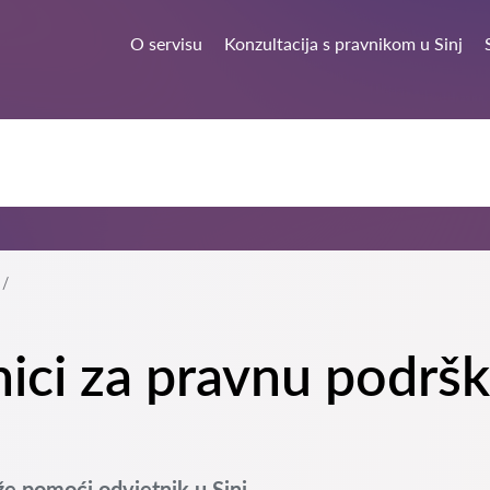
O servisu
Konzultacija s pravnikom u Sinj
nici za pravnu podrš
e pomoći odvjetnik u Sinj