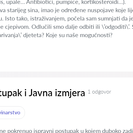
itis, upale… Antibiotici, pumpice, kortikosteroidi…).
a starijeg sina, imao je određene nuspojave koje lij
. Isto tako, istraživanjem, počela sam sumnjati da j
cjepivom. Odlučili smo dalje odbiti ili \’odgoditi\’.
rivanja\’ djeteta? Koje su naše mogućnosti?
tupak i Javna izmjera
1 odgovor
vinarstvo
ne pokrenuo ispravni postupak u kojem duboko zadi