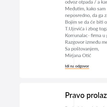
odvoz otpada / a kame
Međutim, kako sam na
neposredno, da ga za
Bojim se da će biti 
T.Ujevića i zbog tog
Komunalac- firma u 
Razgovor između me
Sa poštovanjem,
Mirjana Otić
Idi na odgovor
Pravo prola