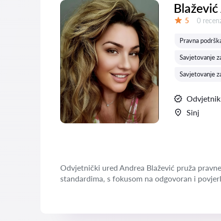
Blažević
Recenzij
5
0 recenz
Ocjena:
Pravna podrška
Savjetovanje z
Savjetovanje 
Odvjetnik
Sinj
Odvjetnički ured Andrea Blažević pruža pravne
standardima, s fokusom na odgovoran i povjerl