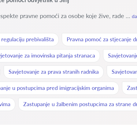
spekte pravne pomoći za osobe koje žive, rade ...
da
egulaciju prebivališta
Pravna pomoć za stjecanje dr
jetovanje za imovinska pitanja stranaca
Savjetovan
Savjetovanje za prava stranih radnika
Savjetovan
anje u postupcima pred imigracijskim organima
Zast
avima
Zastupanje u žalbenim postupcima za strane dr