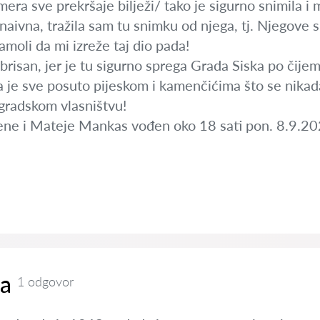
ra sve prekršaje bilježi/ tako je sigurno snimila i m
ivna, tražila sam tu snimku od njega, tj. Njegove s
moli da mi izreže taj dio pada!
obrisan, jer je tu sigurno sprega Grada Siska po čije
a je sve posuto pijeskom i kamenčićima što se nikada 
gradskom vlasništvu!
ne i Mateje Mankas vođen oko 18 sati pon. 8.9.20
za
1 odgovor