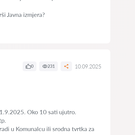
rši Javna izmjera?
10.09.2025
0
231
 1.9.2025. Oko 10 sati ujutro.
tp.
adi u Komunalcu ili srodna tvrtka za