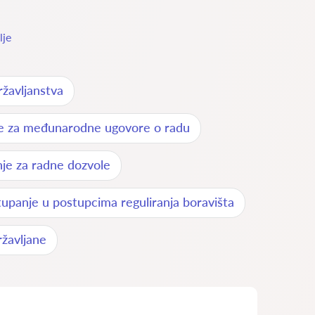
lje
žavljanstva
je za međunarodne ugovore o radu
je za radne dozvole
upanje u postupcima reguliranja boravišta
žavljane