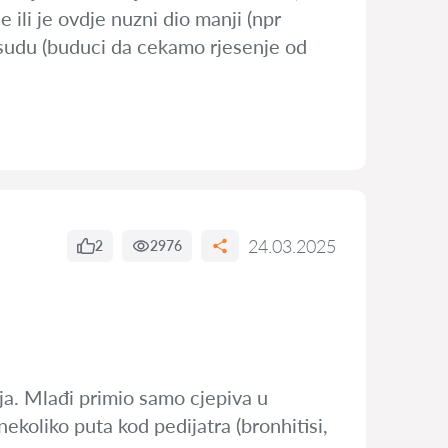
 ili je ovdje nuzni dio manji (npr
presudu (buduci da cekamo rjesenje od
24.03.2025
2
2976
nja. Mlađi primio samo cjepiva u
ekoliko puta kod pedijatra (bronhitisi,