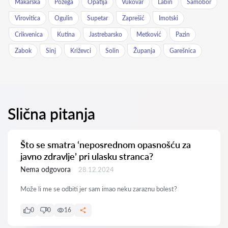
Makarska
Požega
Opatija
Vukovar
Labin
Samobor
Virovitica
Ogulin
Supetar
Zaprešić
Imotski
Crikvenica
Kutina
Jastrebarsko
Metković
Pazin
Zabok
Sinj
Križevci
Solin
Županja
Garešnica
Slična pitanja
Što se smatra ‘neposrednom opasnošću za
javno zdravlje’ pri ulasku stranca?
Nema odgovora
28.12.2024
Može li me se odbiti jer sam imao neku zaraznu bolest?
0
0
16