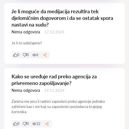
Je li moguće da medijacija rezultira tek
djelomičnim dogovorom i da se ostatak spora
nastavi na sudu?
Nema odgovora
17.12.2024
Je li to uobičajeno?
0
0
6
Kako se uređuje rad preko agencija za
privremeno zapošljavanje?
Nema odgovora
19.11.2024
Zanima me jesu li radnici zaposleni preko agencije jednako
zaštićeni kao i oni koji su zaposlenici poslodavca krajnjeg
korisnika.
0
0
12