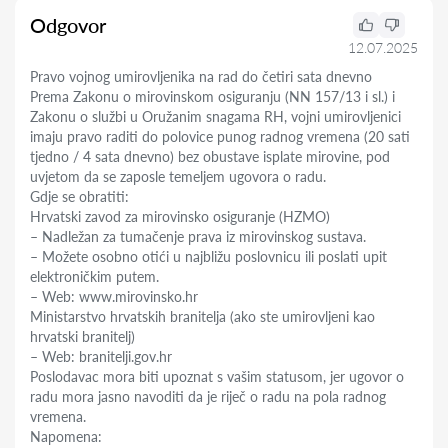
Odgovor
12.07.2025
Pravo vojnog umirovljenika na rad do četiri sata dnevno
Prema Zakonu o mirovinskom osiguranju (NN 157/13 i sl.) i
Zakonu o službi u Oružanim snagama RH, vojni umirovljenici
imaju pravo raditi do polovice punog radnog vremena (20 sati
tjedno / 4 sata dnevno) bez obustave isplate mirovine, pod
uvjetom da se zaposle temeljem ugovora o radu.
Gdje se obratiti:
Hrvatski zavod za mirovinsko osiguranje (HZMO)
– Nadležan za tumačenje prava iz mirovinskog sustava.
– Možete osobno otići u najbližu poslovnicu ili poslati upit
elektroničkim putem.
– Web: www.mirovinsko.hr
Ministarstvo hrvatskih branitelja (ako ste umirovljeni kao
hrvatski branitelj)
– Web: branitelji.gov.hr
Poslodavac mora biti upoznat s vašim statusom, jer ugovor o
radu mora jasno navoditi da je riječ o radu na pola radnog
vremena.
Napomena: