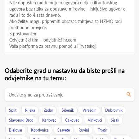
Nije dopušten rad temeljem ugovora o djelu ili autorskog
ugovora bez rizika za obustavu mirovine – isključivo ugovor o
radu i to do 4 sata dnevno.
Ako želite, mogu pripremiti obrazac zahtjeva za HZMO radi
prethodne provjere.
S poštovanjem,
Odvjetnički tim – odvjetnici-hr.com
Vaša platforma za pravnu pomoć u Hrvatskoj.
Odaberite grad u nastavku da biste prešli na
odvjetnike na tu temu:
Split
Rijeka
Zadar
Šibenik
Varaždin
Dubrovnik
Slavonski Brod
Karlovac
Čakovec
Vinkovci
Sisak
Bjelovar
Koprivnica
Sesvete
Rovinj
Trogir