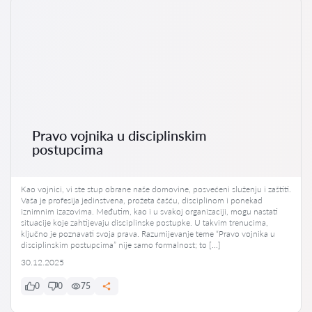
Pravo vojnika u disciplinskim
postupcima
Kao vojnici, vi ste stup obrane naše domovine, posvećeni služenju i zaštiti.
Vaša je profesija jedinstvena, prožeta čašću, disciplinom i ponekad
iznimnim izazovima. Međutim, kao i u svakoj organizaciji, mogu nastati
situacije koje zahtijevaju disciplinske postupke. U takvim trenucima,
ključno je poznavati svoja prava. Razumijevanje teme “Pravo vojnika u
disciplinskim postupcima” nije samo formalnost; to […]
30.12.2025
0
0
75