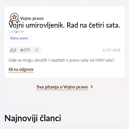
Vojno pravo
Vojni umirovljenik. Rad na četiri sata.
1 odgovor
Vojno pravo
2
373
12.07.2025
Gdje se mogu obratiti i raspitati o pravu rada od četiri sata?
Idi na odgovor
Sva pitanja o Vojno pravo
Najnoviji članci