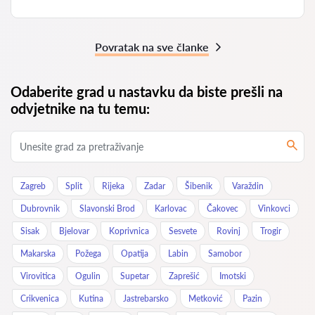
Povratak na sve članke
Odaberite grad u nastavku da biste prešli na
odvjetnike na tu temu:
Zagreb
Split
Rijeka
Zadar
Šibenik
Varaždin
Dubrovnik
Slavonski Brod
Karlovac
Čakovec
Vinkovci
Sisak
Bjelovar
Koprivnica
Sesvete
Rovinj
Trogir
Makarska
Požega
Opatija
Labin
Samobor
Virovitica
Ogulin
Supetar
Zaprešić
Imotski
Crikvenica
Kutina
Jastrebarsko
Metković
Pazin