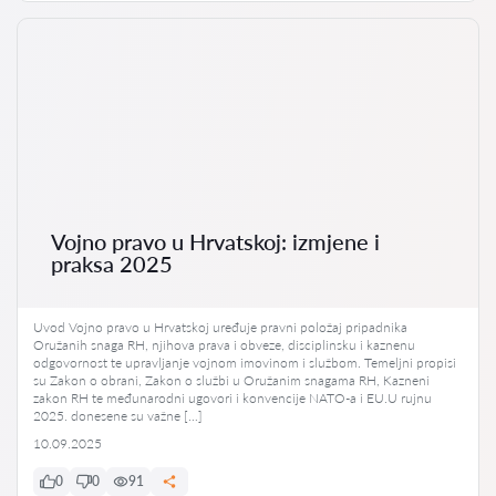
Vojno pravo u Hrvatskoj: izmjene i
praksa 2025
Uvod Vojno pravo u Hrvatskoj uređuje pravni položaj pripadnika
Oružanih snaga RH, njihova prava i obveze, disciplinsku i kaznenu
odgovornost te upravljanje vojnom imovinom i službom. Temeljni propisi
su Zakon o obrani, Zakon o službi u Oružanim snagama RH, Kazneni
zakon RH te međunarodni ugovori i konvencije NATO-a i EU.U rujnu
2025. donesene su važne […]
10.09.2025
0
0
91