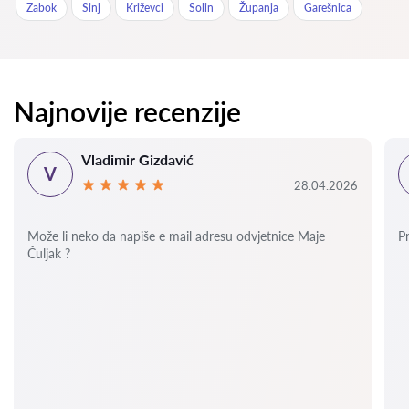
Zabok
Sinj
Križevci
Solin
Županja
Garešnica
Najnovije recenzije
Vladimir Gizdavić
V
28.04.2026
Može li neko da napiše e mail adresu odvjetnice Maje
P
Čuljak ?