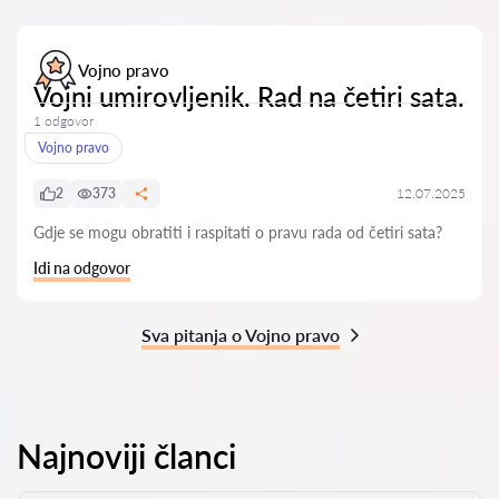
Vojno pravo
Vojni umirovljenik. Rad na četiri sata.
1 odgovor
Vojno pravo
2
373
12.07.2025
Gdje se mogu obratiti i raspitati o pravu rada od četiri sata?
Idi na odgovor
Sva pitanja o Vojno pravo
Najnoviji članci