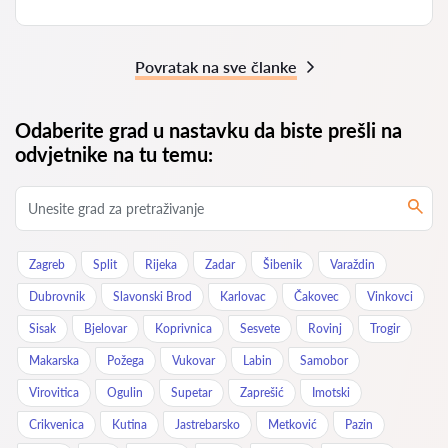
Povratak na sve članke
Odaberite grad u nastavku da biste prešli na
odvjetnike na tu temu:
Zagreb
Split
Rijeka
Zadar
Šibenik
Varaždin
Dubrovnik
Slavonski Brod
Karlovac
Čakovec
Vinkovci
Sisak
Bjelovar
Koprivnica
Sesvete
Rovinj
Trogir
Makarska
Požega
Vukovar
Labin
Samobor
Virovitica
Ogulin
Supetar
Zaprešić
Imotski
Crikvenica
Kutina
Jastrebarsko
Metković
Pazin