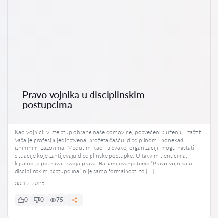
Pravo vojnika u disciplinskim
postupcima
Kao vojnici, vi ste stup obrane naše domovine, posvećeni služenju i zaštiti.
Vaša je profesija jedinstvena, prožeta čašću, disciplinom i ponekad
iznimnim izazovima. Međutim, kao i u svakoj organizaciji, mogu nastati
situacije koje zahtijevaju disciplinske postupke. U takvim trenucima,
ključno je poznavati svoja prava. Razumijevanje teme “Pravo vojnika u
disciplinskim postupcima” nije samo formalnost; to […]
30.12.2025
0
0
75