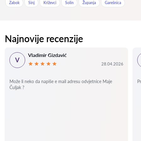
Zabok
Sinj
Križevci
Solin
Županja
Garešnica
Najnovije recenzije
Vladimir Gizdavić
V
28.04.2026
Može li neko da napiše e mail adresu odvjetnice Maje
P
Čuljak ?