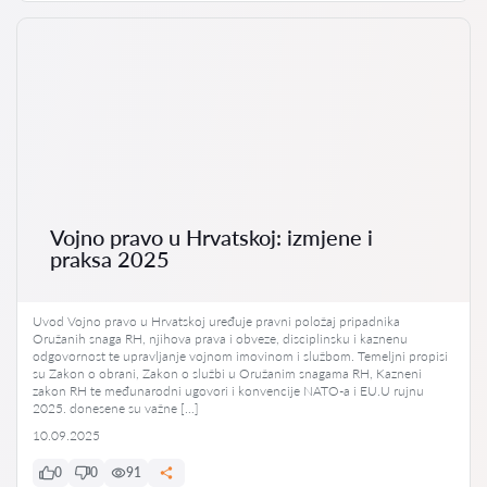
Vojno pravo u Hrvatskoj: izmjene i
praksa 2025
Uvod Vojno pravo u Hrvatskoj uređuje pravni položaj pripadnika
Oružanih snaga RH, njihova prava i obveze, disciplinsku i kaznenu
odgovornost te upravljanje vojnom imovinom i službom. Temeljni propisi
su Zakon o obrani, Zakon o službi u Oružanim snagama RH, Kazneni
zakon RH te međunarodni ugovori i konvencije NATO-a i EU.U rujnu
2025. donesene su važne […]
10.09.2025
0
0
91