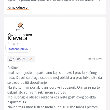
Idi na odgovor
Kazneno pravo
Kleveta
1 odgovor
Kazneno pravo
2
671
10.09.2025
Poštovani
Imala sam goste u apartmanu koji su prekšili pravila kućnog
reda. Doveli su druge osobe u moj objekt a u pravilniku piše da
se treba tražiti dopuštenje
Na što sam im poslala dvije poruke i upozorila.Oni su se na to
oglušili što su i sami rekli mom suprugu
Moj suprug je otišao i rekao vi koji niste gosti ovog objekta
napustite ga.
Nakon toga unosili su se mom suprugu u lice mahali prstom