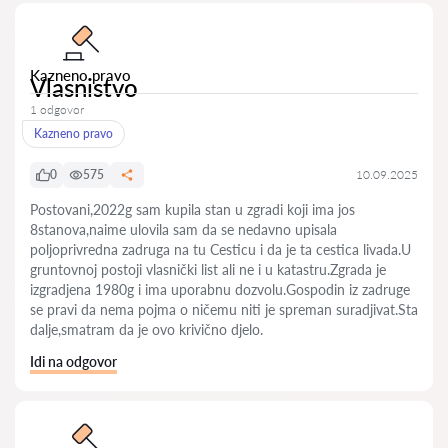
Kazneno pravo
Vlasnistvo
1 odgovor
Kazneno pravo
0
575
10.09.2025
Postovani,2022g sam kupila stan u zgradi koji ima jos
8stanova,naime ulovila sam da se nedavno upisala
poljoprivredna zadruga na tu Cesticu i da je ta cestica livada.U
gruntovnoj postoji vlasnički list ali ne i u katastru.Zgrada je
izgradjena 1980g i ima uporabnu dozvolu.Gospodin iz zadruge
se pravi da nema pojma o ničemu niti je spreman suradjivat.Sta
dalje,smatram da je ovo krivično djelo.
Idi na odgovor