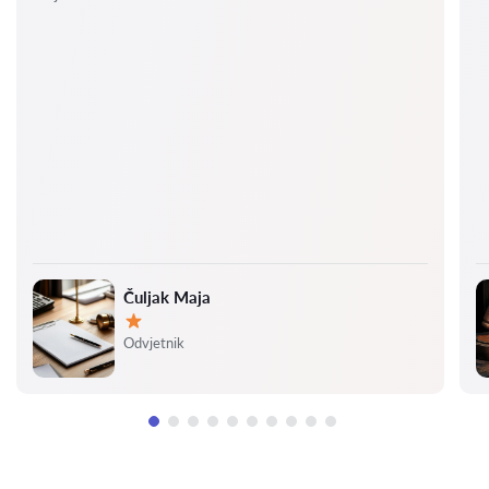
Čuljak Maja
Ocjena:
Odvjetnik