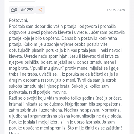
0
1292
16.06.2025
Poštovani,
Pročitala sam dobar dio vaših pitanja i odgovora i pronašla
odgovore u svezi pojmova klevete i uvrede. Jučer sam postavila
pitanje koje je bilo uopćeno. Danas bih postavila konkretna
pitanja. Kako mi je u zadnje vrijeme osoba poslala više
optužujućih pisanih poruka ja bih vas pitala jesu li neki navodi
kleveta. Uvrede neću spominjati. Jesu li klevete: ti si kriva za
njegovu psihičku bolest, miješaš se u odnos između mene i
mog brata, \”puniš mu glavu\” protiv mene, miješaš se i gdje
treba i ne treba, uvlačiš se,… Iz poruka se da isčitati da je i s
drugim osobama raspravljala o meni. Tvrdi da sam ja uzrok
sukoba između nje i njenog brata. Sukob je, koliko sam
pohvatala, radi podjele imovine.
Radi se o svojti koju viđam svako toliko godina (nečija pričest,
krizma) i nikada se ne čujemo. Najprije sam bila zaprepaštena,
zatim zabrinuta i uznemirena. Noćima ne spavam. Normalna,
uljudbena i argumentirana pisana komunikacija ne daje ploda.
Poruke je slala i mojoj kćeri, ali ih je ubrzo izbrisala. Ja sam
poruke upućene meni spremila. Što mi je činiti da se zaštitim?
Hvala.