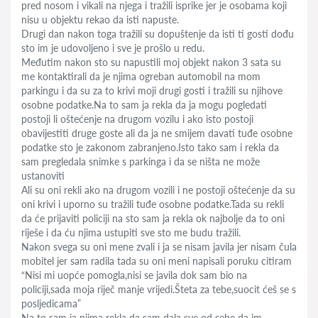
pred nosom i vikali na njega i tražili isprike jer je osobama koji
nisu u objektu rekao da isti napuste.
Drugi dan nakon toga tražili su dopuštenje da isti ti gosti dođu
sto im je udovoljeno i sve je prošlo u redu.
Međutim nakon sto su napustili moj objekt nakon 3 sata su
me kontaktirali da je njima ogreban automobil na mom
parkingu i da su za to krivi moji drugi gosti i tražili su njihove
osobne podatke.Na to sam ja rekla da ja mogu pogledati
postoji li oštećenje na drugom vozilu i ako isto postoji
obavijestiti druge goste ali da ja ne smijem davati tuđe osobne
podatke sto je zakonom zabranjeno.Isto tako sam i rekla da
sam pregledala snimke s parkinga i da se ništa ne može
ustanoviti
Ali su oni rekli ako na drugom vozili i ne postoji oštećenje da su
oni krivi i uporno su tražili tuđe osobne podatke.Tada su rekli
da će prijaviti policiji na sto sam ja rekla ok najbolje da to oni
riješe i da ću njima ustupiti sve sto me budu tražili.
Nakon svega su oni mene zvali i ja se nisam javila jer nisam čula
mobitel jer sam radila tada su oni meni napisali poruku citiram
“Nisi mi uopće pomogla,nisi se javila dok sam bio na
policiji,sada moja riječ manje vrijedi.Šteta za tebe,suocit ćeš se s
posljedicama”
Na to sam ja njima rekla da sam dala sve od sebe da im