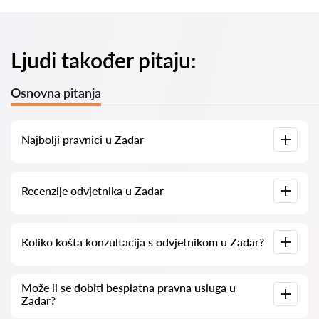
Ljudi također pitaju:
Osnovna pitanja
Najbolji pravnici u Zadar
Imamo popis najboljih pravnika u Zadar s potpunim
Recenzije odvjetnika u Zadar
informacijama. Cijene, recenzije, telefonski brojevi i adrese.
Na našoj platformi prikupljamo stvarne recenzije o
Koliko košta konzultacija s odvjetnikom u Zadar?
odvjetnicima. Ne brišemo negativne recenzije niti postoji
mogućnost njihovog lažnog povećavanja.
Konzultacije s odvjetnicima u Zadar kreću se od 50 eur pa
Može li se dobiti besplatna pravna usluga u
nadalje (cijene mogu varirati ovisno o složenosti pitanja i
Zadar?
obliku odgovora).