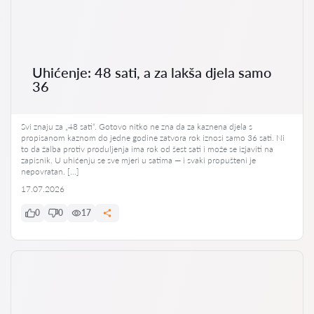
Uhićenje: 48 sati, a za lakša djela samo
36
Svi znaju za „48 sati“. Gotovo nitko ne zna da za kaznena djela s
propisanom kaznom do jedne godine zatvora rok iznosi samo 36 sati. Ni
to da žalba protiv produljenja ima rok od šest sati i može se izjaviti na
zapisnik. U uhićenju se sve mjeri u satima — i svaki propušteni je
nepovratan. […]
17.07.2026
0
0
17