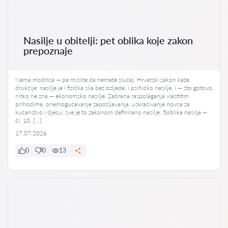
Nasilje u obitelji: pet oblika koje zakon
prepoznaje
Nema modrica — pa mislite da nemate slučaj. Hrvatski zakon kaže
drukčije: nasilje je i fizička sila bez ozljede, i psihičko nasilje, i — što gotovo
nitko ne zna — ekonomsko nasilje. Zabrana raspolaganja vlastitim
prihodima, onemogućavanje zapošljavanja, uskraćivanje novca za
kućanstvo i djecu: sve je to zakonom definirano nasilje. 5oblika nasilja —
čl. 10. […]
17.07.2026
0
0
13