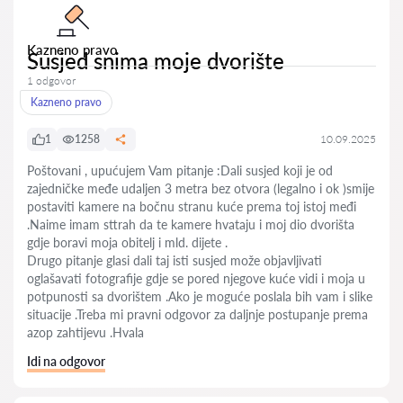
Kazneno pravo
Susjed snima moje dvorište
1 odgovor
Kazneno pravo
1
1258
10.09.2025
Poštovani , upućujem Vam pitanje :Dali susjed koji je od
zajedničke međe udaljen 3 metra bez otvora (legalno i ok )smije
postaviti kamere na bočnu stranu kuće prema toj istoj međi
.Naime imam sttrah da te kamere hvataju i moj dio dvorišta
gdje boravi moja obitelj i mld. dijete .
Drugo pitanje glasi dali taj isti susjed može objavljivati
oglašavati fotografije gdje se pored njegove kuće vidi i moja u
potpunosti sa dvorištem .Ako je moguće poslala bih vam i slike
situacije .Treba mi pravni odgovor za daljnje postupanje prema
azop zahtijevu .Hvala
Idi na odgovor