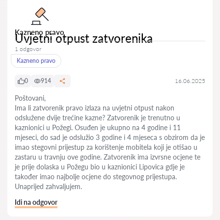
Kazneno pravo
Uvjetni otpust zatvorenika
1 odgovor
Kazneno pravo
0
914
16.06.2025
Poštovani,
Ima li zatvorenik pravo izlaza na uvjetni otpust nakon
odslužene dvije trećine kazne? Zatvorenik je trenutno u
kaznionici u Požegi. Osuđen je ukupno na 4 godine i 11
mjeseci, do sad je odslužio 3 godine i 4 mjeseca s obzirom da je
imao stegovni prijestup za korištenje mobitela koji je otišao u
zastaru u travnju ove godine. Zatvorenik ima izvrsne ocjene te
je prije dolaska u Požegu bio u kaznionici Lipovica gdje je
također imao najbolje ocjene do stegovnog prijestupa.
Unaprijed zahvaljujem.
Idi na odgovor