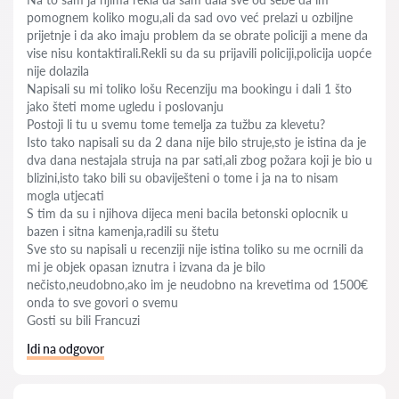
pomognem koliko mogu,ali da sad ovo već prelazi u ozbiljne
prijetnje i da ako imaju problem da se obrate policiji a mene da
vise nisu kontaktirali.Rekli su da su prijavili policiji,policija uopće
nije dolazila
Napisali su mi toliko lošu Recenziju ma bookingu i dali 1 što
jako šteti mome ugledu i poslovanju
Postoji li tu u svemu tome temelja za tužbu za klevetu?
Isto tako napisali su da 2 dana nije bilo struje,sto je istina da je
dva dana nestajala struja na par sati,ali zbog požara koji je bio u
blizini,isto tako bili su obaviješteni o tome i ja na to nisam
mogla utjecati
S tim da su i njihova dijeca meni bacila betonski oplocnik u
bazen i sitna kamenja,radili su štetu
Sve sto su napisali u recenziji nije istina toliko su me ocrnili da
mi je objek opasan iznutra i izvana da je bilo
nečisto,neudobno,ako im je neudobno na krevetima od 1500€
onda to sve govori o svemu
Gosti su bili Francuzi
Idi na odgovor