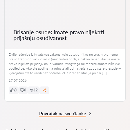
Brisanje osude: imate pravo nijekati
prijašnju osuđivanost
Dvije rečenice iz hrvatskog zakona koje gotovo nitko ne zna: nitko nema
pravo tražiti od vas dokaz o (ne)osuđivanosti, a nakon rehabilitacije imate
pravo nijekati prijašnju osuđivanost i zbog toga ne možete snositi nikakve
posljedice. Ako ste godinama odustajali od natječaja zbog stare presude —
vjerojatno ste to radili bez potrebe. čl. 19.rehabilitacija po sili […]
17.07.2026
0
0
12
Povratak na sve članke