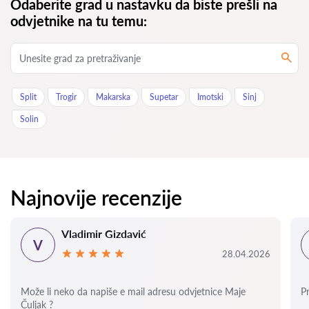
Odaberite grad u nastavku da biste prešli na
odvjetnike na tu temu:
Split
Trogir
Makarska
Supetar
Imotski
Sinj
Solin
Najnovije recenzije
Vladimir Gizdavić
V
28.04.2026
Može li neko da napiše e mail adresu odvjetnice Maje
P
Čuljak ?