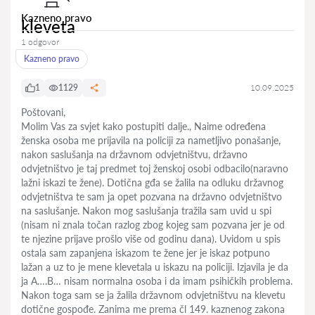
Kazneno pravo
kleveta
1 odgovor
Kazneno pravo
1
1129
10.09.2025
Poštovani,
Molim Vas za svjet kako postupiti dalje., Naime određena
ženska osoba me prijavila na policiji za nametljivo ponašanje,
nakon saslušanja na državnom odvjetništvu, državno
odvjetništvo je taj predmet toj ženskoj osobi odbacilo(naravno
lažni iskazi te žene). Dotična gđa se žalila na odluku državnog
odvjetništva te sam ja opet pozvana na državno odvjetništvo
na saslušanje. Nakon mog saslušanja tražila sam uvid u spi
(nisam ni znala točan razlog zbog kojeg sam pozvana jer je od
te njezine prijave prošlo više od godinu dana). Uvidom u spis
ostala sam zapanjena iskazom te žene jer je iskaz potpuno
lažan a uz to je mene klevetala u iskazu na policiji. Izjavila je da
ja A….B… nisam normalna osoba i da imam psihičkih problema.
Nakon toga sam se ja žalila državnom odvjetništvu na klevetu
dotične gospođe. Zanima me prema čl 149. kaznenog zakona