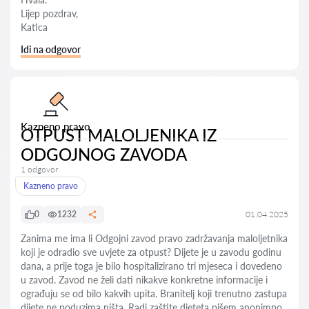
Lijep pozdrav,
Katica
Idi na odgovor
Kazneno pravo
OTPUST MALOLJENIKA IZ
ODGOJNOG ZAVODA
1 odgovor
Kazneno pravo
0
1232
01.04.2025
Zanima me ima li Odgojni zavod pravo zadržavanja maloljetnika
koji je odradio sve uvjete za otpust? Dijete je u zavodu godinu
dana, a prije toga je bilo hospitalizirano tri mjeseca i dovedeno
u zavod. Zavod ne želi dati nikakve konkretne informacije i
ograđuju se od bilo kakvih upita. Branitelj koji trenutno zastupa
dijete ne poduzima ništa. Radi zaštite djeteta pišem anonimno.