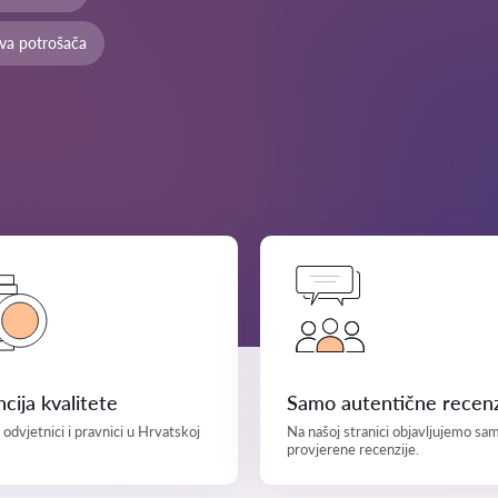
ava potrošača
cija kvalitete
Samo autentične recenz
i odvjetnici i pravnici u Hrvatskoj
Na našoj stranici objavljujemo sa
provjerene recenzije.