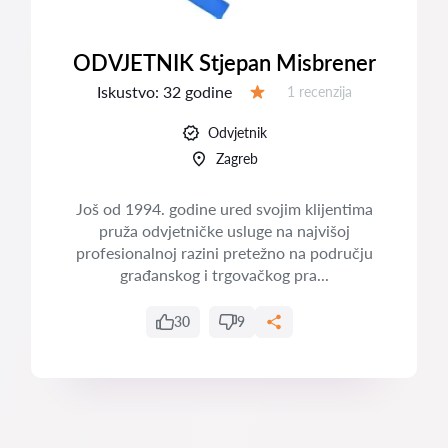
ODVJETNIK Stjepan Misbrener
Iskustvo:
32 godine
Recenzija:
1 recenzija
Ocjena:
Odvjetnik
Zagreb
Još od 1994. godine ured svojim klijentima
pruža odvjetničke usluge na najvišoj
profesionalnoj razini pretežno na području
građanskog i trgovačkog pra...
30
9