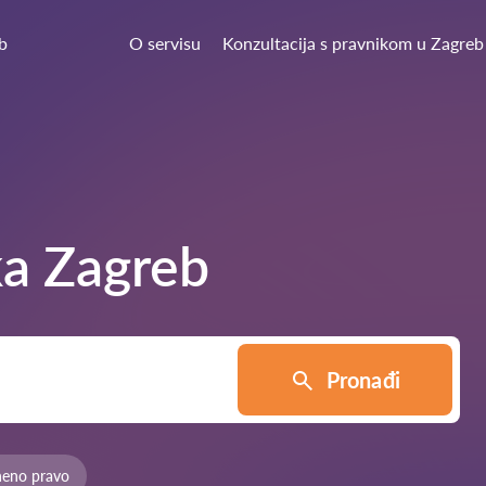
b
O servisu
Konzultacija s pravnikom u Zagreb
ka
Zagreb
Pronađi
neno pravo