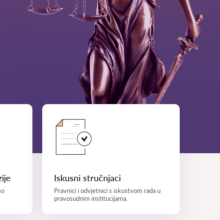
ije
Iskusni stručnjaci
mo
Pravnici i odvjetnici s iskustvom rada u
pravosudnim institucijama.