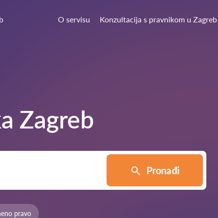
b
O servisu
Konzultacija s pravnikom u Zagreb
ka
Zagreb
Pronađi
neno pravo