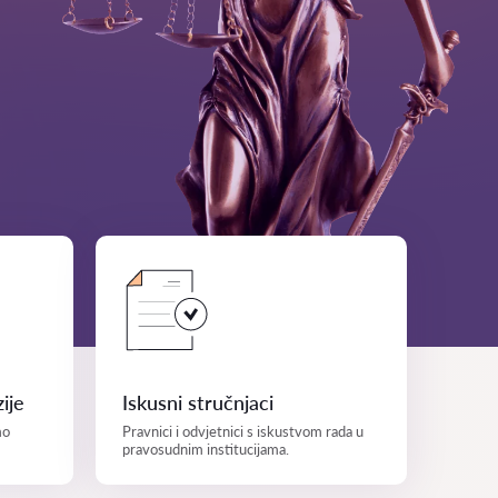
ije
Iskusni stručnjaci
mo
Pravnici i odvjetnici s iskustvom rada u
pravosudnim institucijama.