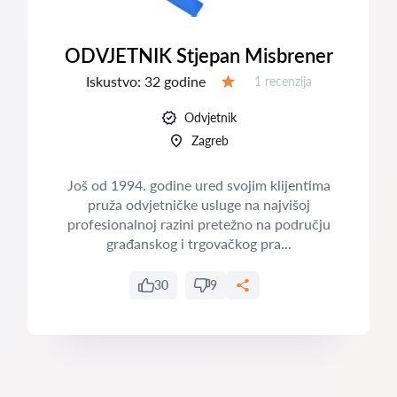
ODVJETNIK Stjepan Misbrener
Iskustvo:
32 godine
Recenzija:
1 recenzija
Ocjena:
Odvjetnik
Zagreb
Još od 1994. godine ured svojim klijentima
pruža odvjetničke usluge na najvišoj
profesionalnoj razini pretežno na području
građanskog i trgovačkog pra...
30
9