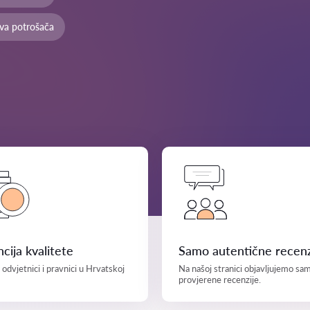
ava potrošača
cija kvalitete
Samo autentične recenz
i odvjetnici i pravnici u Hrvatskoj
Na našoj stranici objavljujemo sa
provjerene recenzije.