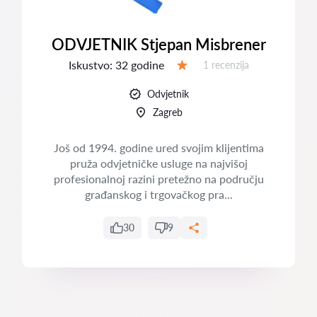
ODVJETNIK Stjepan Misbrener
Iskustvo:
32 godine
Recenzija:
1 recenzija
Ocjena:
Odvjetnik
Zagreb
Još od 1994. godine ured svojim klijentima
pruža odvjetničke usluge na najvišoj
profesionalnoj razini pretežno na području
građanskog i trgovačkog pra...
30
9