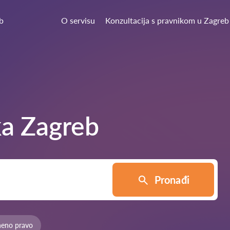
b
O servisu
Konzultacija s pravnikom u Zagreb
ka
Zagreb
Pronađi
neno pravo