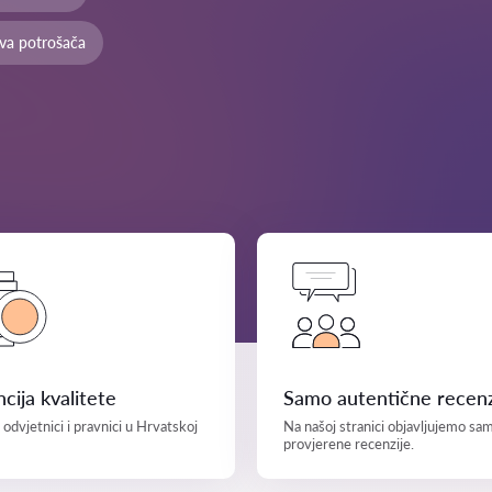
ava potrošača
cija kvalitete
Samo autentične recenz
i odvjetnici i pravnici u Hrvatskoj
Na našoj stranici objavljujemo sa
provjerene recenzije.