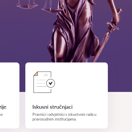
ije
Iskusni stručnjaci
mo
Pravnici i odvjetnici s iskustvom rada u
pravosudnim institucijama.