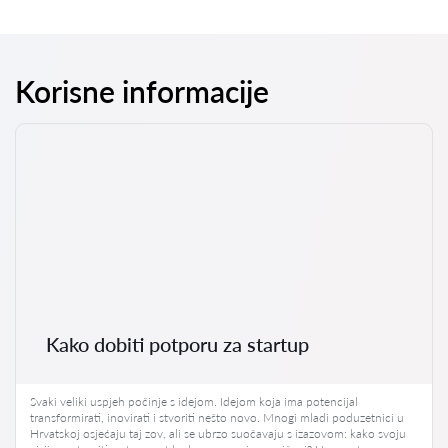
Korisne informacije
Kako dobiti potporu za startup
Svaki veliki uspjeh počinje s idejom. Idejom koja ima potencijal
transformirati, inovirati i stvoriti nešto novo. Mnogi mladi poduzetnici u
Hrvatskoj osjećaju taj zov, ali se ubrzo suočavaju s izazovom: kako svoju