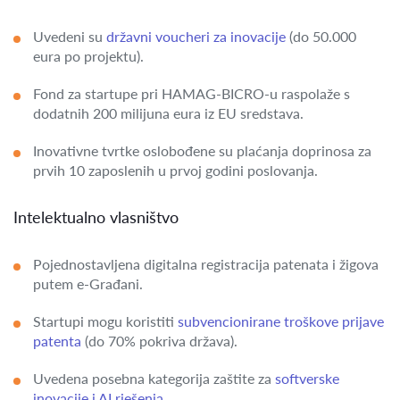
Uvedeni su
državni voucheri za inovacije
(do 50.000
eura po projektu).
Fond za startupe pri HAMAG-BICRO-u raspolaže s
dodatnih 200 milijuna eura iz EU sredstava.
Inovativne tvrtke oslobođene su plaćanja doprinosa za
prvih 10 zaposlenih u prvoj godini poslovanja.
Intelektualno vlasništvo
Pojednostavljena digitalna registracija patenata i žigova
putem e-Građani.
Startupi mogu koristiti
subvencionirane troškove prijave
patenta
(do 70% pokriva država).
Uvedena posebna kategorija zaštite za
softverske
inovacije i AI rješenja
.