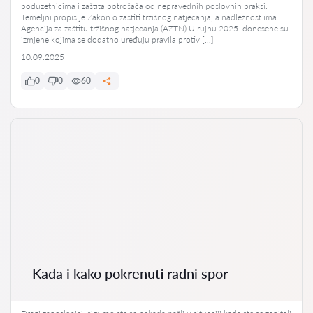
poduzetnicima i zaštita potrošača od nepravednih poslovnih praksi.
Temeljni propis je Zakon o zaštiti tržišnog natjecanja, a nadležnost ima
Agencija za zaštitu tržišnog natjecanja (AZTN).U rujnu 2025. donesene su
izmjene kojima se dodatno uređuju pravila protiv […]
10.09.2025
0
0
60
Kada i kako pokrenuti radni spor