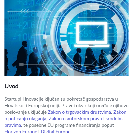
Uvod
Startupi i inovacije ključan su pokretač gospodarstva u
Hrvatskoj i Europskoj uniji. Pravni okvir koji uređuje njihovo
poslovanje uključuje
Zakon o trgovačkim društvima
,
Zakon
o poticanju ulaganja
,
Zakon o autorskom pravu i srodnim
pravima
, te posebne EU programe financiranja poput
Horizon Europe
i
Digital Europe
.