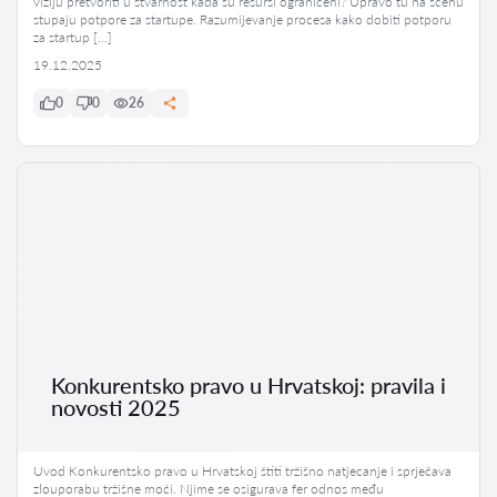
viziju pretvoriti u stvarnost kada su resursi ograničeni? Upravo tu na scenu
stupaju potpore za startupe. Razumijevanje procesa kako dobiti potporu
za startup […]
19.12.2025
0
0
26
Konkurentsko pravo u Hrvatskoj: pravila i
novosti 2025
Uvod Konkurentsko pravo u Hrvatskoj štiti tržišno natjecanje i sprječava
zlouporabu tržišne moći. Njime se osigurava fer odnos među