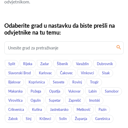
odvjetnikom.
Odaberite grad u nastavku da biste prešli na
odvjetnike na tu temu:
Split
Rijeka
Zadar
Šibenik
Varaždin
Dubrovnik
Slavonski Brod
Karlovac
Čakovec
Vinkovci
Sisak
Bjelovar
Koprivnica
Sesvete
Rovinj
Trogir
Makarska
Požega
Opatija
Vukovar
Labin
Samobor
Virovitica
Ogulin
Supetar
Zaprešić
Imotski
Crikvenica
Kutina
Jastrebarsko
Metković
Pazin
Zabok
Sinj
Križevci
Solin
Županja
Garešnica