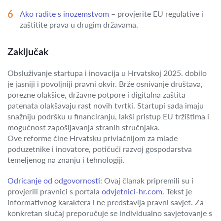
Ako radite s inozemstvom
– provjerite EU regulative i
zaštitite prava u drugim državama.
Zaključak
Obsluživanje startupa i inovacija u Hrvatskoj 2025. dobilo
je jasniji i povoljniji pravni okvir. Brže osnivanje društava,
porezne olakšice, državne potpore i digitalna zaštita
patenata olakšavaju rast novih tvrtki. Startupi sada imaju
snažniju podršku u financiranju, lakši pristup EU tržištima i
mogućnost zapošljavanja stranih stručnjaka.
Ove reforme čine Hrvatsku privlačnijom za mlade
poduzetnike i inovatore, potičući razvoj gospodarstva
temeljenog na znanju i tehnologiji.
Odricanje od odgovornosti:
Ovaj članak pripremili su i
provjerili pravnici s portala
odvjetnici-hr.com
. Tekst je
informativnog karaktera i ne predstavlja pravni savjet. Za
konkretan slučaj preporučuje se individualno savjetovanje s