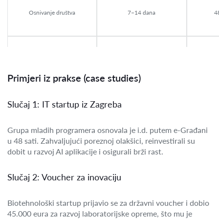
Osnivanje društva
7–14 dana
48
Novi oblik društva
Nije postojao
Inovaci
Primjeri iz prakse (case studies)
Slučaj 1: IT startup iz Zagreba
Porezne olakšice
Ograničene
Na rei
Grupa mladih programera osnovala je i.d. putem e-Građani
u 48 sati. Zahvaljujući poreznoj olakšici, reinvestirali su
Do 5
dobit u razvoj AI aplikacije i osigurali brži rast.
Voucheri za inovacije
Nije postojalo
Slučaj 2: Voucher za inovaciju
Digi
Registracija patenata
Složen postupak
Biotehnološki startup prijavio se za državni voucher i dobio
45.000 eura za razvoj laboratorijske opreme, što mu je