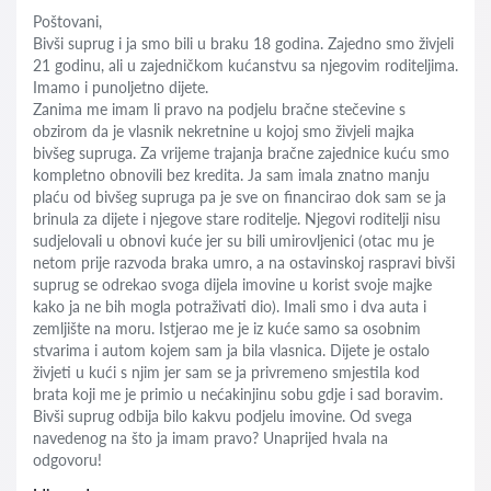
Poštovani,
Bivši suprug i ja smo bili u braku 18 godina. Zajedno smo živjeli
21 godinu, ali u zajedničkom kućanstvu sa njegovim roditeljima.
Imamo i punoljetno dijete.
Zanima me imam li pravo na podjelu bračne stečevine s
obzirom da je vlasnik nekretnine u kojoj smo živjeli majka
bivšeg supruga. Za vrijeme trajanja bračne zajednice kuću smo
kompletno obnovili bez kredita. Ja sam imala znatno manju
plaću od bivšeg supruga pa je sve on financirao dok sam se ja
brinula za dijete i njegove stare roditelje. Njegovi roditelji nisu
sudjelovali u obnovi kuće jer su bili umirovljenici (otac mu je
netom prije razvoda braka umro, a na ostavinskoj raspravi bivši
suprug se odrekao svoga dijela imovine u korist svoje majke
kako ja ne bih mogla potraživati dio). Imali smo i dva auta i
zemljište na moru. Istjerao me je iz kuće samo sa osobnim
stvarima i autom kojem sam ja bila vlasnica. Dijete je ostalo
živjeti u kući s njim jer sam se ja privremeno smjestila kod
brata koji me je primio u nećakinjinu sobu gdje i sad boravim.
Bivši suprug odbija bilo kakvu podjelu imovine. Od svega
navedenog na što ja imam pravo? Unaprijed hvala na
odgovoru!