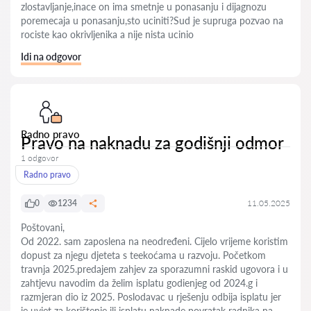
zlostavljanje,inace on ima smetnje u ponasanju i dijagnozu
poremecaja u ponasanju,sto uciniti?Sud je supruga pozvao na
rociste kao okrivljenika a nije nista ucinio
Idi na odgovor
Radno pravo
Pravo na naknadu za godišnji odmor
1 odgovor
Radno pravo
0
1234
11.05.2025
Poštovani,
Od 2022. sam zaposlena na neodređeni. Cijelo vrijeme koristim
dopust za njegu djeteta s teekoćama u razvoju. Početkom
travnja 2025.predajem zahjev za sporazumni raskid ugovora i u
zahtjevu navodim da želim isplatu godienjeg od 2024.g i
razmjeran dio iz 2025. Poslodavac u rješenju odbija isplatu jer
je uvjet za korištenje ili isplatu naknade povratak radnika na