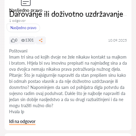
Nasljedno pravo
Darovanje ili doživotno uzdržavanje
1 odgovor
Nasljedno pravo
0
1301
10.09.2025
Poštovani
Imam tri sina od kojih dvoje ne žele nikakav kontakt sa majkom
i bratom. Htjela bi svu imovinu prepisati na najmlađeg sina a da
ova dvojica nemaju nikakva prava potraživanja nužnog djela.
Pitanje: Što je najsigurnije napraviti da stan prepišem sinu kako
bi odmah postao vlasnik a da nije doživotno uzdržavanje ili
dosmrtno? Napominjem da sam od psihijatra digla potvrdu da
svjesno radim ovaj poduhvat. Dakle što je najbolje napraviti da
jedan sin dobije nasljedstvo a da su drugi razbaštinjeni i da ne
mogu tražiti nužno dio?
Hvala lp
Idi na odgovor