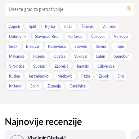
Zagreb
Split
Rijeka
Zadar
Šibenik
Varaždin
Dubrovnik
Slavonski Brod
Karlovac
Čakovec
Vinkovci
Sisak
Bjelovar
Koprivnica
Sesvete
Rovinj
Trogir
Makarska
Požega
Opatija
Vukovar
Labin
Samobor
Virovitica
Supetar
Zaprešić
Imotski
Crikvenica
Kutina
Jastrebarsko
Metković
Pazin
Zabok
Sinj
Križevci
Solin
Županja
Garešnica
Najnovije recenzije
Vladimir Gizdavić