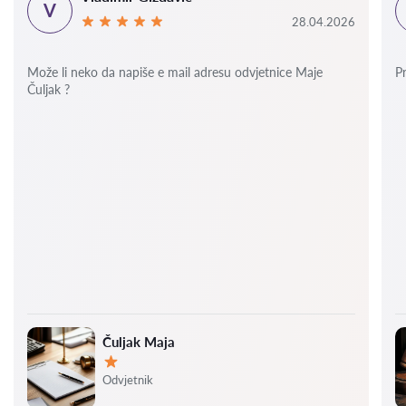
V
28.04.2026
Može li neko da napiše e mail adresu odvjetnice Maje
P
Čuljak ?
Čuljak Maja
Ocjena:
Odvjetnik