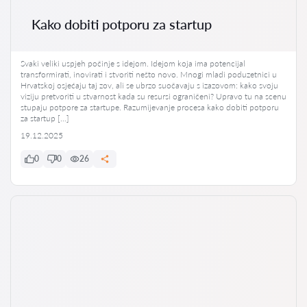
Kako dobiti potporu za startup
Svaki veliki uspjeh počinje s idejom. Idejom koja ima potencijal
transformirati, inovirati i stvoriti nešto novo. Mnogi mladi poduzetnici u
Hrvatskoj osjećaju taj zov, ali se ubrzo suočavaju s izazovom: kako svoju
viziju pretvoriti u stvarnost kada su resursi ograničeni? Upravo tu na scenu
stupaju potpore za startupe. Razumijevanje procesa kako dobiti potporu
za startup […]
19.12.2025
0
0
26