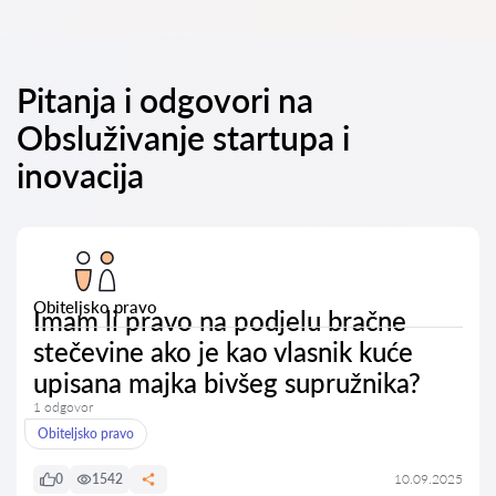
Pitanja i odgovori na
Obsluživanje startupa i
inovacija
Obiteljsko pravo
Imam li pravo na podjelu bračne
stečevine ako je kao vlasnik kuće
upisana majka bivšeg supružnika?
1 odgovor
Obiteljsko pravo
0
1542
10.09.2025