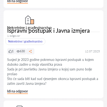
Idi na odgovor
Nekretnine i građevinarstvo
Ispravni postupak i Javna izmjera
1 odgovor
Nekretnine i građevinarstvo
1
630
12.07.2025
Susjed je 2023 godine pokrenuo ispravni postupak u kojem
duboko zadire u moja vlasnička prava
Sada je pri završetku Javna izmjera u kojoj sam puno bolje
prošao
Što će sada biti kad sud rjesenjem okonca ispravni postupak a
zatim završi Javna izmjera?
Idi na odgovor