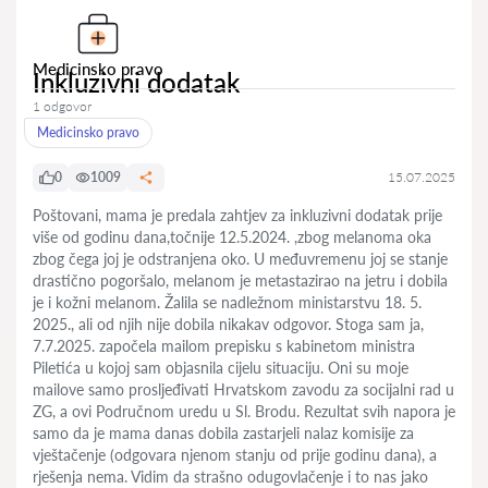
Medicinsko pravo
Inkluzivni dodatak
1 odgovor
Medicinsko pravo
0
1009
15.07.2025
Poštovani, mama je predala zahtjev za inkluzivni dodatak prije
više od godinu dana,točnije 12.5.2024. ,zbog melanoma oka
zbog čega joj je odstranjena oko. U međuvremenu joj se stanje
drastično pogoršalo, melanom je metastazirao na jetru i dobila
je i kožni melanom. Žalila se nadležnom ministarstvu 18. 5.
2025., ali od njih nije dobila nikakav odgovor. Stoga sam ja,
7.7.2025. započela mailom prepisku s kabinetom ministra
Piletića u kojoj sam objasnila cijelu situaciju. Oni su moje
mailove samo prosljeđivati Hrvatskom zavodu za socijalni rad u
ZG, a ovi Područnom uredu u Sl. Brodu. Rezultat svih napora je
samo da je mama danas dobila zastarjeli nalaz komisije za
vještačenje (odgovara njenom stanju od prije godinu dana), a
rješenja nema. Vidim da strašno odugovlačenje i to nas jako