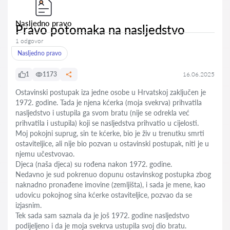
Nasljedno pravo
Pravo potomaka na nasljedstvo
1 odgovor
Nasljedno pravo
1
1173
16.06.2025
Ostavinski postupak iza jedne osobe u Hrvatskoj zaključen je
1972. godine. Tada je njena kćerka (moja svekrva) prihvatila
nasljedstvo i ustupila ga svom bratu (nije se odrekla već
prihvatila i ustupila) koji se nasljedstva prihvatio u cijelosti.
Moj pokojni suprug, sin te kćerke, bio je živ u trenutku smrti
ostaviteljice, ali nije bio pozvan u ostavinski postupak, niti je u
njemu učestvovao.
Djeca (naša djeca) su rođena nakon 1972. godine.
Nedavno je sud pokrenuo dopunu ostavinskog postupka zbog
naknadno pronađene imovine (zemljišta), i sada je mene, kao
udovicu pokojnog sina kćerke ostaviteljice, pozvao da se
izjasnim.
Tek sada sam saznala da je još 1972. godine nasljedstvo
podijeljeno i da je moja svekrva ustupila svoj dio bratu.