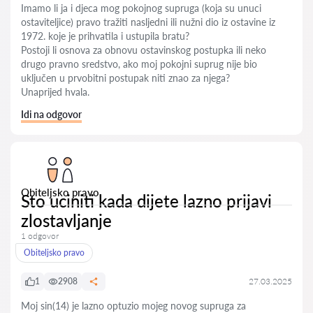
Imamo li ja i djeca mog pokojnog supruga (koja su unuci
ostaviteljice) pravo tražiti nasljedni ili nužni dio iz ostavine iz
1972. koje je prihvatila i ustupila bratu?
Postoji li osnova za obnovu ostavinskog postupka ili neko
drugo pravno sredstvo, ako moj pokojni suprug nije bio
uključen u prvobitni postupak niti znao za njega?
Unaprijed hvala.
Idi na odgovor
Obiteljsko pravo
Sto uciniti kada dijete lazno prijavi
zlostavljanje
1 odgovor
Obiteljsko pravo
1
2908
27.03.2025
Moj sin(14) je lazno optuzio mojeg novog supruga za