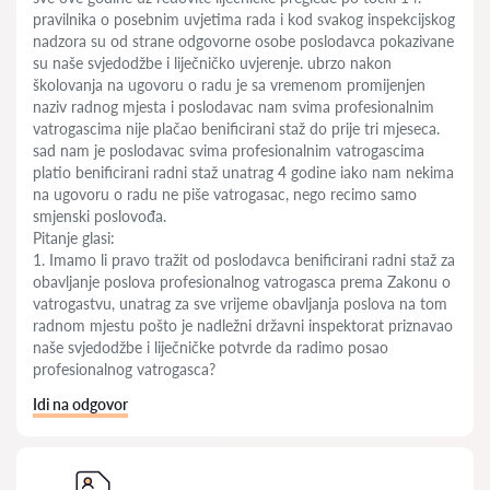
pravilnika o posebnim uvjetima rada i kod svakog inspekcijskog
nadzora su od strane odgovorne osobe poslodavca pokazivane
su naše svjedodžbe i liječničko uvjerenje. ubrzo nakon
školovanja na ugovoru o radu je sa vremenom promijenjen
naziv radnog mjesta i poslodavac nam svima profesionalnim
vatrogascima nije plačao benificirani staž do prije tri mjeseca.
sad nam je poslodavac svima profesionalnim vatrogascima
platio benificirani radni staž unatrag 4 godine iako nam nekima
na ugovoru o radu ne piše vatrogasac, nego recimo samo
smjenski poslovođa.
Pitanje glasi:
1. Imamo li pravo tražit od poslodavca benificirani radni staž za
obavljanje poslova profesionalnog vatrogasca prema Zakonu o
vatrogastvu, unatrag za sve vrijeme obavljanja poslova na tom
radnom mjestu pošto je nadležni državni inspektorat priznavao
naše svjedodžbe i liječničke potvrde da radimo posao
profesionalnog vatrogasca?
Idi na odgovor