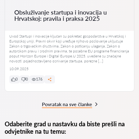
Obsluživanje startupa i inovacija u
Hrvatskoj: pravila i praksa 2025
Uvod Startupi i inovacije ključan su pokretač gospodarstva u Hrvatskoj i
Europskoj uniji. Pravni okvir koji uređuje njihovo poslovanje uključuje
Zakon o trgovačkim društvima, Zakon o poticanju ulaganja, Zakon o
autorskom pravu i srodnim pravima, te posebne EU programe financiranja
poput Horizon Europe i Digital Europe.U 2025. uvedene su značajne
novosti: pojednostavljeno osnivanje startupa, porezne […]
10.09.2025
0
0
176
Povratak na sve članke
Odaberite grad u nastavku da biste prešli na
odvjetnike na tu temu: