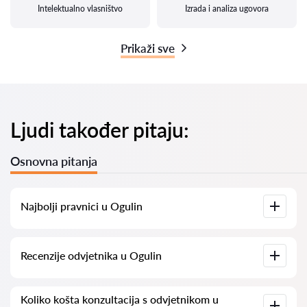
Intelektualno vlasništvo
Izrada i analiza ugovora
Prikaži sve
Ljudi također pitaju:
Osnovna pitanja
Najbolji pravnici u Ogulin
Imamo popis najboljih pravnika u Ogulin s potpunim
Recenzije odvjetnika u Ogulin
informacijama. Cijene, recenzije, telefonski brojevi i adrese.
Na našoj platformi prikupljamo stvarne recenzije o
Koliko košta konzultacija s odvjetnikom u
odvjetnicima. Ne brišemo negativne recenzije niti postoji