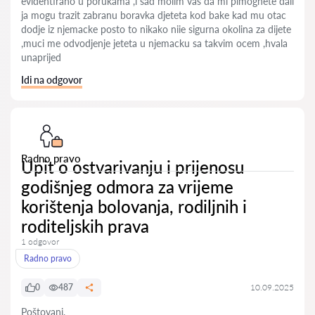
evidentirano u porukama ,i sad molim vas da mi pimognete dali
ja mogu trazit zabranu boravka djeteta kod bake kad mu otac
dodje iz njemacke posto to nikako niie sigurna okolina za dijete
,muci me odvodjenje jeteta u njemacku sa takvim ocem ,hvala
unaprijed
Idi na odgovor
Radno pravo
Upit o ostvarivanju i prijenosu
godišnjeg odmora za vrijeme
korištenja bolovanja, rodiljnih i
roditeljskih prava
1 odgovor
Radno pravo
0
487
10.09.2025
Poštovani,