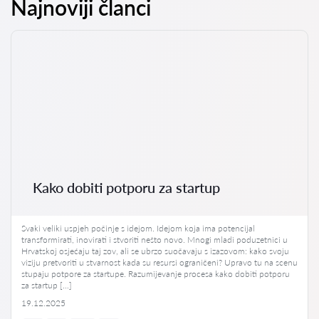
Najnoviji članci
Kako dobiti potporu za startup
Svaki veliki uspjeh počinje s idejom. Idejom koja ima potencijal
transformirati, inovirati i stvoriti nešto novo. Mnogi mladi poduzetnici u
Hrvatskoj osjećaju taj zov, ali se ubrzo suočavaju s izazovom: kako svoju
viziju pretvoriti u stvarnost kada su resursi ograničeni? Upravo tu na scenu
stupaju potpore za startupe. Razumijevanje procesa kako dobiti potporu
za startup […]
19.12.2025