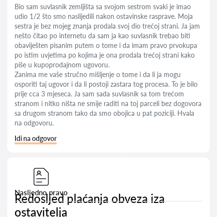
Bio sam suvlasnik zemljišta sa svojom sestrom svaki je imao
udio 1/2 što smo naslijedili nakon ostavinske rasprave. Moja
sestra je bez mojeg znanja prodala svoj dio trećoj strani. Ja jam
nešto čitao po internetu da sam ja kao suvlasnik trebao biti
obaviješten pisanim putem o tome i da imam pravo prvokupa
po istim uvjetima po kojima je ona prodala trećoj strani kako
piše u kupoprodajnom ugovoru.
Zanima me vaše stručno mišljenje o tome i da li ja mogu
osporiti taj ugovor i da li postoji zastara tog procesa. To je bilo
prije cca 3 mjeseca. Ja sam sada suvlasnik sa tom trećom
stranom i nitko ništa ne smije raditi na toj parceli bez dogovora
sa drugom stranom tako da smo obojica u pat poziciji. Hvala
na odgovoru.
Idi na odgovor
Nasljedno pravo
Redosljed plaćanja obveza iza
ostavitelja