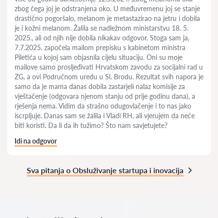
zbog čega joj je odstranjena oko. U međuvremenu joj se stanje
drastično pogoršalo, melanom je metastazirao na jetru i dobila
je i kožni melanom. Žalila se nadležnom ministarstvu 18. 5.
2025., ali od njih nije dobila nikakav odgovor. Stoga sam ja,
7.7.2025. započela mailom prepisku s kabinetom ministra
Piletića u kojoj sam objasnila cijelu situaciju. Oni su moje
mailove samo prosljeđivati Hrvatskom zavodu za socijalni rad u
ZG, a ovi Područnom uredu u Sl. Brodu. Rezultat svih napora je
samo da je mama danas dobila zastarjeli nalaz komisije za
vještačenje (odgovara njenom stanju od prije godinu dana), a
rješenja nema. Vidim da strašno odugovlačenje i to nas jako
iscrpljuje. Danas sam se žalila i Vladi RH, ali vjerujem da neće
biti koristi. Da li da ih tužimo? Što nam savjetujete?
Idi na odgovor
Sva pitanja o Obsluživanje startupa i inovacija