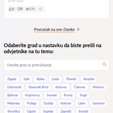
10.09.2025
0
0
174
Povratak na sve članke
Odaberite grad u nastavku da biste prešli na
odvjetnike na tu temu:
Zagreb
Split
Rijeka
Zadar
Šibenik
Varaždin
Dubrovnik
Slavonski Brod
Karlovac
Čakovec
Vinkovci
Bjelovar
Koprivnica
Sesvete
Rovinj
Trogir
Makarska
Požega
Opatija
Vukovar
Labin
Samobor
Virovitica
Ogulin
Supetar
Zaprešić
Imotski