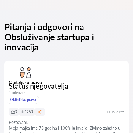
Pitanja i odgovori na
Obsluživanje startupa i
inovacija
Obiteljsko pravo
Status njegovatelja
1 odgovor
Obiteljsko pravo
3
1250
03.06.2025
Poštovani,
Moja majka ima 78 godina i 100% je invalid. Živimo zajedno u