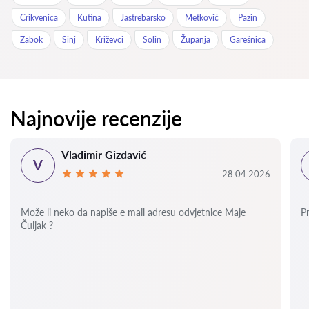
Crikvenica
Kutina
Jastrebarsko
Metković
Pazin
Zabok
Sinj
Križevci
Solin
Županja
Garešnica
Najnovije recenzije
Vladimir Gizdavić
V
28.04.2026
Može li neko da napiše e mail adresu odvjetnice Maje
P
Čuljak ?