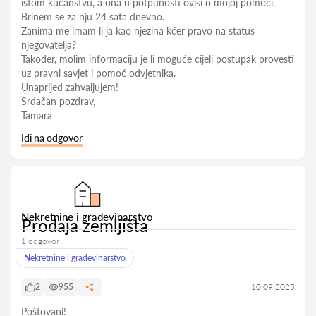
istom kućanstvu, a ona u potpunosti ovisi o mojoj pomoći.
Brinem se za nju 24 sata dnevno.
Zanima me imam li ja kao njezina kćer pravo na status
njegovatelja?
Također, molim informaciju je li moguće cijeli postupak provesti
uz pravni savjet i pomoć odvjetnika.
Unaprijed zahvaljujem!
Srdačan pozdrav,
Tamara
Idi na odgovor
Nekretnine i građevinarstvo
Prodaja zemljišta
1 odgovor
Nekretnine i građevinarstvo
2
955
10.09.2025
Poštovani!