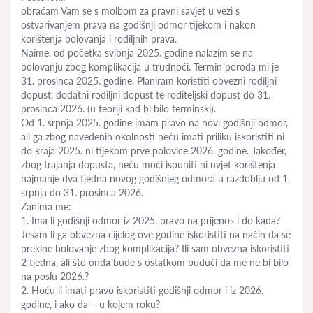
obraćam Vam se s molbom za pravni savjet u vezi s
ostvarivanjem prava na godišnji odmor tijekom i nakon
korištenja bolovanja i rodiljnih prava.
Naime, od početka svibnja 2025. godine nalazim se na
bolovanju zbog komplikacija u trudnoći. Termin poroda mi je
31. prosinca 2025. godine. Planiram koristiti obvezni rodiljni
dopust, dodatni rodiljni dopust te roditeljski dopust do 31.
prosinca 2026. (u teoriji kad bi bilo terminski).
Od 1. srpnja 2025. godine imam pravo na novi godišnji odmor,
ali ga zbog navedenih okolnosti neću imati priliku iskoristiti ni
do kraja 2025. ni tijekom prve polovice 2026. godine. Također,
zbog trajanja dopusta, neću moći ispuniti ni uvjet korištenja
najmanje dva tjedna novog godišnjeg odmora u razdoblju od 1.
srpnja do 31. prosinca 2026.
Zanima me:
1. Ima li godišnji odmor iz 2025. pravo na prijenos i do kada?
Jesam li ga obvezna cijelog ove godine iskoristiti na način da se
prekine bolovanje zbog komplikacija? Ili sam obvezna iskoristiti
2 tjedna, ali što onda bude s ostatkom budući da me ne bi bilo
na poslu 2026.?
2. Hoću li imati pravo iskoristiti godišnji odmor i iz 2026.
godine, i ako da – u kojem roku?