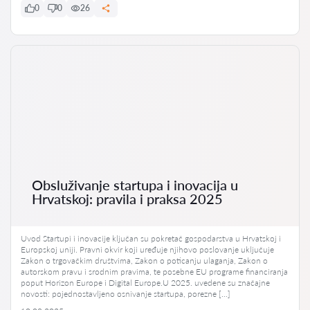
0
0
26
Obsluživanje startupa i inovacija u
Hrvatskoj: pravila i praksa 2025
Uvod Startupi i inovacije ključan su pokretač gospodarstva u Hrvatskoj i
Europskoj uniji. Pravni okvir koji uređuje njihovo poslovanje uključuje
Zakon o trgovačkim društvima, Zakon o poticanju ulaganja, Zakon o
autorskom pravu i srodnim pravima, te posebne EU programe financiranja
poput Horizon Europe i Digital Europe.U 2025. uvedene su značajne
novosti: pojednostavljeno osnivanje startupa, porezne […]