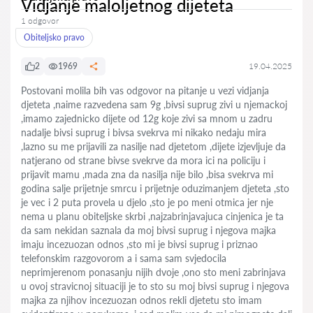
Vidjanje maloljetnog dijeteta
1 odgovor
Obiteljsko pravo
2
1969
19.04.2025
Postovani molila bih vas odgovor na pitanje u vezi vidjanja
djeteta ,naime razvedena sam 9g ,bivsi suprug zivi u njemackoj
,imamo zajednicko dijete od 12g koje zivi sa mnom u zadru
nadalje bivsi suprug i bivsa svekrva mi nikako nedaju mira
,lazno su me prijavili za nasilje nad djetetom ,dijete izjevljuje da
natjerano od strane bivse svekrve da mora ici na policiju i
prijavit mamu ,mada zna da nasilja nije bilo ,bisa svekrva mi
godina salje prijetnje smrcu i prijetnje oduzimanjem djeteta ,sto
je vec i 2 puta provela u djelo ,sto je po meni otmica jer nje
nema u planu obiteljske skrbi ,najzabrinjavajuca cinjenica je ta
da sam nekidan saznala da moj bivsi suprug i njegova majka
imaju incezuozan odnos ,sto mi je bivsi suprug i priznao
telefonskim razgovorom a i sama sam svjedocila
neprimjerenom ponasanju nijih dvoje ,ono sto meni zabrinjava
u ovoj stravicnoj situaciji je to sto su moj bivsi suprug i njegova
majka za njihov incezuozan odnos rekli djetetu sto imam