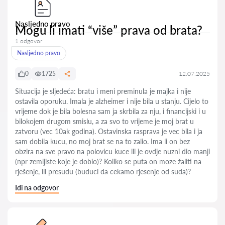
Nasljedno pravo
Mogu li imati “više” prava od brata?
1 odgovor
Nasljedno pravo
0
1725
12.07.2025
Situacija je sljedeća: bratu i meni preminula je majka i nije
ostavila oporuku. Imala je alzheimer i nije bila u stanju. Cijelo to
vrijeme dok je bila bolesna sam ja skrbila za nju, i financijski i u
bilokojem drugom smislu, a za svo to vrijeme je moj brat u
zatvoru (vec 10ak godina). Ostavinska rasprava je vec bila i ja
sam dobila kucu, no moj brat se na to zalio. Ima li on bez
obzira na sve pravo na polovicu kuce ili je ovdje nuzni dio manji
(npr zemljiste koje je dobio)? Koliko se puta on moze žaliti na
rješenje, ili presudu (buduci da cekamo rjesenje od suda)?
Idi na odgovor