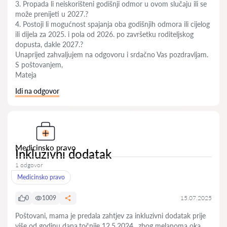
3. Propada li neiskorišteni godišnji odmor u ovom slučaju ili se
može prenijeti u 2027.?
4. Postoji li mogućnost spajanja oba godišnjih odmora ili cijelog
ili dijela za 2025. i pola od 2026. po završetku roditeljskog
dopusta, dakle 2027.?
Unaprijed zahvaljujem na odgovoru i srdačno Vas pozdravljam.
S poštovanjem,
Mateja
Idi na odgovor
Medicinsko pravo
Inkluzivni dodatak
1 odgovor
Medicinsko pravo
0
1009
15.07.2025
Poštovani, mama je predala zahtjev za inkluzivni dodatak prije
više od godinu dana,točnije 12.5.2024. ,zbog melanoma oka