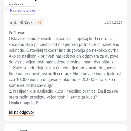
1 odgovor
Nasljedno pravo
1
1287
14.04.2025
Poštovani,
Ostavitelj je bio korisnik naknade za smještaj kod centra za
socijalnu skrb pa centar od nasljednika potražuje za navedenu
naknadu. Ostavitelj također ima dugovanja po nekoliko ovrha.
Ako se nasljednik prihvati nasljedstva on odgovara za dugove
do visine vrijednosti naslijeđene imovine. Imam dva pitanja:
1. Kako se određuje kojim će redoslijedom vraćati dugove tj.
tko ima prednost( ovrhe ili centar)? Ako imovine ima vrijednost
cca 10.000 eura, a dugovanje ukupno je 20.000 eura kako i
kome ne platiti sav dug?
2. Nasljednik je naslijedio kuću i nekoliko oranica. Da li za sve
mora raditi procienu vrijednosti ili samo za kuću?
Hvala unaprijed!
Idi na odgovor