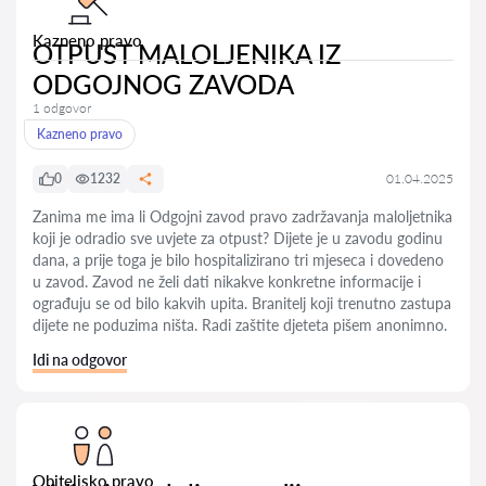
Kazneno pravo
OTPUST MALOLJENIKA IZ
ODGOJNOG ZAVODA
1 odgovor
Kazneno pravo
0
1232
01.04.2025
Zanima me ima li Odgojni zavod pravo zadržavanja maloljetnika
koji je odradio sve uvjete za otpust? Dijete je u zavodu godinu
dana, a prije toga je bilo hospitalizirano tri mjeseca i dovedeno
u zavod. Zavod ne želi dati nikakve konkretne informacije i
ograđuju se od bilo kakvih upita. Branitelj koji trenutno zastupa
dijete ne poduzima ništa. Radi zaštite djeteta pišem anonimno.
Idi na odgovor
Obiteljsko pravo