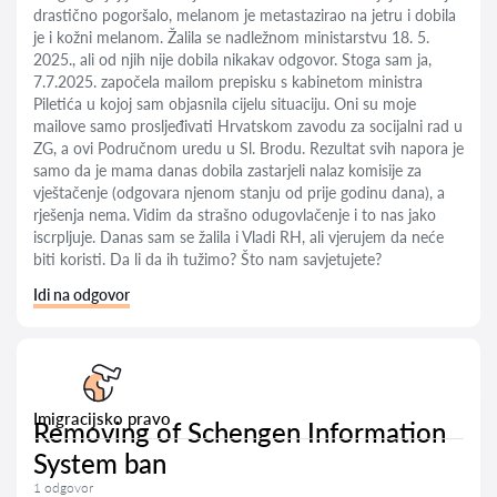
drastično pogoršalo, melanom je metastazirao na jetru i dobila
je i kožni melanom. Žalila se nadležnom ministarstvu 18. 5.
2025., ali od njih nije dobila nikakav odgovor. Stoga sam ja,
7.7.2025. započela mailom prepisku s kabinetom ministra
Piletića u kojoj sam objasnila cijelu situaciju. Oni su moje
mailove samo prosljeđivati Hrvatskom zavodu za socijalni rad u
ZG, a ovi Područnom uredu u Sl. Brodu. Rezultat svih napora je
samo da je mama danas dobila zastarjeli nalaz komisije za
vještačenje (odgovara njenom stanju od prije godinu dana), a
rješenja nema. Vidim da strašno odugovlačenje i to nas jako
iscrpljuje. Danas sam se žalila i Vladi RH, ali vjerujem da neće
biti koristi. Da li da ih tužimo? Što nam savjetujete?
Idi na odgovor
Imigracijsko pravo
Removing of Schengen Information
System ban
1 odgovor