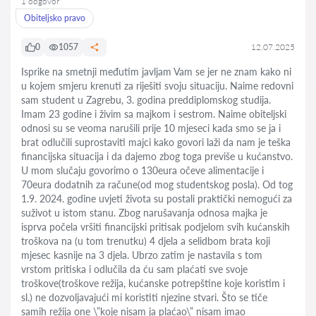
1 odgovor
Obiteljsko pravo
0
1057
12.07.2025
Isprike na smetnji međutim javljam Vam se jer ne znam kako ni
u kojem smjeru krenuti za riješiti svoju situaciju. Naime redovni
sam student u Zagrebu, 3. godina preddiplomskog studija.
Imam 23 godine i živim sa majkom i sestrom. Naime obiteljski
odnosi su se veoma narušili prije 10 mjeseci kada smo se ja i
brat odlučili suprostaviti majci kako govori laži da nam je teška
financijska situacija i da dajemo zbog toga previše u kućanstvo.
U mom slučaju govorimo o 130eura očeve alimentacije i
70eura dodatnih za račune(od mog studentskog posla). Od tog
1.9. 2024. godine uvjeti života su postali praktički nemogući za
suživot u istom stanu. Zbog narušavanja odnosa majka je
isprva počela vršiti financijski pritisak podjelom svih kućanskih
troškova na (u tom trenutku) 4 djela a selidbom brata koji
mjesec kasnije na 3 djela. Ubrzo zatim je nastavila s tom
vrstom pritiska i odlučila da ću sam plaćati sve svoje
troškove(troškove režija, kućanske potrepštine koje koristim i
sl.) ne dozvoljavajući mi koristiti njezine stvari. Što se tiče
samih režija one \”koje nisam ja plaćao\” nisam imao