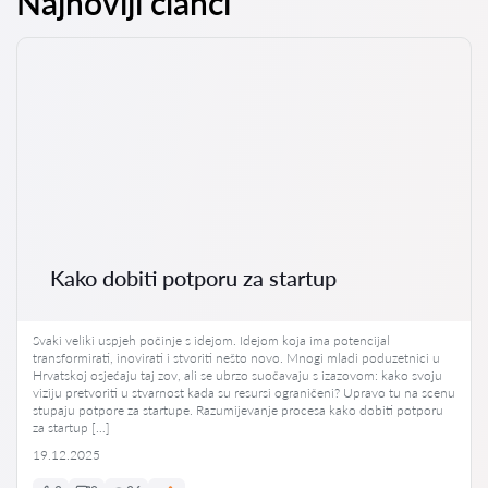
Najnoviji članci
Kako dobiti potporu za startup
Svaki veliki uspjeh počinje s idejom. Idejom koja ima potencijal
transformirati, inovirati i stvoriti nešto novo. Mnogi mladi poduzetnici u
Hrvatskoj osjećaju taj zov, ali se ubrzo suočavaju s izazovom: kako svoju
viziju pretvoriti u stvarnost kada su resursi ograničeni? Upravo tu na scenu
stupaju potpore za startupe. Razumijevanje procesa kako dobiti potporu
za startup […]
19.12.2025