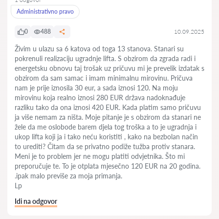
Administrativno pravo
0
488
10.09.2025
Živim u ulazu sa 6 katova od toga 13 stanova. Stanari su
pokrenuli realizaciju ugradnje lifta. S obzirom da zgrada radi i
energetsku obnovu taj trošak uz pričuvu mi je prevelik izdatak s
obzirom da sam samac i imam minimalnu mirovinu. Pričuva
nam je prije iznosila 30 eur, a sada iznosi 120. Na moju
mirovinu koja realno iznosi 280 EUR država nadoknađuje
razliku tako da ona iznosi 420 EUR. Kada platim samo pričuvu
ja više nemam za ništa. Moje pitanje je s obzirom da stanari ne
žele da me oslobode barem djela tog troška a to je ugradnja i
ukop lifta koji ja i tako neću koristiti , kako na bezbolan način
to urediti? Čitam da se privatno podiže tužba protiv stanara.
Meni je to problem jer ne mogu platiti odvjetnika. Što mi
preporučuje te. To je otplata mjesečno 120 EUR na 20 godina.
.ipak malo previše za moja primanja.
Lp
Idi na odgovor