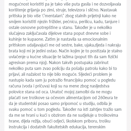
mogućnost koristiti pa je tako više puta gasila i ne dozvoljavala
korištenje grijanja po zimi, struje, televizora i slično. Nastavak
pritiska je bio više \”mentalan\” zbog stalnih prijetnji kako ne
smijem koristiti njezin frižider, pećnicu, perilicu, kadu, tanjure i
ostale osnovne potrepštine u stanu. Također je u nekoliko
slučajeva zaključavala dijelove stana poput dnevne sobe i
kuhinje te kupaone. Zatim je nastavila sa emocionalnim
pritiskom udaljavajući me od sestre, bake, ujaka,djeda i nakraju
brata koji mi je jedini ostao. Način kojim je to postizala je stalno
uvlačenje u kućne situacije te lažima (poput tih da sam fizički
agresivan prema njoj). Nakon takvih postupaka zabrinut
nekoliko puta sam zvao policiju da pošalju patrolu kako bi to
prijavi, ali nažalost to nije bilo moguće. Sljedeći problem je
nastupio kada sam ju potražio financijsku pomoć u pogledu
računa (voda i pričuva) koji su na mene zbog nasljedstva
polovice stana od oca. Unatoč mojoj zamolbi da ne mogu
plaćati sve troškove sa očevom alimentacijom od 260eura te
da je studentski posao samo pripomoć u studiju, odbila je
svaku pomoć u tom pogledu. Također na isti zahtjev tražio sam
da me se hrani u kući s obzirom da ne sudjeluje u troškovima
hrane, dijela režija, obući odjeći, školskom priboru, trošku
instrukcija i dodatnih fakultetskih edukacija, terenskim