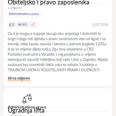
Obiteljsko i pravo zaposlenika
1 odgovor
Administrativno pravo
1
363
12.07.2025
Da li je moguce trajanje slucaja oko smjestaja i dobrobiti te
brige i njege mlt djeteta s down syndromom vise od 4god i na
temelju rekla kazala navoda i kleveta u jednom.pogledu CZZSa.
A za to vrijeme dijete rodj.u Zgu biva smjesteno u CRZ
Pustodol podruznica Varaždin s reg.posjetama u vrijeme
nemogucim ispuniti riditeljima koji rade i zive u Zagrebu. Nijada
saslusani bez konretnih fakta ceka se odluka 3.sutkinje o
TRAJNOM LISENJU RODITELJSKIH PRAVA I DUZNOSTI.
Idi na odgovor
Administrativno pravo
Ugradnja lifta
1 odgovor