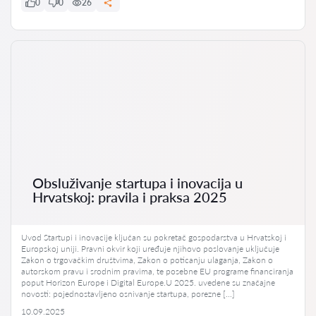
0
0
26
Obsluživanje startupa i inovacija u
Hrvatskoj: pravila i praksa 2025
Uvod Startupi i inovacije ključan su pokretač gospodarstva u Hrvatskoj i
Europskoj uniji. Pravni okvir koji uređuje njihovo poslovanje uključuje
Zakon o trgovačkim društvima, Zakon o poticanju ulaganja, Zakon o
autorskom pravu i srodnim pravima, te posebne EU programe financiranja
poput Horizon Europe i Digital Europe.U 2025. uvedene su značajne
novosti: pojednostavljeno osnivanje startupa, porezne […]
10.09.2025