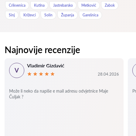
Crikvenica
Kutina
Jastrebarsko
Metković
Zabok
Sinj
Križevci
Solin
Županja
Garešnica
Najnovije recenzije
Vladimir Gizdavić
V
28.04.2026
Može li neko da napiše e mail adresu odvjetnice Maje
P
Čuljak ?