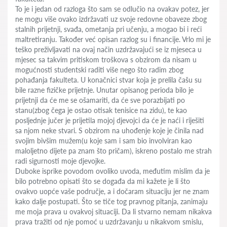
To je i jedan od razloga što sam se odlučio na ovakav potez, jer
ne mogu više ovako izdržavati uz svoje redovne obaveze zbog
stalnih prijetnji, svađa, ometanja pri učenju, a mogao bi i reći
maltretiranju. Također već opisan razlog su i financije. Vrlo mi je
teško preživljavati na ovaj način uzdržavajući se iz mjeseca u
mjesec sa takvim pritiskom troškova s obzirom da nisam u
mogućnosti studentski raditi više nego što radim zbog
pohađanja fakulteta. U konačnici stvar koja je prelila čašu su
bile razne fizičke prijetnje. Unutar opisanog perioda bilo je
prijetnji da će me se ošamariti, da će sve porazbijati po
stanu(zbog čega je ostao otisak tenisice na zidu), te kao
posljednje jučer je prijetila mojoj djevojci da će je naći i riješiti
sa njom neke stvari. S obzirom na uhođenje koje je činila nad
svojim bivšim mužem(u koje sam i sam bio involviran kao
maloljetno dijete pa znam što pričam), iskreno postalo me strah
radi sigurnosti moje djevojke.
Duboke isprike povodom ovoliko uvoda, međutim mislim da je
bilo potrebno opisati što se događa da mi kažete je li što
ovakvo uopće vaše područje, a i dočaram situaciju jer ne znam
kako dalje postupati. Što se tiče tog pravnog pitanja, zanimaju
me moja prava u ovakvoj situaciji. Da li stvarno nemam nikakva
prava tražiti od nje pomoć u uzdržavanju u nikakvom smislu,