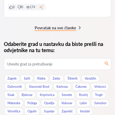
0
0
174
Povratak na sve članke
Odaberite grad u nastavku da biste prešli na
odvjetnike na tu temu:
Zagreb
Split
Rijeka
Zadar
Šibenik
Varaždin
Dubrovnik
Slavonski Brod
Karlovac
Čakovec
Vinkovci
Sisak
Bjelovar
Koprivnica
Sesvete
Rovinj
Trogir
Makarska
Požega
Opatija
Vukovar
Labin
Samobor
Virovitica
Ogulin
Supetar
Zaprešić
Imotski