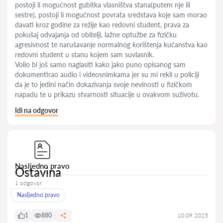
postoji li mogućnost gubitka vlasništva stana(putem nje ili
sestre), postoji li mogućnost povrata sredstava koje sam morao
davati kroz godine za režije kao redovni student, prava za
pokušaj odvajanja od obitelji, lažne optužbe za fizičku
agresivnost te narušavanje normalnog korištenja kućanstva kao
redovni student u stanu kojem sam suvlasnik.
Volio bi još samo naglasiti kako jako puno opisanog sam
dokumentirao audio i videosnimkama jer su mi rekli u policiji
da je to jedini način dokazivanja svoje nevinosti u fizičkom
napadu te u prikazu stvarnosti situacije u ovakvom suživotu.
Idi na odgovor
Nasljedno pravo
Ostavina
1 odgovor
Nasljedno pravo
1
880
10.09.2025