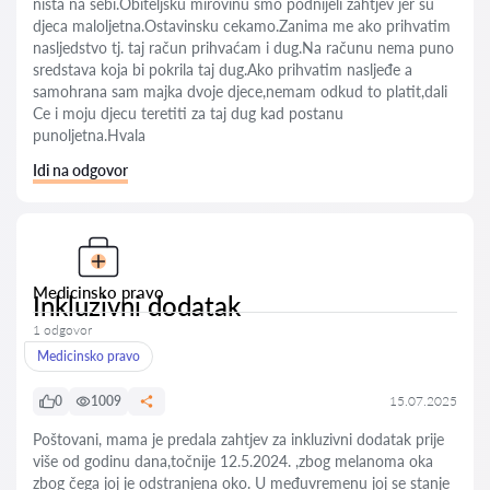
nista na sebi.Obiteljsku mirovinu smo podnijeli zahtjev jer su
djeca maloljetna.Ostavinsku cekamo.Zanima me ako prihvatim
nasljedstvo tj. taj račun prihvaćam i dug.Na računu nema puno
sredstava koja bi pokrila taj dug.Ako prihvatim nasljeđe a
samohrana sam majka dvoje djece,nemam odkud to platit,dali
Ce i moju djecu teretiti za taj dug kad postanu
punoljetna.Hvala
Idi na odgovor
Medicinsko pravo
Inkluzivni dodatak
1 odgovor
Medicinsko pravo
0
1009
15.07.2025
Poštovani, mama je predala zahtjev za inkluzivni dodatak prije
više od godinu dana,točnije 12.5.2024. ,zbog melanoma oka
zbog čega joj je odstranjena oko. U međuvremenu joj se stanje