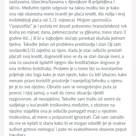
nastavama, izlascima/kavama s djevojkom ili prijateljima i
slično. Međutim njezin odgovor na takvu molbu bio je kako
ona nije obavezna mene hraniti jer plaća kredit, dio režija i moj
mobitel(koji plaća od 1./2. mjeseca). Mojom upornošću
\”popustila\” je i počela mi davati pokvarenu hranu(isteknut rok
kruha po mjesec dana, pekmez/putar sa gljivama, meso staro 3
godine itd…) ili bi u najboljem slučaju ponekad skuhala jednom
tjedno. Također jedan od problema predstavlja i stan čiji sam
suvlasnik(1/2) zajedno sa njom. Kada je otac odlučio prestati
plaćati svoj kredit, dogovorili smo se da se stan daruje meni, a
ona će zauzvrat isplatiti njegov dio kredita(takav dogovor je
ona striktno inzistirala). Problem je u tome što su konstantne
prijetnje oko toga kako je stan njezin, kako ću biti izbačen, kako
nemam pravo koristiti prostorije i namještaj/tehniku u njemu
jer je to sve njezino. Obratio sam se mnogobrojno puta za
pomoć i njoj samoj, u nadi da ćemo situaciju riješiti
razgovorom, ali neuspješno. Također sam tražio od sestre da
sudjeluje u kućanskih troškovima međutim, s obzirom na
njezino stajalište ona je odlučila pomagati majci u njezinim
troškovima, ali mene u potpunosti ignorirati. Čak sam zatražio
da me se isplati iz stana kako bi se mogao odseliti jer je ovakav
suživot gotovo nemoguć i pate mi svakodnevne obaveze poput
fakulteta.