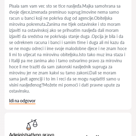
Pisala sam vam vec sto se tice nasljeđa.Majka samohrana sa
dvoje djece,iznenada preminuo suprug.Imovine nema samo
racun u banci koji ne pokriva dug od agencije.Obiteljska
mirovina pokrenuta.Zanima me tijek ostavinske i sto moram
izjaviti na ostavinskoj ako se prihvatim nasljeđa dali moram
izjaviti da sredstva ne pokrivaju stanje duga .Opcija je bila i da
se odreknem racuna i banci i samim time i duga ali mi kazu da
se ne mogu odreci i ime svoje malodobne djece i ne znam hoce
li mi to utjecat na mirovinu obiteljsku.Isto tako muz ima staza i
i Italiji pa me zanima ako i tamo ostvarimo pravo za mirovinu
hoce li me traziti da sam zakonski nasljednik supruga za
mirovinu jer ne znam kakvi su tamo zakoni.Dali se moram
sama javit agenciji i to im i reci da se mogu naplatiti samo u
visini nasljeđenog?Možete mi pomoći i dati pravne upute za
ostavinsku.
Idi na odgovor
Administrativno pravo