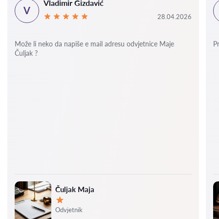
Vladimir Gizdavić
V
28.04.2026
Može li neko da napiše e mail adresu odvjetnice Maje
P
Čuljak ?
Čuljak Maja
Ocjena:
Odvjetnik