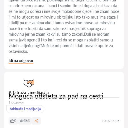
se odreknem racuna i banci i samim time i duga ali mi kazu da
se ne mogu odreci i ime svoje malodobne djece i ne znam hoce
li mi to utjecat na mirovinu obiteljsku.Isto tako muz ima staza i
i Italiji pa me zanima ako i tamo ostvarimo pravo za mirovinu
hoce li me traziti da sam zakonski nasljednik supruga za
mirovinu jer ne znam kakvi su tamo zakoni.Dali se moram
sama javit agenciji i to im i reci da se mogu naplatiti samo u
visini nasljeđenog?Možete mi pomoći i dati pravne upute za
ostavinsku.
Idi na odgovor
Arbitraža i medijacija
Moguća odšteta za pad na cesti
1 odgovor
Arbitraža i medijacija
0
363
10.09.2025