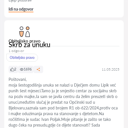
Idi na odgovor
Obiteljsko pravo
Skrb za unuku
1 odgovor
Obiteljsko pravo
2
1696
11.05.2025
Poštovani,
moja šestogodišnja unuka se nalazi u Dječjem domu Lipik već
punih šest mjeseci.Tamo ju je smjestio centar za socijalnu skrb
na poziv majke.Ja sam se javila centru da želim preuzeti skrb o
unuci,međutim slučaj je predat na Općinski sud u
Bjelovaru,saznala sam pod brojem R1 ob-622/2024,protiv oca
i majke oduzimanja prava na stanovanje s djetetom.Na
ročištima je sudac Ivan Poljak.Moje pitanje je zašto se tako
dugo čeka na presudu,gdje će dijete stanovati? Sada