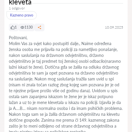
kleveta
1 odgovor
Kazneno pravo
1
1130
10.09.2025
Poštovani,
Molim Vas za svjet kako postupiti dalje., Naime određena
ženska osoba me prijavila na policiji za nametljivo ponašanje,
nakon saslušanja na državnom odvjetništvu, državno
odvjetništvo je taj predmet toj ženskoj osobi odbacilo(naravno
lažni iskazi te žene). Dotična gđa se žalila na odluku državnog
odvjetništva te sam ja opet pozvana na državno odvjetništvo
na saslušanje. Nakon mog saslušanja tražila sam uvid u spi
(nisam ni znala točan razlog zbog kojeg sam pozvana jer je od
te njezine prijave prošlo više od godinu dana). Uvidom u spis
ostala sam zapanjena iskazom te žene jer je iskaz potpuno
lažan a uz to je mene klevetala u iskazu na policiji. Izjavila je da
ja A….B… nisam normalna osoba i da imam psihičkih problema.
Nakon toga sam se ja žalila državnom odvjetništvu na klevetu
dotične gospođe. Zanima me prema čl 149. kaznenog zakona
zašto je to meni odbijeno od strane državnog odvjetništva a
imaju njezinu izjavu sa policijskog zapisnika.