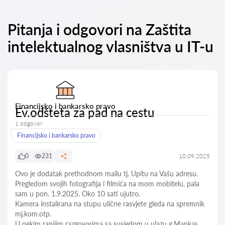
Pitanja i odgovori na Zaštita
intelektualnog vlasništva u IT-u
Financijsko i bankarsko pravo
Ev.odšteta za pad na cestu
1 odgovor
Financijsko i bankarsko pravo
0
231
10.09.2025
Ovo je dodatak prethodnom mailu tj. Upitu na Vašu adresu.
Pregledom svojih fotografija i filmića na mom mobitelu, pala
sam u pon. 1.9.2025. Oko 10 sati ujutro.
Kamera instalirana na stupu ulične rasvjete gleda na spremnik
mj.kom.otp.
U nekim ranijim razgovorima sa susjedom u ulazu g.Mankas