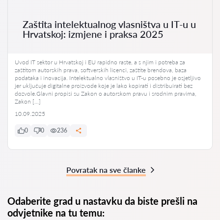
Zaštita intelektualnog vlasništva u IT-u u
Hrvatskoj: izmjene i praksa 2025
Uvod IT sektor u Hrvatskoj i EU rapidno raste, a s njim i potreba za
zaštitom autorskih prava, softverskih licenci, zaštite brendova, baza
podataka i inovacija. Intelektualno vlasništvo u IT-u posebno je osjetljivo
jer uključuje digitalne proizvode koje je lako kopirati i distribuirati bez
dozvole.Glavni propisi su Zakon o autorskom pravu i srodnim pravima,
Zakon […]
10.09.2025
0
0
236
Povratak na sve članke
Odaberite grad u nastavku da biste prešli na
odvjetnike na tu temu: