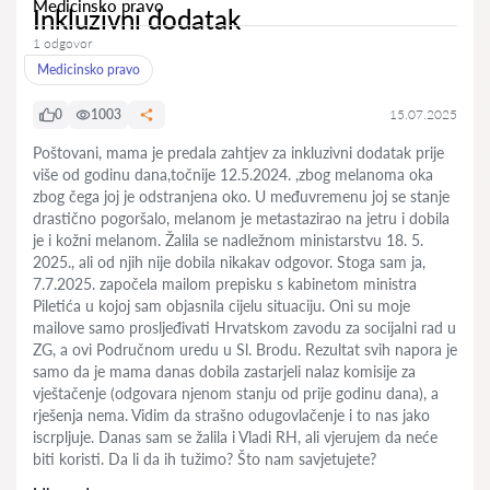
Medicinsko pravo
Inkluzivni dodatak
1 odgovor
Medicinsko pravo
0
1003
15.07.2025
Poštovani, mama je predala zahtjev za inkluzivni dodatak prije
više od godinu dana,točnije 12.5.2024. ,zbog melanoma oka
zbog čega joj je odstranjena oko. U međuvremenu joj se stanje
drastično pogoršalo, melanom je metastazirao na jetru i dobila
je i kožni melanom. Žalila se nadležnom ministarstvu 18. 5.
2025., ali od njih nije dobila nikakav odgovor. Stoga sam ja,
7.7.2025. započela mailom prepisku s kabinetom ministra
Piletića u kojoj sam objasnila cijelu situaciju. Oni su moje
mailove samo prosljeđivati Hrvatskom zavodu za socijalni rad u
ZG, a ovi Područnom uredu u Sl. Brodu. Rezultat svih napora je
samo da je mama danas dobila zastarjeli nalaz komisije za
vještačenje (odgovara njenom stanju od prije godinu dana), a
rješenja nema. Vidim da strašno odugovlačenje i to nas jako
iscrpljuje. Danas sam se žalila i Vladi RH, ali vjerujem da neće
biti koristi. Da li da ih tužimo? Što nam savjetujete?