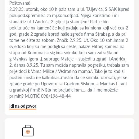
Poštovana!
2.09.25. utorak, oko 10 h pala sam u ul. T.Ujevića, SISAK ispred
polupod.spremnika za mj.kom.otpad. Njega koristimo i mi
stanari iz ul. I.Andrića 2 gdje i ja stanujem! Pad je bio
pokliznuće na kamenčiće koji padaju sa kamiona koji već cca 2
god. grade 2 zgrade ispred naše zgređe firma Strabag, a da pri
tome ne čiste za sobom. Znači: 2.9.25. Ut. Oko 10 sati.Imam 2
svjedoka koji su me podigli sa ceste, nalaze Hitne; kamera na
stupu od Komunalca sig.ima snimku koju sam zatražila od
g.Mankas Igora tj. supruge Mateje – susjedi u zgradi I.Andrića
2, danas 8.9.25. Tu sam možda napravila pogrešku, trebala sam
prije doći k Vama Milice / Vedranina mama/. Tako je to kad si
pošten i ništa ne kalkuliraš..mislim da će snimku obrisati, jer se
zgrade grade po Ugovoru sa Gradom Siskom, a Mankas I. radi
u gradskoj firmi! Ništa ne prejudiciram…. da li me možete
primiti? M.OTIĆ 098/196-48-44
Idi na odgovor