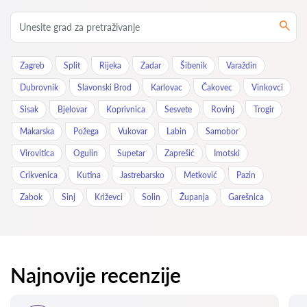
Zagreb
Split
Rijeka
Zadar
Šibenik
Varaždin
Dubrovnik
Slavonski Brod
Karlovac
Čakovec
Vinkovci
Sisak
Bjelovar
Koprivnica
Sesvete
Rovinj
Trogir
Makarska
Požega
Vukovar
Labin
Samobor
Virovitica
Ogulin
Supetar
Zaprešić
Imotski
Crikvenica
Kutina
Jastrebarsko
Metković
Pazin
Zabok
Sinj
Križevci
Solin
Županja
Garešnica
Najnovije recenzije