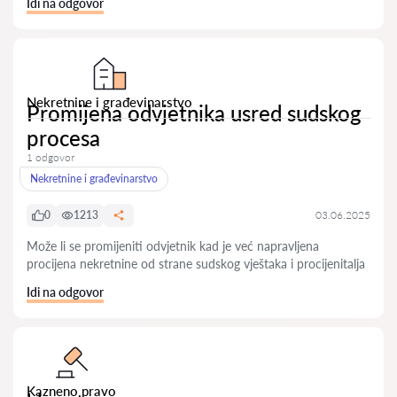
Idi na odgovor
Nekretnine i građevinarstvo
Promijena odvjetnika usred sudskog
procesa
1 odgovor
Nekretnine i građevinarstvo
0
1213
03.06.2025
Može li se promijeniti odvjetnik kad je već napravljena
procijena nekretnine od strane sudskog vještaka i procijenitalja
Idi na odgovor
Kazneno pravo