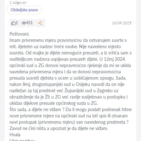
1 odgovor
Obiteljsko pravo
1
451
10.09.2025
Poštovani,
Imam privremenu mjeru pravomoćnu da ostvarujem susrte s
mlt. djetetm uz nadzor treće osobe. Nije navedeno mjesto
susreta. Od majke je dijete nemoguće preuzeti, a iz vrtića sam s
voditeljicom nadzora uspijevao preuzeti dijete. U 12mj 2024.
općinski sud u ZG donosi nepravmoćno rješenje da mi se ukida
navedena privremena mjera i da se donosi nepravomoćna
presuda susreti djeteta s ocem u uobičajenom opsegu. Sada,
nakon 8mj, drugostupanjski sud u Osijeku navodi da on nije
nadležan za taj predmet već Županijski sud u Zagrebu uz
obrazloženje da je ŽS u ZG već ranije sudjelovao u postupku i
ukidao dijelove presude općinskog suda u ZG.
Što sada, a dijete ne viđam ? Da li mogu poslati podnesak hitne
nove privremene mjere na općinski sud na isti spis ili otvaram
novi postupak (privremenu mjeru) van navedenog predmeta ?
Zavod ne čini ništa a upoznat je da dijete ne viđam.
Hvala
Lijep pozdrav