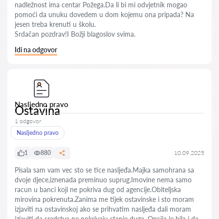
nadležnost ima centar Požega.Da li bi mi odvjetnik mogao
pomoći da unuku dovedem u dom kojemu ona pripada? Na
jesen treba krenuti u školu.
Srdačan pozdrav!I Božji blagoslov svima.
Idi na odgovor
Nasljedno pravo
Ostavina
1 odgovor
Nasljedno pravo
1
880
10.09.2025
Pisala sam vam vec sto se tice nasljeđa.Majka samohrana sa
dvoje djece,iznenada preminuo suprug.Imovine nema samo
racun u banci koji ne pokriva dug od agencije.Obiteljska
mirovina pokrenuta.Zanima me tijek ostavinske i sto moram
izjaviti na ostavinskoj ako se prihvatim nasljeđa dali moram
izjaviti da sredstva ne pokrivaju stanje duga .Opcija je bila i da