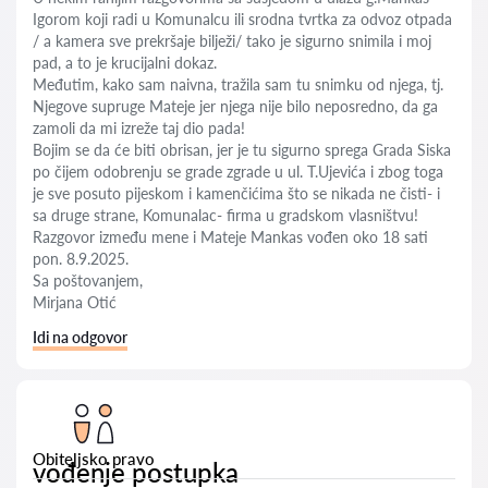
Igorom koji radi u Komunalcu ili srodna tvrtka za odvoz otpada
/ a kamera sve prekršaje bilježi/ tako je sigurno snimila i moj
pad, a to je krucijalni dokaz.
Međutim, kako sam naivna, tražila sam tu snimku od njega, tj.
Njegove supruge Mateje jer njega nije bilo neposredno, da ga
zamoli da mi izreže taj dio pada!
Bojim se da će biti obrisan, jer je tu sigurno sprega Grada Siska
po čijem odobrenju se grade zgrade u ul. T.Ujevića i zbog toga
je sve posuto pijeskom i kamenčićima što se nikada ne čisti- i
sa druge strane, Komunalac- firma u gradskom vlasništvu!
Razgovor između mene i Mateje Mankas vođen oko 18 sati
pon. 8.9.2025.
Sa poštovanjem,
Mirjana Otić
Idi na odgovor
Obiteljsko pravo
vođenje postupka