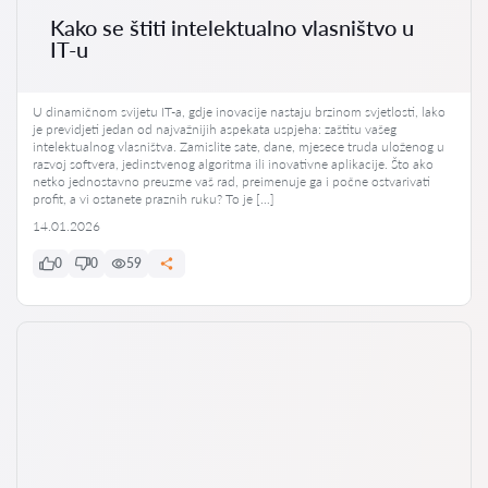
Kako se štiti intelektualno vlasništvo u
IT-u
U dinamičnom svijetu IT-a, gdje inovacije nastaju brzinom svjetlosti, lako
je previdjeti jedan od najvažnijih aspekata uspjeha: zaštitu vašeg
intelektualnog vlasništva. Zamislite sate, dane, mjesece truda uloženog u
razvoj softvera, jedinstvenog algoritma ili inovativne aplikacije. Što ako
netko jednostavno preuzme vaš rad, preimenuje ga i počne ostvarivati
profit, a vi ostanete praznih ruku? To je […]
14.01.2026
0
0
59