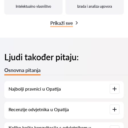
Intelektualno vlasništvo
Izrada i analiza ugovora
Prikaži sve
Ljudi također pitaju:
Osnovna pitanja
Najbolji pravnici u Opatija
Imamo popis najboljih pravnika u Opatija s potpunim
Recenzije odvjetnika u Opatija
informacijama. Cijene, recenzije, telefonski brojevi i adrese.
Na našoj platformi prikupljamo stvarne recenzije o
Koliko košta konzultacija s odvjetnikom u