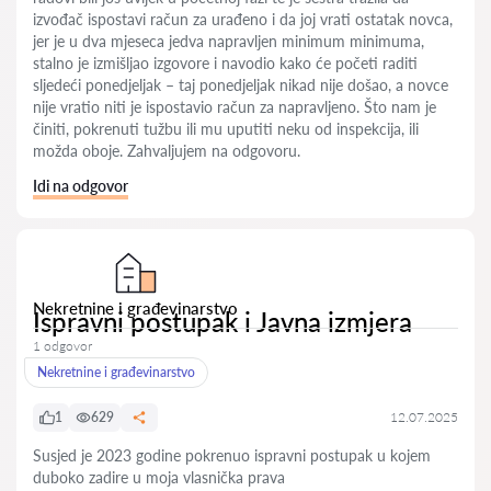
izvođač ispostavi račun za urađeno i da joj vrati ostatak novca,
jer je u dva mjeseca jedva napravljen minimum minimuma,
stalno je izmišljao izgovore i navodio kako će početi raditi
sljedeći ponedjeljak – taj ponedjeljak nikad nije došao, a novce
nije vratio niti je ispostavio račun za napravljeno. Što nam je
činiti, pokrenuti tužbu ili mu uputiti neku od inspekcija, ili
možda oboje. Zahvaljujem na odgovoru.
Idi na odgovor
Nekretnine i građevinarstvo
Ispravni postupak i Javna izmjera
1 odgovor
Nekretnine i građevinarstvo
1
629
12.07.2025
Susjed je 2023 godine pokrenuo ispravni postupak u kojem
duboko zadire u moja vlasnička prava