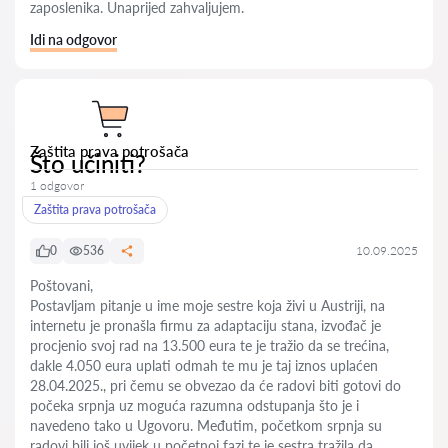
zaposlenika. Unaprijed zahvaljujem.
Idi na odgovor
Zaštita prava potrošača
Što učiniti?
1 odgovor
Zaštita prava potrošača
0
536
10.09.2025
Poštovani,
Postavljam pitanje u ime moje sestre koja živi u Austriji, na
internetu je pronašla firmu za adaptaciju stana, izvođač je
procjenio svoj rad na 13.500 eura te je tražio da se trećina,
dakle 4.050 eura uplati odmah te mu je taj iznos uplaćen
28.04.2025., pri čemu se obvezao da će radovi biti gotovi do
počeka srpnja uz moguća razumna odstupanja što je i
navedeno tako u Ugovoru. Međutim, početkom srpnja su
radovi bili još uvijek u početnoj fazi te je sestra tražila da