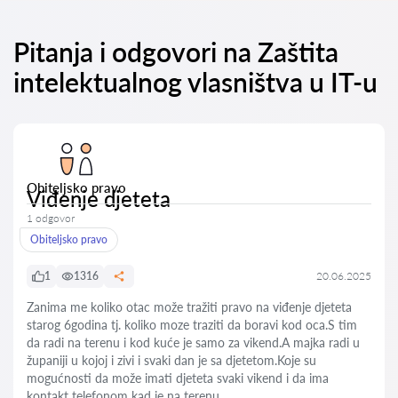
Pitanja i odgovori na Zaštita
intelektualnog vlasništva u IT-u
Obiteljsko pravo
Viđenje djeteta
1 odgovor
Obiteljsko pravo
1
1316
20.06.2025
Zanima me koliko otac može tražiti pravo na viđenje djeteta
starog 6godina tj. koliko moze traziti da boravi kod oca.S tim
da radi na terenu i kod kuće je samo za vikend.A majka radi u
županiji u kojoj i zivi i svaki dan je sa djetetom.Koje su
mogućnosti da može imati djeteta svaki vikend i da ima
kontakt telefonom kad je na terenu.