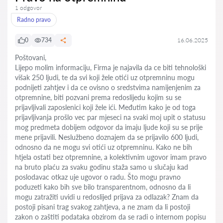
1 odgovor
Radno pravo
0
734
16.06.2025
Poštovani,
Lijepo molim informaciju, Firma je najavila da ce biti tehnološki
višak 250 ljudi, te da svi koji žele otići uz otpremninu mogu
podnijeti zahtjev i da ce ovisno o sredstvima namijenjenim za
otpremnine, biti pozvani prema redoslijedu kojim su se
prijavljivali zaposlenici koji žele ići. Međutim kako je od toga
prijavljivanja prošlo vec par mjeseci na svaki moj upit o statusu
mog predmeta dobijem odgovor da imaju ljude koji su se prije
mene prijavili. Neslužbeno doznajem da se prijavilo 600 ljudi,
odnosno da ne mogu svi otići uz otpremninu. Kako ne bih
htjela ostati bez otpremnine, a kolektivnim ugovor imam pravo
na bruto plaću za svaku godinu staža samo u slučaju kad
poslodavac otkaz uje ugovor o radu. Što mogu pravno
poduzeti kako bih sve bilo transparentnom, odnosno da li
mogu zatražiti uvidi u redoslijed prijava za odlazak? Znam da
postoji pisani trag svakog zahtjeva, a ne znam da li postoji
zakon o zaštiti podataka obzirom da se radi o internom popisu