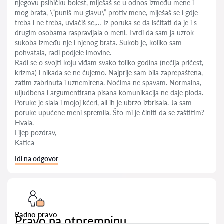
njegovu psihičku bolest, miješaš se u odnos između mene i
mog brata, \”puniš mu glavu\” protiv mene, miješaš se i gdje
treba i ne treba, uvlačiš se,… Iz poruka se da isčitati da je i s
drugim osobama raspravljala o meni. Tvrdi da sam ja uzrok
sukoba između nje i njenog brata. Sukob je, koliko sam
pohvatala, radi podjele imovine.
Radi se o svojti koju viđam svako toliko godina (nečija pričest,
krizma) i nikada se ne čujemo. Najprije sam bila zaprepaštena,
zatim zabrinuta i uznemirena. Noćima ne spavam. Normalna,
uljudbena i argumentirana pisana komunikacija ne daje ploda.
Poruke je slala i mojoj kćeri, ali ih je ubrzo izbrisala. Ja sam
poruke upućene meni spremila. Što mi je činiti da se zaštitim?
Hvala.
Lijep pozdrav,
Katica
Idi na odgovor
Radno pravo
Pravo na otpremninu