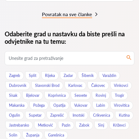
Povratak na sve članke
Odaberite grad u nastavku da biste prešli na
odvjetnike na tu temu:
Zagreb
Split
Rijeka
Zadar
Šibenik
Varaždin
Dubrovnik
Slavonski Brod
Karlovac
Čakovec
Vinkovci
Sisak
Bjelovar
Koprivnica
Sesvete
Rovinj
Trogir
Makarska
Požega
Opatija
Vukovar
Labin
Virovitica
Ogulin
Supetar
Zaprešić
Imotski
Crikvenica
Kutina
Jastrebarsko
Metković
Pazin
Zabok
Sinj
Križevci
Solin
Županja
Garešnica