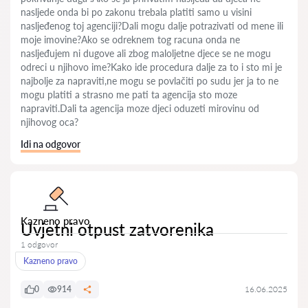
nasljede onda bi po zakonu trebala platiti samo u visini
nasljeđenog toj agenciji?Dali mogu dalje potrazivati od mene ili
moje imovine?Ako se odreknem tog racuna onda ne
nasljeđujem ni dugove ali zbog maloljetne djece se ne mogu
odreci u njihovo ime?Kako ide procedura dalje za to i sto mi je
najbolje za napraviti,ne mogu se povlačiti po sudu jer ja to ne
mogu platiti a strasno me pati ta agencija sto moze
napraviti.Dali ta agencija moze djeci oduzeti mirovinu od
njihovog oca?
Idi na odgovor
Kazneno pravo
Uvjetni otpust zatvorenika
1 odgovor
Kazneno pravo
0
914
16.06.2025