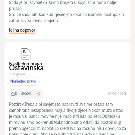
Sada je pri završetku Javna izmjera u kojoj sam puno bolje
prošao
Što će sada biti kad sud rjesenjem okonca ispravni postupak a
zatim završi Javna izmjera?
Idi na odgovor
Nasljedno pravo
Ostavinska
1 odgovor
Nasljedno pravo
0
526
10.09.2025
Pozdrav.Trebala bi savjet sto napraviti .Naime ostala sam
samohrana nezaposlena majka dvoje djece.Nakon muza ostao
je racun u banci,imovine nije imao niti ista na sebi.Obiteljsku
mirovinu smo pokrenuli.Naknadno smo otkrili da postoji dug
prema agenciji za naplatu,a sredstva na racunu nisu dovoljna za
pokrivanje duga .Ako se ja prihvatim nasljeđa da djeca ne