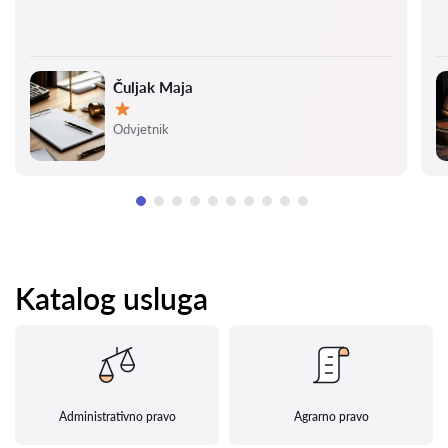
Čuljak Maja
Ocjena:
Odvjetnik
Katalog usluga
Administrativno pravo
Agrarno pravo