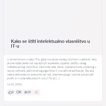
Kako se štiti intelektualno vlasništvo u
IT-u
U dinamičnom svijetu IT-a, gdje inovacije nastaju brzinom svjetlosti, lako
je previdjeti jedan od najvažnijih aspekata uspjeha: zaštitu vašeg
intelektualnog vlasništva. Zamislite sate, dane, mjesece truda uloženog u
razvoj softvera, jedinstvenog algoritma ili inovativne aplikacije. Što ako
netko jednostavno preuzme vaš rad, preimenuje ga i počne ostvarivati
profit, a vi ostanete praznih ruku? To je […]
14.01.2026
0
0
59