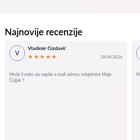
Najnovije recenzije
Vladimir Gizdavić
V
28.04.2026
Može li neko da napiše e mail adresu odvjetnice Maje
P
Čuljak ?