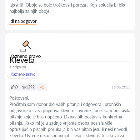
izjasniti. Oboje se boje troškova i poreza . Koja solucija bi bila
najbolja za njih oboje.
Idi na odgovor
Kazneno pravo
Kleveta
1 odgovor
Kazneno pravo
0
1292
16.06.2025
Poštovani,
Pročitala sam dobar dio vaših pitanja i odgovora i pronašla
odgovore u svezi pojmova klevete i uvrede. Jučer sam postavila
pitanje koje je bilo uopćeno. Danas bih postavila konkretna
pitanja. Kako mi je u zadnje vrijeme osoba poslala više
optužujućih pisanih poruka ja bih vas pitala jesu li neki navodi
kleveta. Uvrede neću spominjati. Jesu li klevete: ti si kriva za