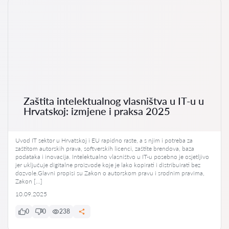
Zaštita intelektualnog vlasništva u IT-u u
Hrvatskoj: izmjene i praksa 2025
Uvod IT sektor u Hrvatskoj i EU rapidno raste, a s njim i potreba za
zaštitom autorskih prava, softverskih licenci, zaštite brendova, baza
podataka i inovacija. Intelektualno vlasništvo u IT-u posebno je osjetljivo
jer uključuje digitalne proizvode koje je lako kopirati i distribuirati bez
dozvole.Glavni propisi su Zakon o autorskom pravu i srodnim pravima,
Zakon […]
10.09.2025
0
0
238