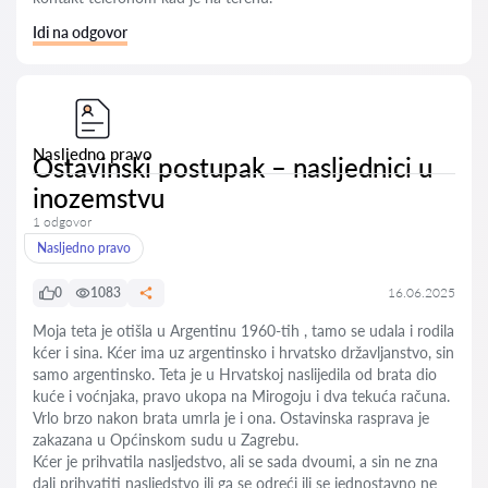
Idi na odgovor
Nasljedno pravo
Ostavinski postupak – nasljednici u
inozemstvu
1 odgovor
Nasljedno pravo
0
1083
16.06.2025
Moja teta je otišla u Argentinu 1960-tih , tamo se udala i rodila
kćer i sina. Kćer ima uz argentinsko i hrvatsko državljanstvo, sin
samo argentinsko. Teta je u Hrvatskoj naslijedila od brata dio
kuće i voćnjaka, pravo ukopa na Mirogoju i dva tekuća računa.
Vrlo brzo nakon brata umrla je i ona. Ostavinska rasprava je
zakazana u Općinskom sudu u Zagrebu.
Kćer je prihvatila nasljedstvo, ali se sada dvoumi, a sin ne zna
dali prihvatiti nasljedstvo ili ga se odreći ili se jednostavno ne