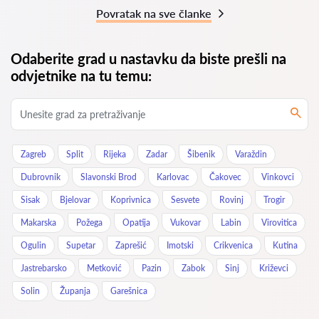
Povratak na sve članke
Odaberite grad u nastavku da biste prešli na
odvjetnike na tu temu:
Zagreb
Split
Rijeka
Zadar
Šibenik
Varaždin
Dubrovnik
Slavonski Brod
Karlovac
Čakovec
Vinkovci
Sisak
Bjelovar
Koprivnica
Sesvete
Rovinj
Trogir
Makarska
Požega
Opatija
Vukovar
Labin
Virovitica
Ogulin
Supetar
Zaprešić
Imotski
Crikvenica
Kutina
Jastrebarsko
Metković
Pazin
Zabok
Sinj
Križevci
Solin
Županja
Garešnica