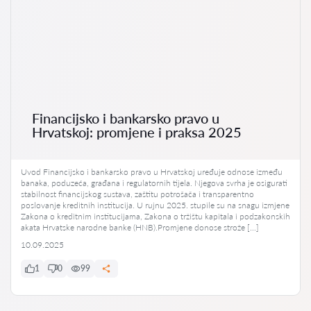
Financijsko i bankarsko pravo u
Hrvatskoj: promjene i praksa 2025
Uvod Financijsko i bankarsko pravo u Hrvatskoj uređuje odnose između
banaka, poduzeća, građana i regulatornih tijela. Njegova svrha je osigurati
stabilnost financijskog sustava, zaštitu potrošača i transparentno
poslovanje kreditnih institucija. U rujnu 2025. stupile su na snagu izmjene
Zakona o kreditnim institucijama, Zakona o tržištu kapitala i podzakonskih
akata Hrvatske narodne banke (HNB).Promjene donose strože […]
10.09.2025
1
0
99