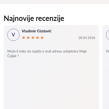
Najnovije recenzije
Vladimir Gizdavić
V
28.04.2026
Može li neko da napiše e mail adresu odvjetnice Maje
P
Čuljak ?