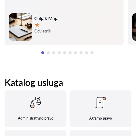
Čuljak Maja
Ocjena:
Odvjetnik
Katalog usluga
Administrativno pravo
Agrarno pravo