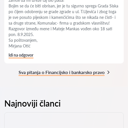
zamoli da mi izreže taj dio pada!
Bojim se da će biti obrisan, jer je tu sigurno sprega Grada Siska
po čijem odobrenju se grade zgrade u ul. T.Ujevića i zbog toga
je sve posuto pijeskom i kamenčićima što se nikada ne čisti- i
sa druge strane, Komunalac- firma u gradskom vlasništvu!
Razgovor između mene i Mateje Mankas vođen oko 18 sati
pon. 8.9.2025.
Sa poštovanjem,
Mirjana Otić
Idi na odgovor
Sva pitanja o Financijsko i bankarsko pravo
Najnoviji članci