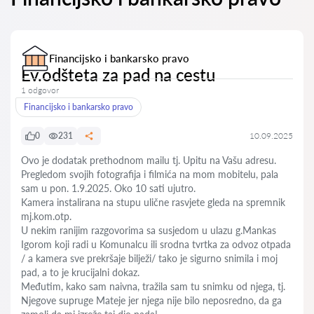
Financijsko i bankarsko pravo
Ev.odšteta za pad na cestu
1 odgovor
Financijsko i bankarsko pravo
0
231
10.09.2025
Ovo je dodatak prethodnom mailu tj. Upitu na Vašu adresu.
Pregledom svojih fotografija i filmića na mom mobitelu, pala
sam u pon. 1.9.2025. Oko 10 sati ujutro.
Kamera instalirana na stupu ulične rasvjete gleda na spremnik
mj.kom.otp.
U nekim ranijim razgovorima sa susjedom u ulazu g.Mankas
Igorom koji radi u Komunalcu ili srodna tvrtka za odvoz otpada
/ a kamera sve prekršaje bilježi/ tako je sigurno snimila i moj
pad, a to je krucijalni dokaz.
Međutim, kako sam naivna, tražila sam tu snimku od njega, tj.
Njegove supruge Mateje jer njega nije bilo neposredno, da ga