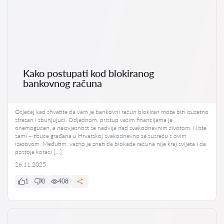
Kako postupati kod blokiranog
bankovnog računa
Osjećaj kad shvatite da vam je bankovni račun blokiran može biti izuzetno
stresan i zbunjujući. Odjednom, pristup vašim financijama je
onemogućen, a neizvjesnost se nadvija nad svakodnevnim životom. Niste
sami – tisuće građana u Hrvatskoj svakodnevno se susreću s ovim
izazovom. Međutim, važno je znati da blokada računa nije kraj svijeta i da
postoje koraci […]
26.11.2025
1
0
408