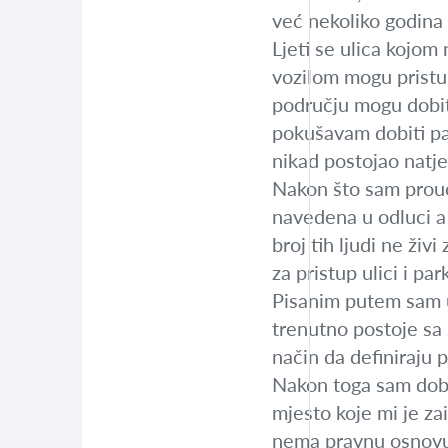
već nekoliko godina 
Ljeti se ulica kojom
vozilom mogu pristup
području mogu dobit
pokušavam dobiti par
nikad postojao natje
Nakon što sam prouči
navedena u odluci a 
broj tih ljudi ne ži
za pristup ulici i pa
Pisanim putem sam up
trenutno postoje sa 
način da definiraju 
Nakon toga sam dobi
mjesto koje mi je za
nema pravnu osnovu j