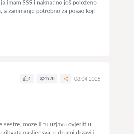
ko ja imam SSS i naknadno još položeno
ci, a zanimanje potrebno za posao koji
08.04.2025
1
1970
sestre, moze li tu uzjavu ovjeriti u
prihvata nasljedsva, u drugoj drzavi i