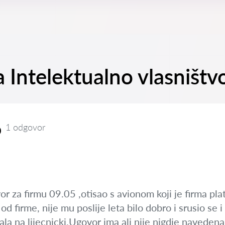
a Intelektualno vlasništv
o
1 odgovor
or za firmu 09.05 ,otisao s avionom koji je firma pl
 od firme, nije mu poslije leta bilo dobro i srusio se 
slala na lijecnicki.Ugovor ima ali nije nigdje naveden