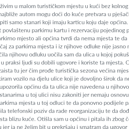
živim u malom turističkom mjestu u kući bez kolnog 
 najbliže autom mogu doći do kuće pretvara u pješač
iti samo stanari koji imaju karticu koju daje općina. 
 povlaštenu parkirnu kartu i rezervaciju pojedinog
kirno mjesto ali općina tvrdi da nema mjesta te da 
čaj za parkirna mjesta i iz njihove odluke nije jasno 
la njihovu odluku uočila sam da ulica u kojoj poku
u praksi ljudi su dobili ugovore i koriste ta mjesta. 
vi zaista tu jer čim prođe turistička sezona većina mj
rkiram vozilo na djelu ulice koji je dovoljno širok d
ozorila općinu da ta ulica nije navedena u njihovoj
stanarima u toj ulici nisu zakoniti jer nemaju osno
parkirna mjesta u toj odluci te da ponovno podijele 
la telefonski poziv da rade reorganizaciju te da do
ista blizu kuće. Otišla sam u općinu i pitala ih zbog
er ja ne želim bit u prekršaju i smatram da ugovor 