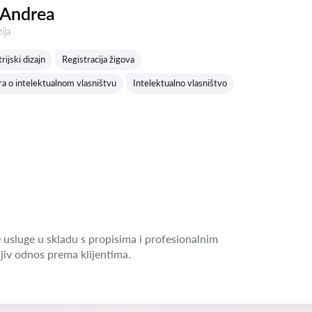
 Andrea
a:
ija
rijski dizajn
Registracija žigova
a o intelektualnom vlasništvu
Intelektualno vlasništvo
 usluge u skladu s propisima i profesionalnim
jiv odnos prema klijentima.