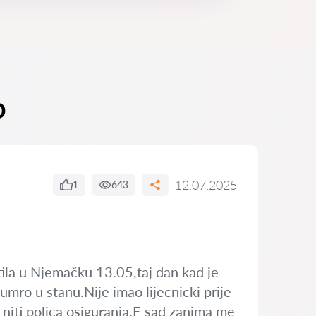
o
12.07.2025
1
643
atila u Njemačku 13.05,taj dan kad je
i umro u stanu.Nije imao lijecnicki prije
a niti polica osiguranja.E sad zanima me