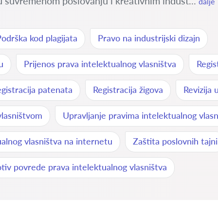
 u suvremenom poslovanju i kreativnim indust...
dalje
odrška kod plagijata
Pravo na industrijski dizajn
u
Prijenos prava intelektualnog vlasništva
Regis
gistracija patenata
Registracija žigova
Revizija 
vlasništvom
Upravljanje pravima intelektualnog vlasn
ualnog vlasništva na internetu
Zaštita poslovnih tajni
otiv povrede prava intelektualnog vlasništva