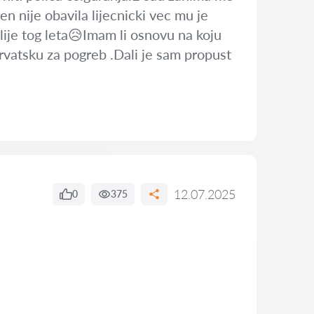
ren nije obavila lijecnicki vec mu je
lije tog leta😥Imam li osnovu na koju
Hrvatsku za pogreb .Dali je sam propust
12.07.2025
0
375