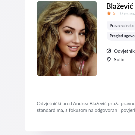
Blažević
Recenzij
5
0 recenz
Ocjena:
Pravo na indust
Pregled ugovor
Odvjetnik
Solin
Odvjetnički ured Andrea Blažević pruža pravne
standardima, s fokusom na odgovoran i povjerl