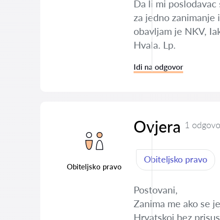
Da li mi poslodavac 
za jedno zanimanje i
obavljam je NKV, Iak
Hvala. Lp.
Idi na odgovor
Ovjera
1 odgovo
Obiteljsko pravo
Obiteljsko pravo
Postovani,
Zanima me ako se jed
Hrvatskoj bez prisus