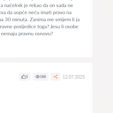
i a načelnik je rekao da on sada ne
akva da uopće neću imati pravo na
na 30 minuta. Zanima me smijem li ja
ravne posljedice toga? Jesu li osobe
ri nemaju pravnu osnovu?
12.07.2025
1
588