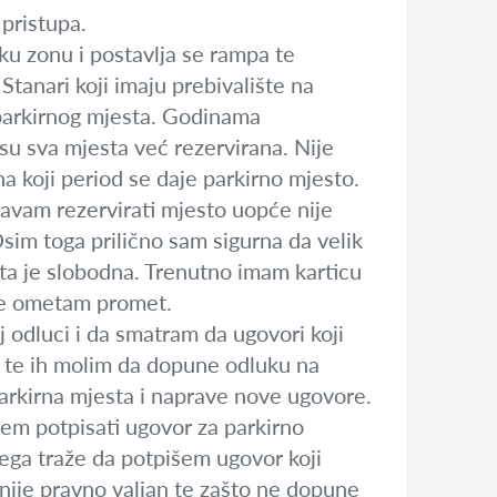
pristupa.
ku zonu i postavlja se rampa te
Stanari koji imaju prebivalište na
 parkirnog mjesta. Godinama
su sva mjesta već rezervirana. Nije
na koji period se daje parkirno mjesto.
šavam rezervirati mjesto uopće nije
Osim toga prilično sam sigurna da velik
esta je slobodna. Trenutno imam karticu
a ne ometam promet.
 odluci i da smatram da ugovori koji
vu te ih molim da dopune odluku na
parkirna mjesta i naprave nove ugovore.
đem potpisati ugovor za parkirno
 čega traže da potpišem ugovor koji
nije pravno valjan te zašto ne dopune