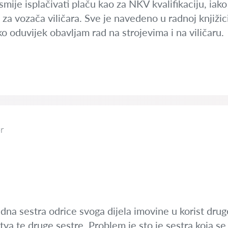
smije isplačivati plaču kao za NKV kvalifikaciju, ia
 za vozača viličara. Sve je navedeno u radnoj knjiži
o oduvijek obavljam rad na strojevima i na viličaru.
r
na sestra odrice svoga dijela imovine u korist druge 
tva te druge sestre. Problem je sto je sestra koja se 