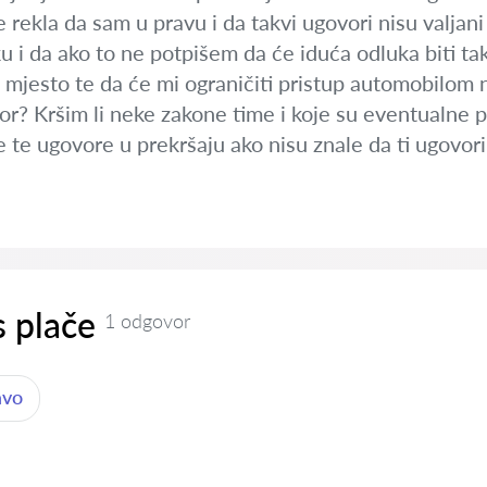
e rekla da sam u pravu i da takvi ugovori nisu valjan
u i da ako to ne potpišem da će iduća odluka biti t
 mjesto te da će mi ograničiti pristup automobilom 
or? Kršim li neke zakone time i koje su eventualne p
e te ugovore u prekršaju ako nisu znale da ti ugovo
s plače
1 odgovor
avo