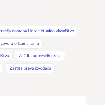
tracija domena i intelektualno vlasništvo
ugovora o licenciranju
ištva
Zaštita autorskih prava
Zaštita prava izvođača