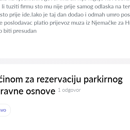
 li tuziti firmu sto mu nije prije samog odlaska na te
 sto prije ide.Iako je taj dan dodao i odmah umro pos
 je poslodavac platio prijevoz muza iz Njemačke za 
o biti presudan
inom za rezervaciju parkirnog
pravne osnove
1 odgovor
avo