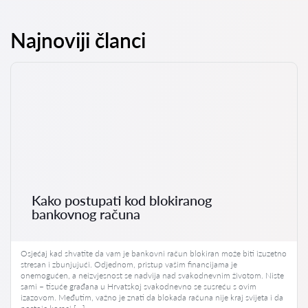
Najnoviji članci
Kako postupati kod blokiranog
bankovnog računa
Osjećaj kad shvatite da vam je bankovni račun blokiran može biti izuzetno
stresan i zbunjujući. Odjednom, pristup vašim financijama je
onemogućen, a neizvjesnost se nadvija nad svakodnevnim životom. Niste
sami – tisuće građana u Hrvatskoj svakodnevno se susreću s ovim
izazovom. Međutim, važno je znati da blokada računa nije kraj svijeta i da