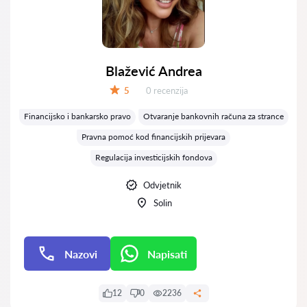
Blažević Andrea
Recenzija:
5
0 recenzija
Ocjena:
Financijsko i bankarsko pravo
Otvaranje bankovnih računa za strance
Pravna pomoć kod financijskih prijevara
Regulacija investicijskih fondova
Odvjetnik
Solin
Nazovi
Napisati
Napisati
12
0
2236