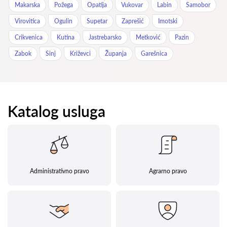
Makarska
Požega
Opatija
Vukovar
Labin
Samobor
Virovitica
Ogulin
Supetar
Zaprešić
Imotski
Crikvenica
Kutina
Jastrebarsko
Metković
Pazin
Zabok
Sinj
Križevci
Županja
Garešnica
Katalog usluga
Administrativno pravo
Agrarno pravo