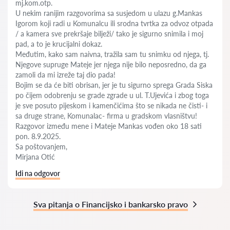
mj.kom.otp.
U nekim ranijim razgovorima sa susjedom u ulazu g.Mankas
Igorom koji radi u Komunalcu ili srodna tvrtka za odvoz otpada
/ a kamera sve prekršaje bilježi/ tako je sigurno snimila i moj
pad, a to je krucijalni dokaz.
Međutim, kako sam naivna, tražila sam tu snimku od njega, tj.
Njegove supruge Mateje jer njega nije bilo neposredno, da ga
zamoli da mi izreže taj dio pada!
Bojim se da će biti obrisan, jer je tu sigurno sprega Grada Siska
po čijem odobrenju se grade zgrade u ul. T.Ujevića i zbog toga
je sve posuto pijeskom i kamenčićima što se nikada ne čisti- i
sa druge strane, Komunalac- firma u gradskom vlasništvu!
Razgovor između mene i Mateje Mankas vođen oko 18 sati
pon. 8.9.2025.
Sa poštovanjem,
Mirjana Otić
Idi na odgovor
Sva pitanja o Financijsko i bankarsko pravo