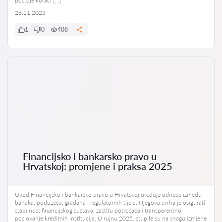
postoje koraci […]
26.11.2025
1
0
408
Financijsko i bankarsko pravo u
Hrvatskoj: promjene i praksa 2025
Uvod Financijsko i bankarsko pravo u Hrvatskoj uređuje odnose između
banaka, poduzeća, građana i regulatornih tijela. Njegova svrha je osigurati
stabilnost financijskog sustava, zaštitu potrošača i transparentno
poslovanje kreditnih institucija. U rujnu 2025. stupile su na snagu izmjene