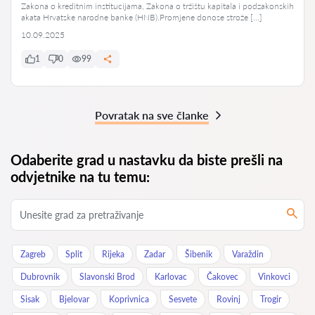
Zakona o kreditnim institucijama, Zakona o tržištu kapitala i podzakonskih
akata Hrvatske narodne banke (HNB).Promjene donose strože […]
10.09.2025
1
0
99
Povratak na sve članke
Odaberite grad u nastavku da biste prešli na
odvjetnike na tu temu:
Zagreb
Split
Rijeka
Zadar
Šibenik
Varaždin
Dubrovnik
Slavonski Brod
Karlovac
Čakovec
Vinkovci
Sisak
Bjelovar
Koprivnica
Sesvete
Rovinj
Trogir