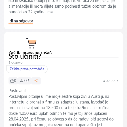
što in svakako odbija ) može li majka tužiti oca za ne plaćanje
alimentacije ili mora dijete samo podnesti tužbu obzirom da je
punoljetan 22 godine ima.
Idi na odgovor
Zaštita prava potrošača
Što učiniti?
1 odgovor
Zaštita prava potrošača
0
536
10.09.2025
Poštovani,
Postavljam pitanje u ime moje sestre koja živi u Austriji, na
internetu je pronašla firmu za adaptaciju stana, izvođač je
procjenio svoj rad na 13.500 eura te je tražio da se trećina,
dakle 4.050 eura uplati odmah te mu je taj iznos uplaćen
28.04.2025., pri čemu se obvezao da će radovi biti gotovi do
počeka srpnja uz moguća razumna odstupanja što je i