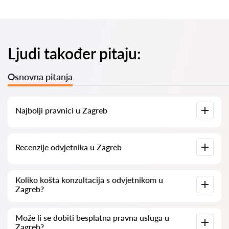
Ljudi također pitaju:
Osnovna pitanja
Najbolji pravnici u Zagreb
Imamo popis najboljih pravnika u Zagreb s potpunim
Recenzije odvjetnika u Zagreb
informacijama. Cijene, recenzije, telefonski brojevi i adrese.
Na našoj platformi prikupljamo stvarne recenzije o
Koliko košta konzultacija s odvjetnikom u
odvjetnicima. Ne brišemo negativne recenzije niti postoji
Zagreb?
mogućnost njihovog lažnog povećavanja.
Konzultacije s odvjetnicima u Zagreb kreću se od 50 eur pa
Može li se dobiti besplatna pravna usluga u
nadalje (cijene mogu varirati ovisno o složenosti pitanja i
Zagreb?