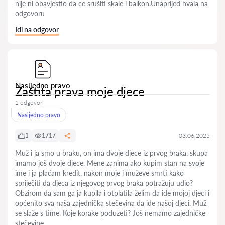
nije ni obavjestio da ce srušiti skale i balkon.Unaprijed hvala na
odgovoru
Idi na odgovor
Nasljedno pravo
Zaštita prava moje djece
1 odgovor
Nasljedno pravo
1
1717
03.06.2025
Muž i ja smo u braku, on ima dvoje djece iz prvog braka, skupa
imamo još dvoje djece. Mene zanima ako kupim stan na svoje
ime i ja plaćam kredit, nakon moje i muževe smrti kako
spriječiti da djeca iz njegovog prvog braka potražuju udio?
Obzirom da sam ga ja kupila i otplatila želim da ide mojoj djeci i
općenito sva naša zajednička stečevina da ide našoj djeci. Muž
se slaže s time. Koje korake poduzeti? Još nemamo zajedničke
stečevine