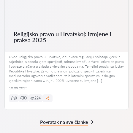
Religijsko pravo u Hrvatskoj: izmjene i
praksa 2025
Uvod Religijsko pravo u Hrvatskoj obuhvaća regulaciju položaja vjerskih
zajednica, slobodu vjeroispovijesti, odnose između države i crkve, te prava
i obveze građana u skladu s vjerskim slobodama. Temeljni propisi su Ustav
Republike Hrvatske, Zakon o pravnom položaju vjerskih zajednica,
međunarodni ugovori s Vatikanom, te bilateralni sporazumi s drugim
vjerskim zajednicama.U rujnu 2025. uvedene su izmjene […]
10.09.2025
0
0
224
Povratak na sve članke