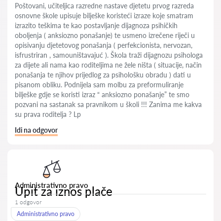
Poštovani, učiteljica razredne nastave djetetu prvog razreda
osnovne škole upisuje bilješke koristeći izraze koje smatram
izrazito teškima te kao postavljanje dijagnoza psihičkih
oboljenja ( anksiozno ponašanje) te usmeno izrečene riječi u
opisivanju djetetovog ponašanja ( perfekcionista, nervozan,
isfrustriran , samouništavajuć ). Škola traži dijagnozu psihologa
za dijete ali nama kao roditeljima ne žele ništa ( situacije, način
ponašanja te njihov prijedlog za psihološku obradu ) dati u
pisanom obliku. Podnijela sam molbu za preformuliranje
bilješke gdje se koristi izraz “ anksiozno ponašanje” te smo
pozvani na sastanak sa pravnikom u školi !!! Zanima me kakva
su prava roditelja ? Lp
Idi na odgovor
Administrativno pravo
Upit za iznos plače
1 odgovor
Administrativno pravo