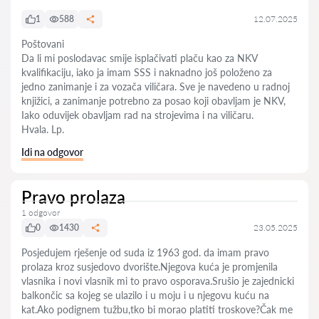
1
588
12.07.2025
Poštovani
Da li mi poslodavac smije isplačivati plaču kao za NKV
kvalifikaciju, iako ja imam SSS i naknadno još položeno za
jedno zanimanje i za vozača viličara. Sve je navedeno u radnoj
knjižici, a zanimanje potrebno za posao koji obavljam je NKV,
Iako oduvijek obavljam rad na strojevima i na viličaru.
Hvala. Lp.
Idi na odgovor
Pravo prolaza
1 odgovor
0
1430
23.05.2025
Posjedujem rješenje od suda iz 1963 god. da imam pravo
prolaza kroz susjedovo dvorište.Njegova kuća je promjenila
vlasnika i novi vlasnik mi to pravo osporava.Srušio je zajednicki
balkončic sa kojeg se ulazilo i u moju i u njegovu kuću na
kat.Ako podignem tužbu,tko bi morao platiti troskove?Čak me