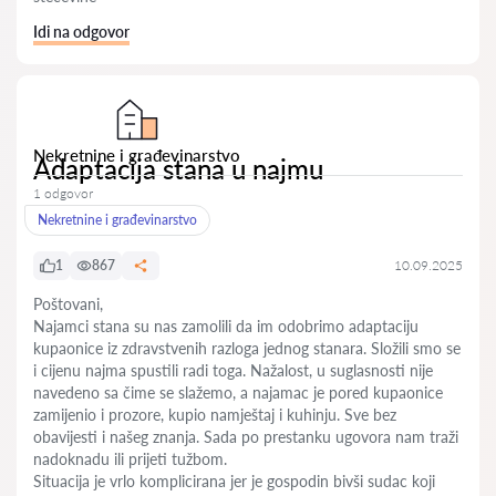
Idi na odgovor
Nekretnine i građevinarstvo
Adaptacija stana u najmu
1 odgovor
Nekretnine i građevinarstvo
1
867
10.09.2025
Poštovani,
Najamci stana su nas zamolili da im odobrimo adaptaciju
kupaonice iz zdravstvenih razloga jednog stanara. Složili smo se
i cijenu najma spustili radi toga. Nažalost, u suglasnosti nije
navedeno sa čime se slažemo, a najamac je pored kupaonice
zamijenio i prozore, kupio namještaj i kuhinju. Sve bez
obavijesti i našeg znanja. Sada po prestanku ugovora nam traži
nadoknadu ili prijeti tužbom.
Situacija je vrlo komplicirana jer je gospodin bivši sudac koji