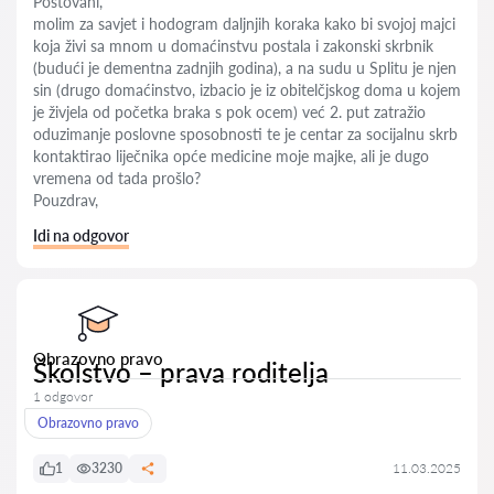
Poštovani,
molim za savjet i hodogram daljnjih koraka kako bi svojoj majci
koja živi sa mnom u domaćinstvu postala i zakonski skrbnik
(budući je dementna zadnjih godina), a na sudu u Splitu je njen
sin (drugo domaćinstvo, izbacio je iz obitelčjskog doma u kojem
je živjela od početka braka s pok ocem) već 2. put zatražio
oduzimanje poslovne sposobnosti te je centar za socijalnu skrb
kontaktirao liječnika opće medicine moje majke, ali je dugo
vremena od tada prošlo?
Pouzdrav,
Idi na odgovor
Obrazovno pravo
Školstvo – prava roditelja
1 odgovor
Obrazovno pravo
1
3230
11.03.2025