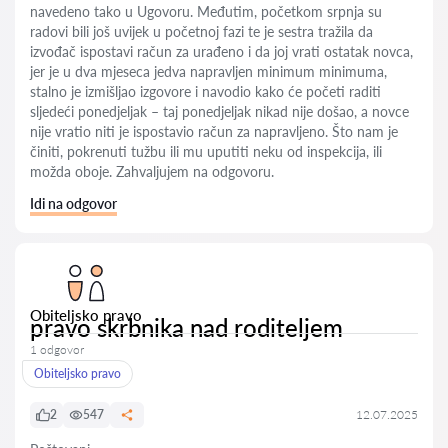
navedeno tako u Ugovoru. Međutim, početkom srpnja su
radovi bili još uvijek u početnoj fazi te je sestra tražila da
izvođač ispostavi račun za urađeno i da joj vrati ostatak novca,
jer je u dva mjeseca jedva napravljen minimum minimuma,
stalno je izmišljao izgovore i navodio kako će početi raditi
sljedeći ponedjeljak – taj ponedjeljak nikad nije došao, a novce
nije vratio niti je ispostavio račun za napravljeno. Što nam je
činiti, pokrenuti tužbu ili mu uputiti neku od inspekcija, ili
možda oboje. Zahvaljujem na odgovoru.
Idi na odgovor
Obiteljsko pravo
pravo skrbnika nad roditeljem
1 odgovor
Obiteljsko pravo
2
547
12.07.2025