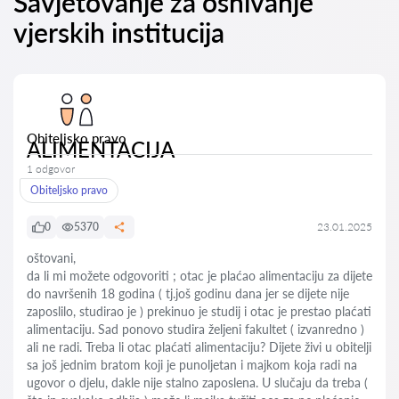
Savjetovanje za osnivanje
vjerskih institucija
Obiteljsko pravo
ALIMENTACIJA
1 odgovor
Obiteljsko pravo
0
5370
23.01.2025
oštovani,
da li mi možete odgovoriti ; otac je plaćao alimentaciju za dijete
do navršenih 18 godina ( tj.još godinu dana jer se dijete nije
zaposlilo, studirao je ) prekinuo je studij i otac je prestao plaćati
alimentaciju. Sad ponovo studira željeni fakultet ( izvanredno )
ali ne radi. Treba li otac plaćati alimentaciju? Dijete živi u obitelji
sa još jednim bratom koji je punoljetan i majkom koja radi na
ugovor o djelu, dakle nije stalno zaposlena. U slučaju da treba (