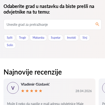
Odaberite grad u nastavku da biste prešli na
odvjetnike na tu temu:
Split
Trogir
Makarska
Supetar
Imotski
Sinj
Solin
Najnovije recenzije
Vladimir Gizdavić
V
28.04.2026
Može li neko da napiše e mail adresu odvjetnice Maje
P