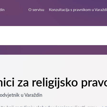
din
O servisu
Konzultacija s pravnikom u Varažd
nici za religijsko pra
odvjetnik u Varaždin