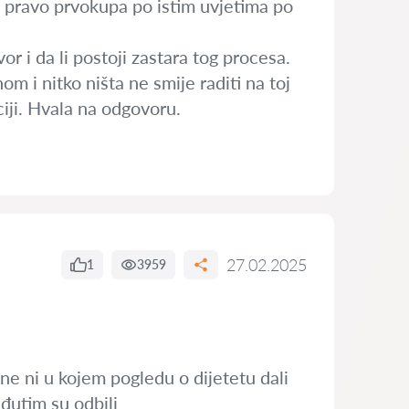
m pravo prvokupa po istim uvjetima po
r i da li postoji zastara tog procesa.
m i nitko ništa ne smije raditi na toj
iji. Hvala na odgovoru.
27.02.2025
1
3959
ine ni u kojem pogledu o dijetetu dali
eđutim su odbili