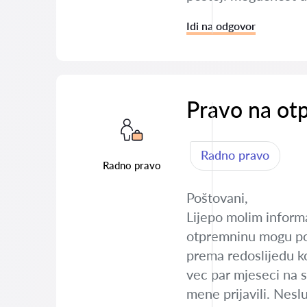
Idi na odgovor
Pravo na ot
Radno pravo
Radno pravo
Poštovani,
Lijepo molim informac
otpremninu mogu pod
prema redoslijedu koj
vec par mjeseci na s
mene prijavili. Nesl