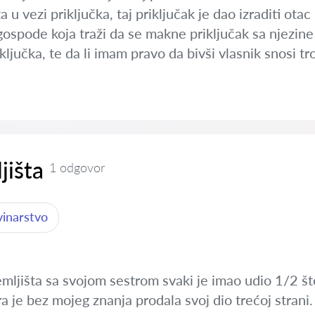
a u vezi priključka, taj priključak je dao izraditi ota
a gospode koja traži da se makne priključak sa njezi
iključka, te da li imam pravo da bivši vlasnik snosi t
jišta
1 odgovor
vinarstvo
mljišta sa svojom sestrom svaki je imao udio 1/2 št
a je bez mojeg znanja prodala svoj dio trećoj strani