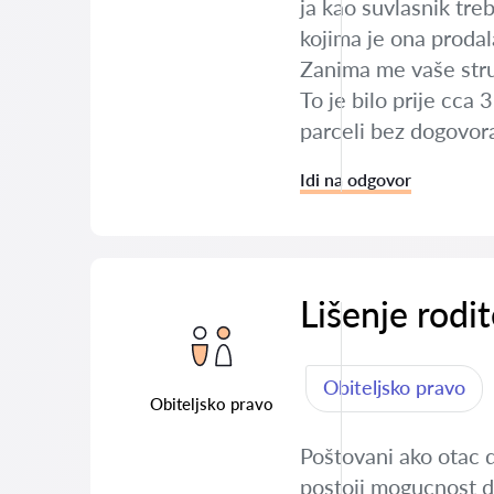
ja kao suvlasnik tr
kojima je ona proda
Zanima me vaše struč
To je bilo prije cca
parceli bez dogovor
Idi na odgovor
Lišenje rodit
Obiteljsko pravo
Obiteljsko pravo
Poštovani ako otac d
postoji mogucnost da