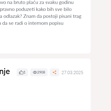
avo na bruto plaću za svaku godinu
pravno poduzeti kako bih sve bilo
za odlazak? Znam da postoji pisani trag
m da se radi o internom popisu
anje
27.03.2025
1
2908