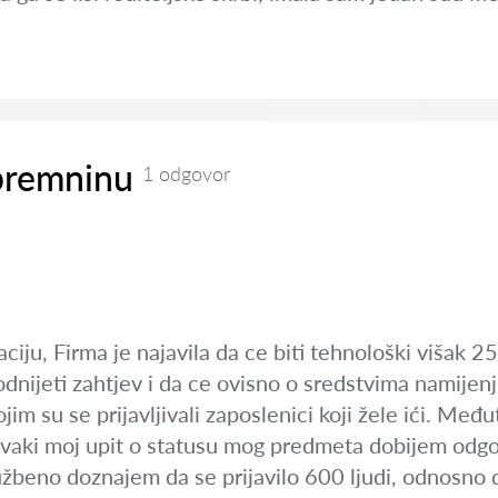
premninu
1 odgovor
iju, Firma je najavila da ce biti tehnološki višak 250 
nijeti zahtjev i da ce ovisno o sredstvima namijenj
im su se prijavljivali zaposlenici koji žele ići. Među
vaki moj upit o statusu mog predmeta dobijem odgovo
užbeno doznajem da se prijavilo 600 ljudi, odnosno 