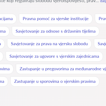
e koji reguliraju slobodu vjeroispovijesti, prav...
dal
acijama
Pravna pomoć za vjerske institucije
Pra
vima
Savjetovanje za odnose s državnim tijelima
a
Savjetovanje za prava na vjersku slobodu
Savj
Savjetovanje za ugovore s vjerskim zajednicama
ovima
Zastupanje u pregovorima za međunarodne v
ima
Zastupanje u sporovima o vjerskim pravima