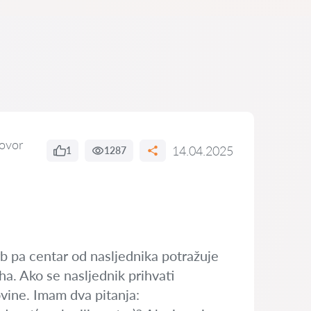
ovor
14.04.2025
1
1287
rb pa centar od nasljednika potražuje
a. Ako se nasljednik prihvati
vine. Imam dva pitanja: