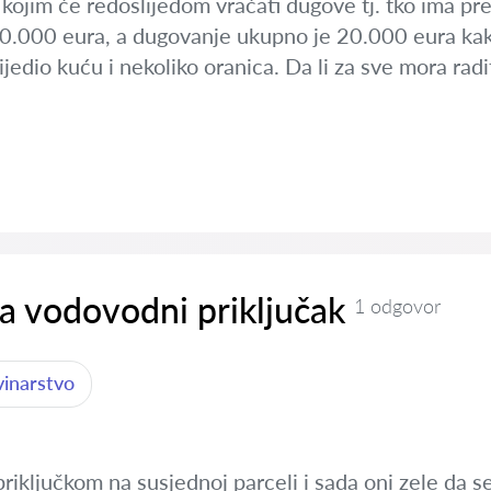
kojim će redoslijedom vraćati dugove tj. tko ima pre
10.000 eura, a dugovanje ukupno je 20.000 eura kako
ijedio kuću i nekoliko oranica. Da li za sve mora radi
a vodovodni priključak
1 odgovor
vinarstvo
priključkom na susjednoj parceli i sada oni zele da