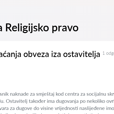
a Religijsko pravo
aćanja obveza iza ostavitelja
1 odg
risnik naknade za smještaj kod centra za socijalnu sk
. Ostavitelj također ima dugovanja po nekoliko ovrh
ara za dugove do visine vrijednosti naslijeđene imo