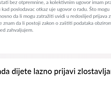
ostati bez otpremnine, a kolektivnim ugovor imam pr
u kad poslodavac otkaz uje ugovor o radu. Što mogu 
sno da li mogu zatražiti uvidi u redoslijed prijava 
e znam da li postoji zakon o zaštiti podataka obziro
jed zahvaljujem.
ada dijete lazno prijavi zlostavlj