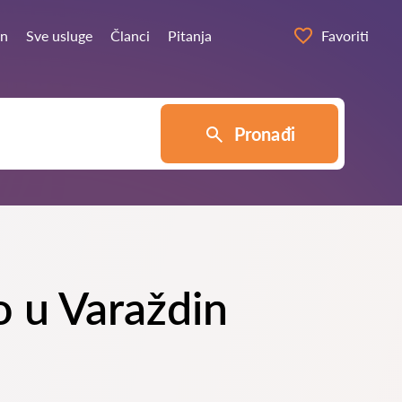
in
Sve usluge
Članci
Pitanja
Favoriti
Pronađi
vo u Varaždin