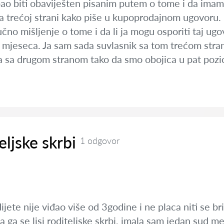
ebao biti obaviješten pisanim putem o tome i da ima
la trećoj strani kako piše u kupoprodajnom ugovoru.
no mišljenje o tome i da li ja mogu osporiti taj ugovo
 3 mjeseca. Ja sam sada suvlasnik sa tom trećom strano
a sa drugom stranom tako da smo obojica u pat pozic
eljske skrbi
1 odgovor
ijete nije viđao više od 3godine i ne placa niti se br
 ga se lisi roditeljske skrbi, imala sam jedan sud m