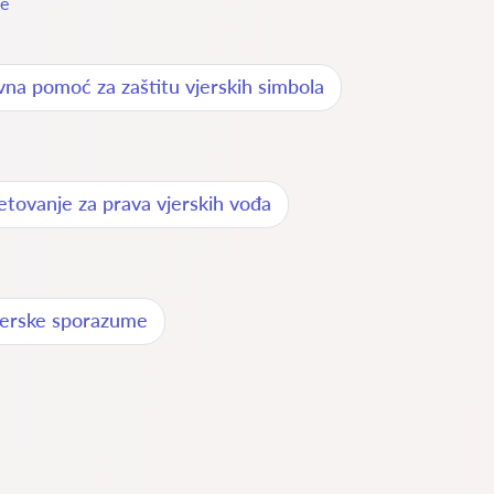
je
vna pomoć za zaštitu vjerskih simbola
etovanje za prava vjerskih vođa
jerske sporazume