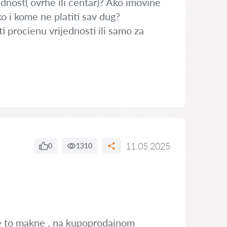
dnost( ovrhe ili centar)? Ako imovine
 i kome ne platiti sav dug?
ti procienu vrijednosti ili samo za
11.05.2025
0
1310
 se to makne , na kupoprodajnom