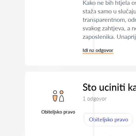
Kako ne bih htjela 
staža samo u slučaj
transparentnom, odno
svakog zahtjeva, a n
zaposlenika. Unapri
Idi na odgovor
Sto uciniti k
1 odgovor
Obiteljsko pravo
Obiteljsko pravo