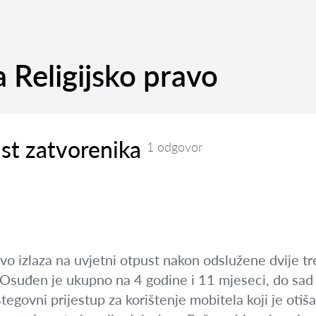
a Religijsko pravo
st zatvorenika
1 odgovor
avo izlaza na uvjetni otpust nakon odslužene dvije t
 Osuđen je ukupno na 4 godine i 11 mjeseci, do sad 
tegovni prijestup za korištenje mobitela koji je otiš