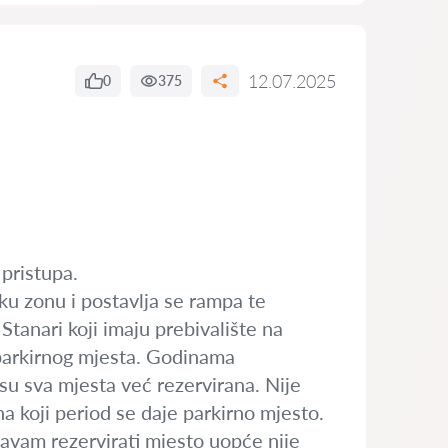
12.07.2025
0
375
pristupa.
ku zonu i postavlja se rampa te
Stanari koji imaju prebivalište na
 parkirnog mjesta. Godinama
su sva mjesta već rezervirana. Nije
na koji period se daje parkirno mjesto.
šavam rezervirati mjesto uopće nije