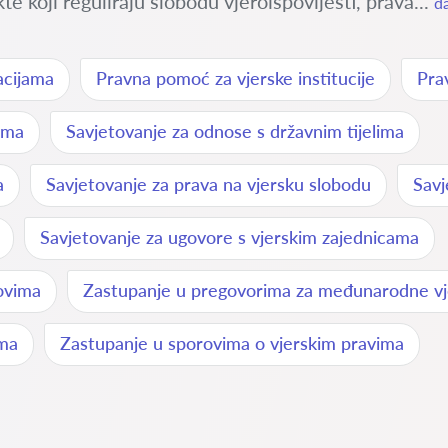
e koji reguliraju slobodu vjeroispovijesti, prava...
da
acijama
Pravna pomoć za vjerske institucije
Pra
vima
Savjetovanje za odnose s državnim tijelima
a
Savjetovanje za prava na vjersku slobodu
Savj
Savjetovanje za ugovore s vjerskim zajednicama
ovima
Zastupanje u pregovorima za međunarodne v
ima
Zastupanje u sporovima o vjerskim pravima