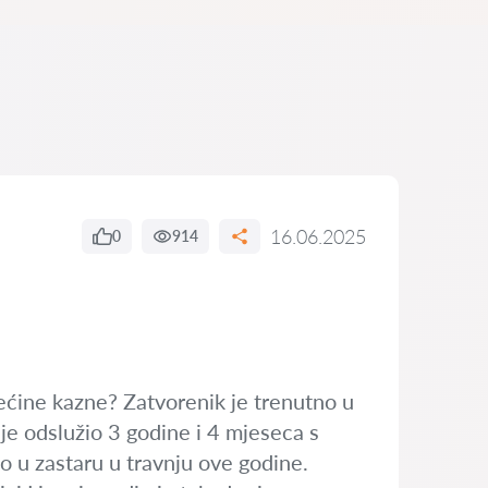
16.06.2025
0
914
rećine kazne? Zatvorenik je trenutno u
je odslužio 3 godine i 4 mjeseca s
ao u zastaru u travnju ove godine.