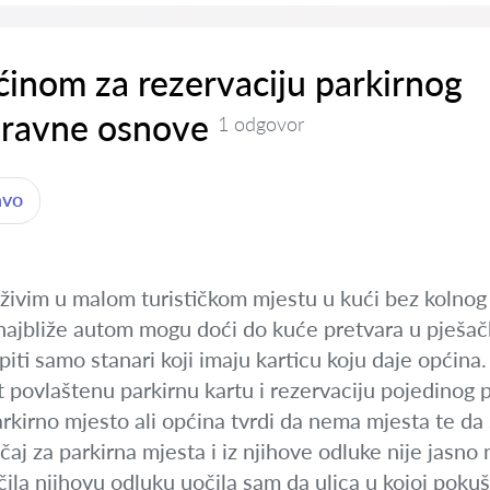
inom za rezervaciju parkirnog
pravne osnove
1 odgovor
avo
živim u malom turističkom mjestu u kući bez kolnog 
 najbliže autom mogu doći do kuće pretvara u pješač
iti samo stanari koji imaju karticu koju daje općina. 
 povlaštenu parkirnu kartu i rezervaciju pojedinog
kirno mjesto ali općina tvrdi da nema mjesta te da 
čaj za parkirna mjesta i iz njihove odluke nije jasno 
la njihovu odluku uočila sam da ulica u kojoj poku