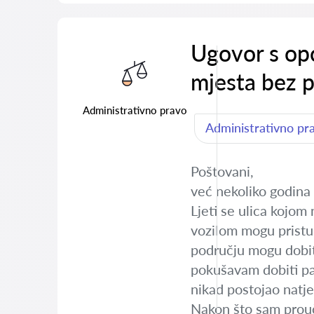
Ugovor s opć
mjesta bez 
Administrativno pravo
Administrativno pr
Poštovani,
već nekoliko godina 
Ljeti se ulica kojom
vozilom mogu pristup
području mogu dobit
pokušavam dobiti par
nikad postojao natje
Nakon što sam prouči