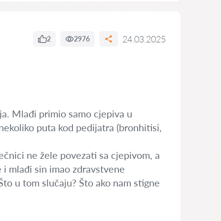
24.03.2025
2
2976
nja. Mlađi primio samo cjepiva u
ekoliko puta kod pedijatra (bronhitisi,
ečnici ne žele povezati sa cjepivom, a
e i mlađi sin imao zdravstvene
 Što u tom slučaju? Što ako nam stigne