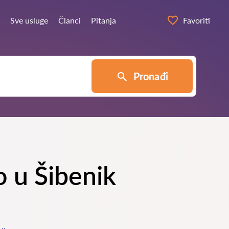
Sve usluge
Članci
Pitanja
Favoriti
Pronađi
vo u Šibenik