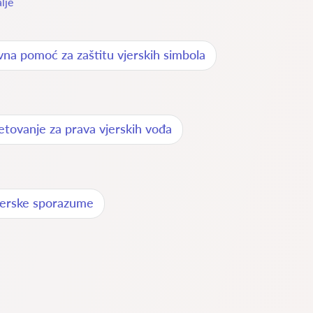
lje
vna pomoć za zaštitu vjerskih simbola
etovanje za prava vjerskih vođa
jerske sporazume