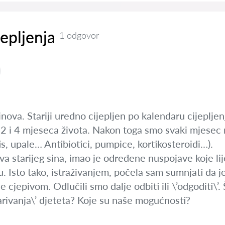
jepljenja
1 odgovor
nova. Stariji uredno cijepljen po kalendaru cijeplje
sa 2 i 4 mjeseca života. Nakon toga smo svaki mjesec n
itis, upale… Antibiotici, pumpice, kortikosteroidi…).
a starijeg sina, imao je određene nuspojave koje lij
. Isto tako, istraživanjem, počela sam sumnjati da j
cjepivom. Odlučili smo dalje odbiti ili \’odgoditi\’.
rivanja\’ djeteta? Koje su naše mogućnosti?