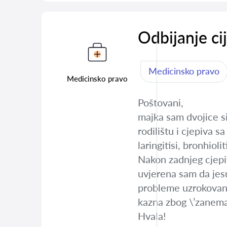
Odbijanje ci
Medicinsko pravo
Medicinsko pravo
Poštovani,
majka sam dvojice si
rodilištu i cjepiva 
laringitisi, bronhiol
Nakon zadnjeg cjepiv
uvjerena sam da jesu
probleme uzrokovane 
kazna zbog \’zanema
Hvala!