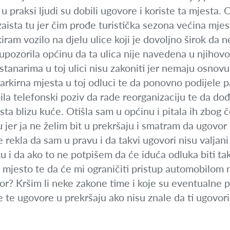
u praksi ljudi su dobili ugovore i koriste ta mjesta. 
vi zaista tu jer čim prođe turistička sezona većina mj
rkiram vozilo na djelu ulice koji je dovoljno širok d
ozorila općinu da ta ulica nije navedena u njihovoj
stanarima u toj ulici nisu zakoniti jer nemaju osno
parkirna mjesta u toj odluci te da ponovno podijele 
la telefonski poziv da rade reorganizaciju te da do
ista blizu kuće. Otišla sam u općinu i pitala ih zbog
er ja ne želim bit u prekršaju i smatram da ugovor 
e rekla da sam u pravu i da takvi ugovori nisu valjan
u i da ako to ne potpišem da će iduća odluka biti t
 mjesto te da će mi ograničiti pristup automobilom 
or? Kršim li neke zakone time i koje su eventualne p
e te ugovore u prekršaju ako nisu znale da ti ugovo