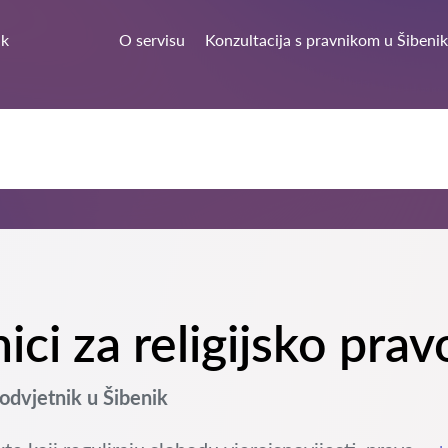
ik
O servisu
Konzultacija s pravnikom u Šibenik
nici za religijsko pra
odvjetnik u Šibenik