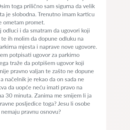
Osim toga prilično sam sigurna da velik
esta je slobodna. Trenutno imam karticu
a ne ometam promet.
 odluci i da smatram da ugovori koji
vu te ih molim da dopune odluku na
parkirna mjesta i naprave nove ugovore.
đem potpisati ugovor za parkirno
 čega traže da potpišem ugovor koji
nije pravno valjan te zašto ne dopune
i a načelnik je rekao da on sada ne
akva da uopće neću imati pravo na
na 30 minuta. Zanima me smijem li ja
ravne posljedice toga? Jesu li osobe
ri nemaju pravnu osnovu?