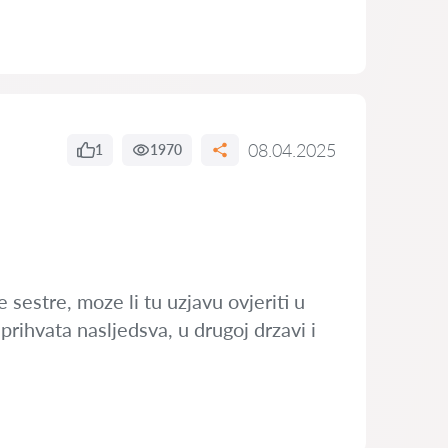
08.04.2025
1
1970
sestre, moze li tu uzjavu ovjeriti u
prihvata nasljedsva, u drugoj drzavi i