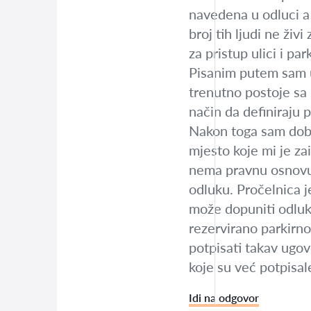
navedena u odluci a 
broj tih ljudi ne ži
za pristup ulici i pa
Pisanim putem sam up
trenutno postoje sa 
način da definiraju 
Nakon toga sam dobi
mjesto koje mi je za
nema pravnu osnovu j
odluku. Pročelnica j
može dopuniti odluk
rezervirano parkirno
potpisati takav ugov
koje su već potpisal
Idi na odgovor