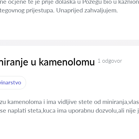
ne ocjene te je prije dolaska u Požegu bio u kaznion
stegovnog prijestupa. Unaprijed zahvaljujem.
iniranje u kamenolomu
1 odgovor
vinarstvo
izu kamenoloma i ima vidljive stete od miniranja,vl
a se naplati steta,kuca ima uporabnu dozvolu,ali nije