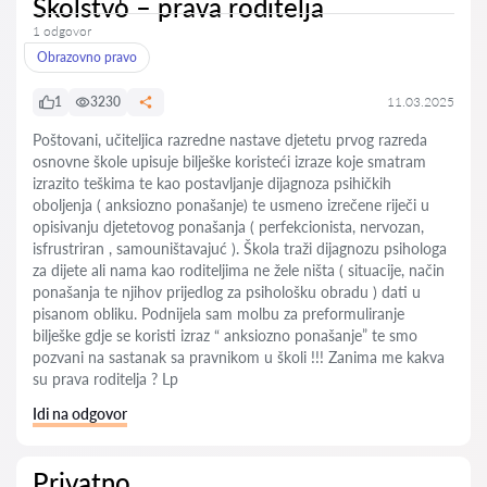
Školstvo – prava roditelja
1 odgovor
Obrazovno pravo
1
3230
11.03.2025
Poštovani, učiteljica razredne nastave djetetu prvog razreda
osnovne škole upisuje bilješke koristeći izraze koje smatram
izrazito teškima te kao postavljanje dijagnoza psihičkih
oboljenja ( anksiozno ponašanje) te usmeno izrečene riječi u
opisivanju djetetovog ponašanja ( perfekcionista, nervozan,
isfrustriran , samouništavajuć ). Škola traži dijagnozu psihologa
za dijete ali nama kao roditeljima ne žele ništa ( situacije, način
ponašanja te njihov prijedlog za psihološku obradu ) dati u
pisanom obliku. Podnijela sam molbu za preformuliranje
bilješke gdje se koristi izraz “ anksiozno ponašanje” te smo
pozvani na sastanak sa pravnikom u školi !!! Zanima me kakva
su prava roditelja ? Lp
Idi na odgovor
Privatno