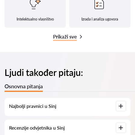
Intelektualno vlasništvo
Izrada i analiza ugovora
Prikaži sve
Ljudi također pitaju:
Osnovna pitanja
Najbolji pravnici u Sinj
Imamo popis najboljih pravnika u Sinj s potpunim
Recenzije odvjetnika u Sinj
informacijama. Cijene, recenzije, telefonski brojevi i adrese.