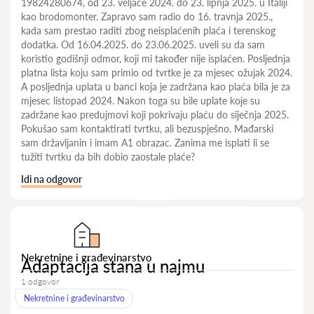
19824280674, od 23. veljače 2024. do 23. lipnja 2025. u Italiji
kao brodomonter. Zapravo sam radio do 16. travnja 2025.,
kada sam prestao raditi zbog neisplaćenih plaća i terenskog
dodatka. Od 16.04.2025. do 23.06.2025. uveli su da sam
koristio godišnji odmor, koji mi također nije isplaćen. Posljednja
platna lista koju sam primio od tvrtke je za mjesec ožujak 2024.
A posljednja uplata u banci koja je zadržana kao plaća bila je za
mjesec listopad 2024. Nakon toga su bile uplate koje su
zadržane kao predujmovi koji pokrivaju plaću do siječnja 2025.
Pokušao sam kontaktirati tvrtku, ali bezuspješno. Mađarski
sam državljanin i imam A1 obrazac. Zanima me isplati li se
tužiti tvrtku da bih dobio zaostale plaće?
Idi na odgovor
Nekretnine i građevinarstvo
Adaptacija stana u najmu
1 odgovor
Nekretnine i građevinarstvo