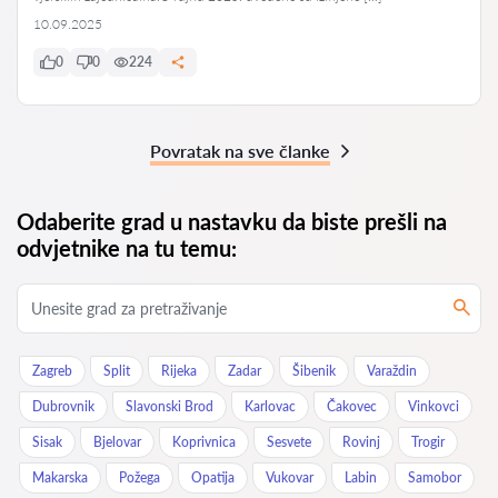
10.09.2025
0
0
224
Povratak na sve članke
Odaberite grad u nastavku da biste prešli na
odvjetnike na tu temu:
Zagreb
Split
Rijeka
Zadar
Šibenik
Varaždin
Dubrovnik
Slavonski Brod
Karlovac
Čakovec
Vinkovci
Sisak
Bjelovar
Koprivnica
Sesvete
Rovinj
Trogir
Makarska
Požega
Opatija
Vukovar
Labin
Samobor