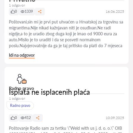
1 odgovor
0
1339
16.06.2025
Poštovani,sin mi je prvi put uhvaćen u Hrvatskoj za trgovinu sa
migrantima.Nije nikad kažnjavan niti je osuđivan.Ne radi
nigdje,a to je uradio zbog duga koji je imao od 9000 eura za
auto.Mislio je to uraditi i da se posveti normalnom
poslu.Najvjerovatnije da ga je taj pritisko da plati do 7 mjeseca
Idi na odgovor
Radno pravo
Isplata ne isplacenih plaća
1 odgovor
Radno pravo
0
412
10.09.2025
Poštovanje Radio sam za tvrtku \”Weld with us j. d. o. o.\” OIB