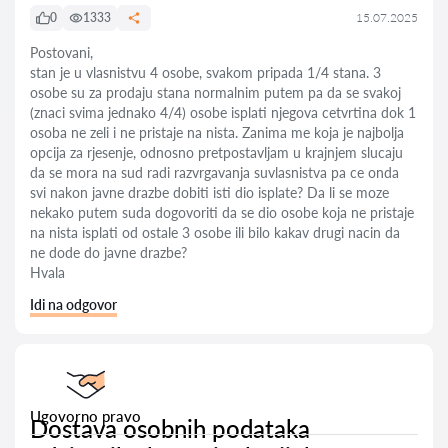
0
1333
15.07.2025
Postovani,
stan je u vlasnistvu 4 osobe, svakom pripada 1/4 stana. 3
osobe su za prodaju stana normalnim putem pa da se svakoj
(znaci svima jednako 4/4) osobe isplati njegova cetvrtina dok 1
osoba ne zeli i ne pristaje na nista. Zanima me koja je najbolja
opcija za rjesenje, odnosno pretpostavljam u krajnjem slucaju
da se mora na sud radi razvrgavanja suvlasnistva pa ce onda
svi nakon javne drazbe dobiti isti dio isplate? Da li se moze
nekako putem suda dogovoriti da se dio osobe koja ne pristaje
na nista isplati od ostale 3 osobe ili bilo kakav drugi nacin da
ne dode do javne drazbe?
Hvala
Idi na odgovor
Ugovorno pravo
Dostava osobnih podataka