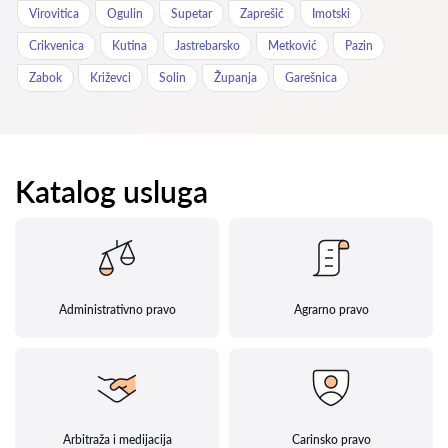
Virovitica
Ogulin
Supetar
Zaprešić
Imotski
Crikvenica
Kutina
Jastrebarsko
Metković
Pazin
Zabok
Križevci
Solin
Županja
Garešnica
Katalog usluga
Administrativno pravo
Agrarno pravo
Arbitraža i medijacija
Carinsko pravo