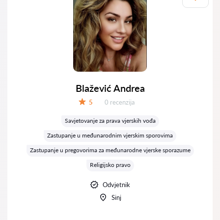
Blažević Andrea
Recenzija:
5
0 recenzija
Ocjena:
Savjetovanje za prava vjerskih vođa
Zastupanje u međunarodnim vjerskim sporovima
Zastupanje u pregovorima za međunarodne vjerske sporazume
Religijsko pravo
Odvjetnik
Sinj