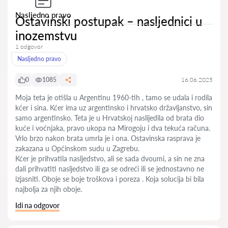
Nasljedno pravo
Ostavinski postupak – nasljednici u
inozemstvu
1 odgovor
Nasljedno pravo
0
1085
16.06.2025
Moja teta je otišla u Argentinu 1960-tih , tamo se udala i rodila
kćer i sina. Kćer ima uz argentinsko i hrvatsko državljanstvo, sin
samo argentinsko. Teta je u Hrvatskoj naslijedila od brata dio
kuće i voćnjaka, pravo ukopa na Mirogoju i dva tekuća računa.
Vrlo brzo nakon brata umrla je i ona. Ostavinska rasprava je
zakazana u Općinskom sudu u Zagrebu.
Kćer je prihvatila nasljedstvo, ali se sada dvoumi, a sin ne zna
dali prihvatiti nasljedstvo ili ga se odreći ili se jednostavno ne
izjasniti. Oboje se boje troškova i poreza . Koja solucija bi bila
najbolja za njih oboje.
Idi na odgovor