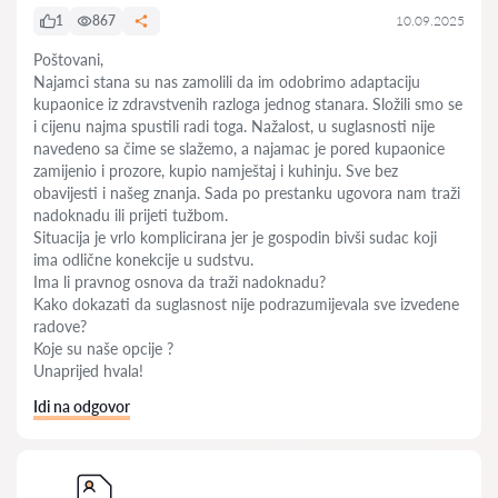
1
867
10.09.2025
Poštovani,
Najamci stana su nas zamolili da im odobrimo adaptaciju
kupaonice iz zdravstvenih razloga jednog stanara. Složili smo se
i cijenu najma spustili radi toga. Nažalost, u suglasnosti nije
navedeno sa čime se slažemo, a najamac je pored kupaonice
zamijenio i prozore, kupio namještaj i kuhinju. Sve bez
obavijesti i našeg znanja. Sada po prestanku ugovora nam traži
nadoknadu ili prijeti tužbom.
Situacija je vrlo komplicirana jer je gospodin bivši sudac koji
ima odlične konekcije u sudstvu.
Ima li pravnog osnova da traži nadoknadu?
Kako dokazati da suglasnost nije podrazumijevala sve izvedene
radove?
Koje su naše opcije ?
Unaprijed hvala!
Idi na odgovor