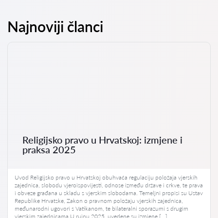
Najnoviji članci
Religijsko pravo u Hrvatskoj: izmjene i
praksa 2025
Uvod Religijsko pravo u Hrvatskoj obuhvaća regulaciju položaja vjerskih
zajednica, slobodu vjeroispovijesti, odnose između države i crkve, te prava
i obveze građana u skladu s vjerskim slobodama. Temeljni propisi su Ustav
Republike Hrvatske, Zakon o pravnom položaju vjerskih zajednica,
međunarodni ugovori s Vatikanom, te bilateralni sporazumi s drugim
vjerskim zajednicama.U rujnu 2025. uvedene su izmjene […]