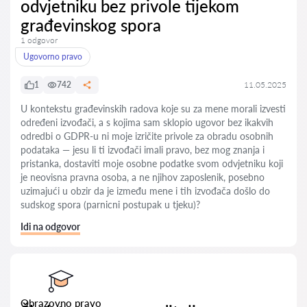
odvjetniku bez privole tijekom
građevinskog spora
1 odgovor
Ugovorno pravo
1
742
11.05.2025
U kontekstu građevinskih radova koje su za mene morali izvesti
određeni izvođači, a s kojima sam sklopio ugovor bez ikakvih
odredbi o GDPR-u ni moje izričite privole za obradu osobnih
podataka — jesu li ti izvođači imali pravo, bez mog znanja i
pristanka, dostaviti moje osobne podatke svom odvjetniku koji
je neovisna pravna osoba, a ne njihov zaposlenik, posebno
uzimajući u obzir da je između mene i tih izvođača došlo do
sudskog spora (parnicni postupak u tjeku)?
Idi na odgovor
Obrazovno pravo