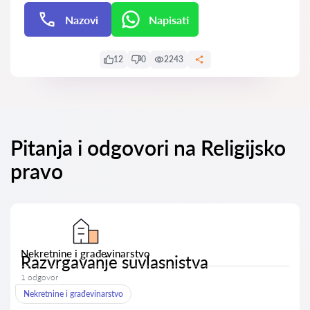
Nazovi
Napisati
Napisati
12
0
2243
Pitanja i odgovori na Religijsko
pravo
Nekretnine i građevinarstvo
Razvrgavanje suvlasnistva
1 odgovor
Nekretnine i građevinarstvo