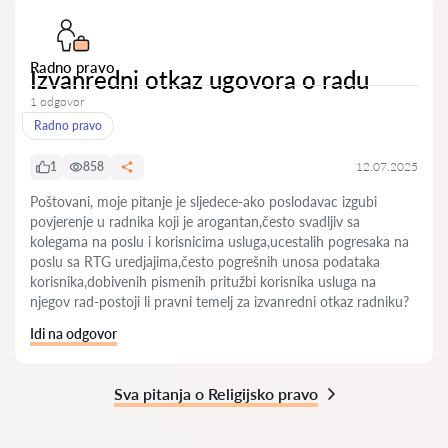
Radno pravo
Izvanredni otkaz ugovora o radu
1 odgovor
Radno pravo
1
858
12.07.2025
Poštovani, moje pitanje je sljedece-ako poslodavac izgubi
povjerenje u radnika koji je arogantan,često svadljiv sa
kolegama na poslu i korisnicima usluga,ucestalih pogresaka na
poslu sa RTG uredjajima,često pogrešnih unosa podataka
korisnika,dobivenih pismenih pritužbi korisnika usluga na
njegov rad-postoji li pravni temelj za izvanredni otkaz radniku?
Idi na odgovor
Sva pitanja o Religijsko pravo